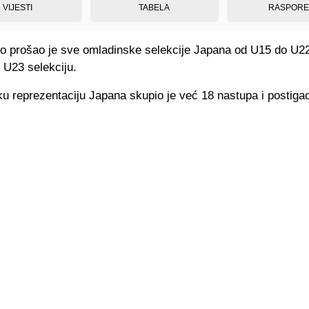
VIJESTI
TABELA
RASPOR
no prošao je sve omladinske selekcije Japana od U15 do U22,
u U23 selekciju.
u reprezentaciju Japana skupio je već 18 nastupa i postiga