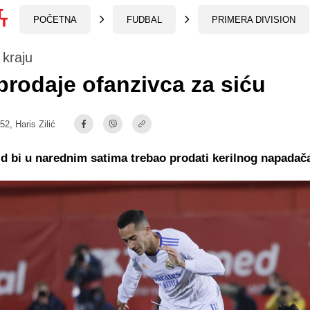
POČETNA
FUDBAL
PRIMERA DIVISION
i kraju
prodaje ofanzivca za siću
:52,
Haris Zilić
d bi u narednim satima trebao prodati kerilnog napadač