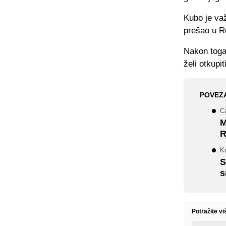
Kubo je važ
prešao u R
Nakon toga 
želi otkupi
POVEZ
Ca
M
R
Ko
S
s
Potražite vi