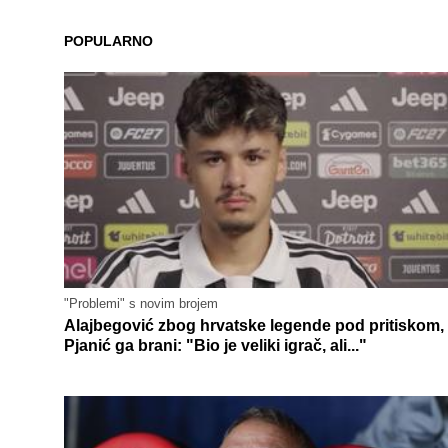
POPULARNO
"Problemi" s novim brojem
Alajbegović zbog hrvatske legende pod pritiskom,
Pjanić ga brani: "Bio je veliki igrač, ali..."