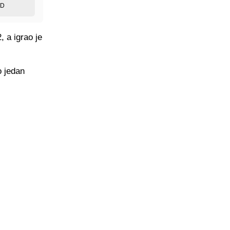
ED
 a igrao je
o jedan