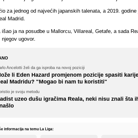
io za jednog od najvećih japanskih talenata, a 2019. godine 
eal Madrid.
išao ja na posudbe u Mallorcu, Villareal, Getafe, a sada R
ti njegov ugovor.
ANO
rlo Ancelotti želi da ga isproba na novoj poziciji
ože li Eden Hazard promjenom pozicije spasiti karij
eal Madridu? "Mogao bi nam tu koristiti"
ristio je svoju metodu
adist uzeo dušu igračima Reala, neki nisu znali šta ih
našlo
še informacija na temu La Liga: