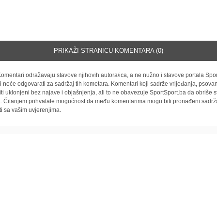
PRIKAŽI STRANICU KOMENTARA (0)
omentari odražavaju stavove njihovih autora/ica, a ne nužno i stavove portala Spor
i neće odgovarati za sadržaj tih kometara. Komentari koji sadrže vrijeđanja, psovan
iti uklonjeni bez najave i objašnjenja, ali to ne obavezuje SportSport.ba da obriše
la. Čitanjem prihvatate mogućnost da među komentarima mogu biti pronađeni sadrža
ti sa vašim uvjerenjima.