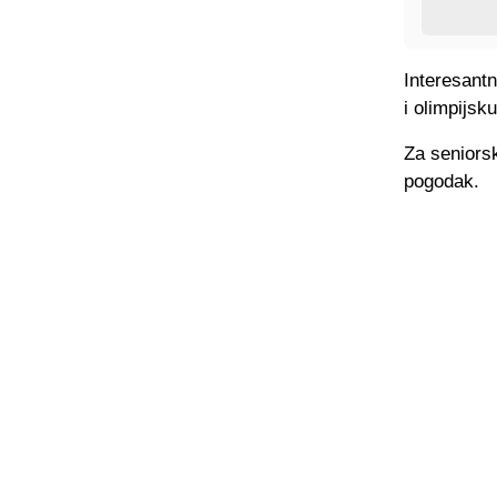
Interesant
i olimpijsk
Za seniorsk
pogodak.