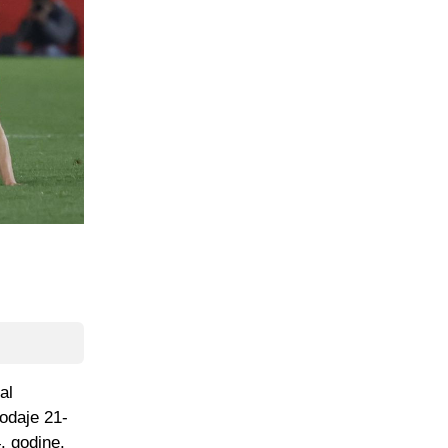
al
rodaje 21-
. godine.