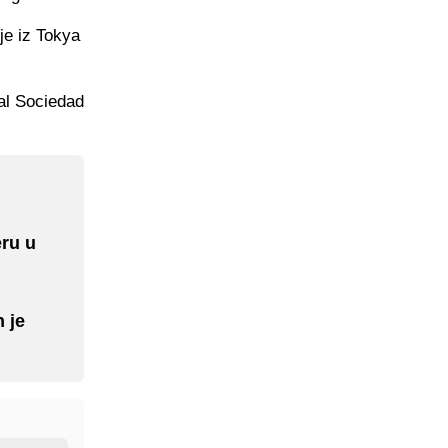
je iz Tokya
eal Sociedad
eru u
 je