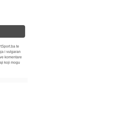
tSport.ba te
ja i vulgaran
 sve komentare
ji koji mogu