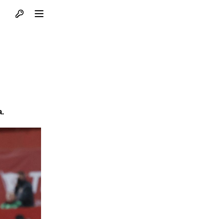
Otvori profil
Otvori meni
a.