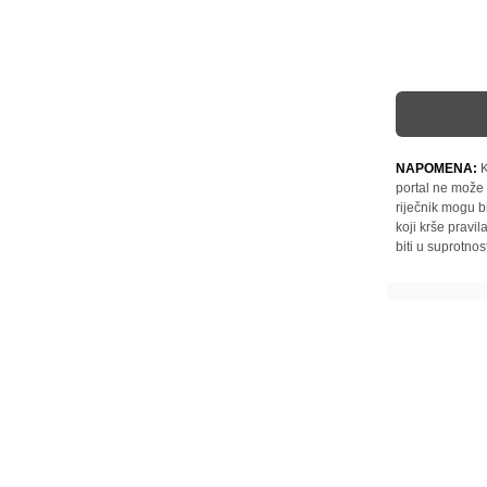
NAPOMENA:
K
portal ne može 
riječnik mogu b
koji krše pravi
biti u suprotnos