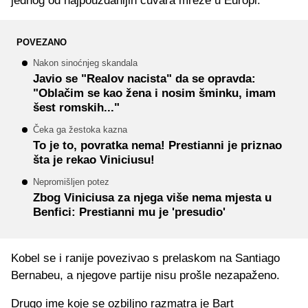
jednog od najpouzdanijih čuvara mreže u Europi.
POVEZANO
Nakon sinoćnjeg skandala
Javio se "Realov nacista" da se opravda:
"Oblačim se kao žena i nosim šminku, imam
šest romskih..."
Čeka ga žestoka kazna
To je to, povratka nema! Prestianni je priznao
šta je rekao Viniciusu!
Nepromišljen potez
Zbog Viniciusa za njega više nema mjesta u
Benfici: Prestianni mu je 'presudio'
Kobel se i ranije povezivao s prelaskom na Santiago
Bernabeu, a njegove partije nisu prošle nezapaženo.
Drugo ime koje se ozbiljno razmatra je Bart