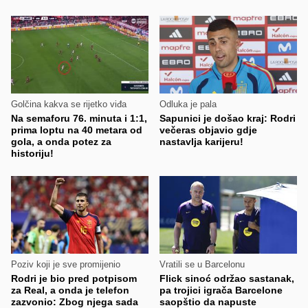
Golčina kakva se rijetko viđa
Odluka je pala
Na semaforu 76. minuta i 1:1,
Sapunici je došao kraj: Rodri
prima loptu na 40 metara od
večeras objavio gdje
gola, a onda potez za
nastavlja karijeru!
historiju!
Poziv koji je sve promijenio
Vratili se u Barcelonu
Rodri je bio pred potpisom
Flick sinoć održao sastanak,
za Real, a onda je telefon
pa trojici igrača Barcelone
zazvonio: Zbog njega sada
saopštio da napuste