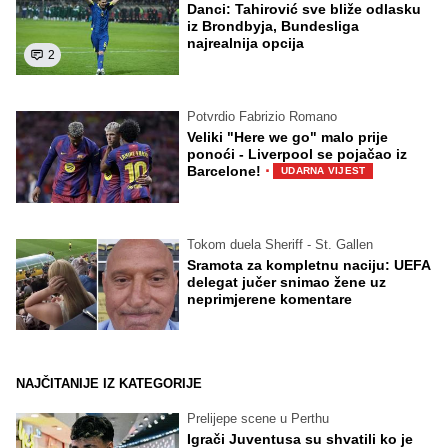
Danci: Tahirović sve bliže odlasku
iz Brondbyja, Bundesliga
najrealnija opcija
2
Potvrdio Fabrizio Romano
Veliki "Here we go" malo prije
ponoći - Liverpool se pojačao iz
·
Barcelone!
UDARNA VIJEST
Tokom duela Sheriff - St. Gallen
Sramota za kompletnu naciju: UEFA
delegat jučer snimao žene uz
neprimjerene komentare
NAJČITANIJE IZ KATEGORIJE
Prelijepe scene u Perthu
Igrači Juventusa su shvatili ko je