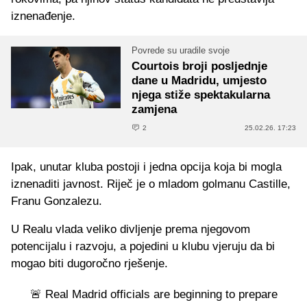
iznenađenje.
Povrede su uradile svoje
Courtois broji posljednje
dane u Madridu, umjesto
njega stiže spektakularna
zamjena
2
25.02.26. 17:23
Ipak, unutar kluba postoji i jedna opcija koja bi mogla
iznenaditi javnost. Riječ je o mladom golmanu Castille,
Franu Gonzalezu.
U Realu vlada veliko divljenje prema njegovom
potencijalu i razvoju, a pojedini u klubu vjeruju da bi
mogao biti dugoročno rješenje.
🚨 Real Madrid officials are beginning to prepare