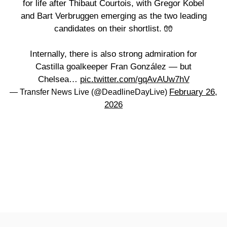
for life after Thibaut Courtois, with Gregor Kobel
and Bart Verbruggen emerging as the two leading
candidates on their shortlist. 🧤
Internally, there is also strong admiration for
Castilla goalkeeper Fran González — but
Chelsea…
pic.twitter.com/gqAvAUw7hV
February 26,
— Transfer News Live (@DeadlineDayLive)
2026