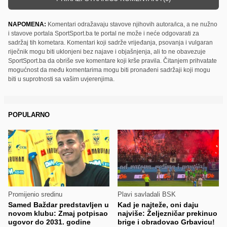
NAPOMENA:
Komentari odražavaju stavove njihovih autora/ica, a ne nužno
i stavove portala SportSport.ba te portal ne može i neće odgovarati za
sadržaj tih kometara. Komentari koji sadrže vrijeđanja, psovanja i vulgaran
riječnik mogu biti uklonjeni bez najave i objašnjenja, ali to ne obavezuje
SportSport.ba da obriše sve komentare koji krše pravila. Čitanjem prihvatate
mogućnost da među komentarima mogu biti pronađeni sadržaji koji mogu
biti u suprotnosti sa vašim uvjerenjima.
POPULARNO
Promijenio sredinu
Plavi savladali BSK
Samed Baždar predstavljen u
Kad je najteže, oni daju
novom klubu: Zmaj potpisao
najviše: Željezničar prekinuo
ugovor do 2031. godine
brige i obradovao Grbavicu!