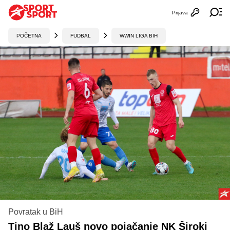
Prijava
Otvori profi
Ot
POČETNA
FUDBAL
WWIN LIGA BIH
Povratak u BiH
Tino Blaž Lauš novo pojačanje NK Široki