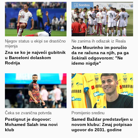
Njegov status u ekipi se drastično
Ne zanima ih odlazak iz Reala
mijenja
Jose Mourinho im poručio
Zna se ko je najveći gubitnik
da ne računa na njih, pa ga
u Barceloni dolaskom
šokirali odgovorom: "Ne
Rodrija
idemo nigdje"
Čeka se zvanična potvrda
Promijenio sredinu
Postignut je dogovor:
Samed Baždar predstavljen u
Mohamed Salah ima novi
novom klubu: Zmaj potpisao
klub
ugovor do 2031. godine