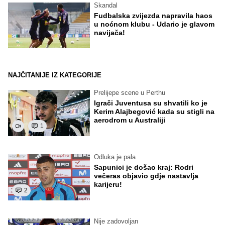
Skandal
Fudbalska zvijezda napravila haos
u noćnom klubu - Udario je glavom
navijača!
NAJČITANIJE IZ KATEGORIJE
Prelijepe scene u Perthu
Igrači Juventusa su shvatili ko je
Kerim Alajbegović kada su stigli na
aerodrom u Australiji
1
Odluka je pala
Sapunici je došao kraj: Rodri
večeras objavio gdje nastavlja
karijeru!
2
Nije zadovoljan