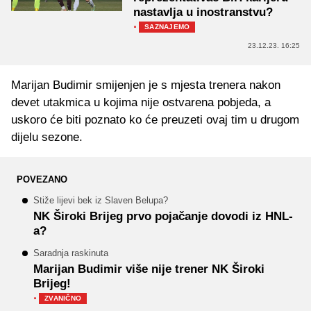
nastavlja u inostranstvu?
·
SAZNAJEMO
23.12.23. 16:25
Marijan Budimir smijenjen je s mjesta trenera nakon
devet utakmica u kojima nije ostvarena pobjeda, a
uskoro će biti poznato ko će preuzeti ovaj tim u drugom
dijelu sezone.
POVEZANO
Stiže lijevi bek iz Slaven Belupa?
NK Široki Brijeg prvo pojačanje dovodi iz HNL-
a?
Saradnja raskinuta
Marijan Budimir više nije trener NK Široki
Brijeg!
·
ZVANIČNO