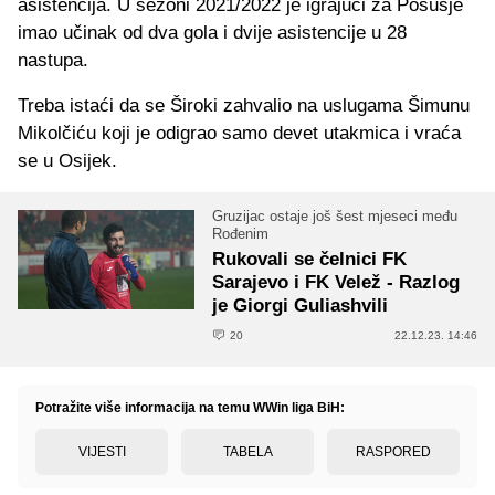
asistencija. U sezoni 2021/2022 je igrajući za Posušje
imao učinak od dva gola i dvije asistencije u 28
nastupa.
Treba istaći da se Široki zahvalio na uslugama Šimunu
Mikolčiću koji je odigrao samo devet utakmica i vraća
se u Osijek.
Gruzijac ostaje još šest mjeseci među
Rođenim
Rukovali se čelnici FK
Sarajevo i FK Velež - Razlog
je Giorgi Guliashvili
20
22.12.23. 14:46
Potražite više informacija na temu WWin liga BiH:
VIJESTI
TABELA
RASPORED