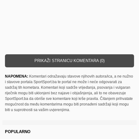
PRIKAŽI STRANICU KOMENTARA (0)
NAPOMENA:
Komentari odražavaju stavove njihovih autora/ica, a ne nužno
i stavove portala SportSport.ba te portal ne može i neće odgovarati za
sadržaj tih kometara. Komentari koji sadrže vrijeđanja, psovanja i vulgaran
riječnik mogu biti uklonjeni bez najave i objašnjenja, ali to ne obavezuje
SportSport.ba da obriše sve komentare koji krše pravila. Čitanjem prihvatate
mogućnost da među komentarima mogu biti pronađeni sadržaji koji mogu
biti u suprotnosti sa vašim uvjerenjima.
POPULARNO