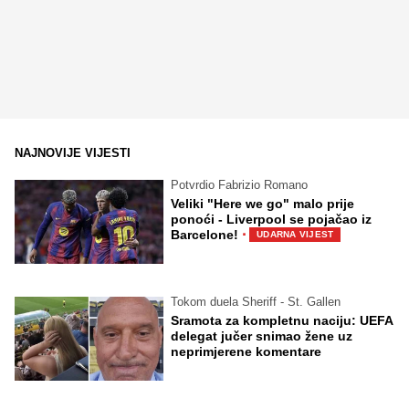
NAJNOVIJE VIJESTI
Potvrdio Fabrizio Romano
Veliki "Here we go" malo prije
ponoći - Liverpool se pojačao iz
·
Barcelone!
UDARNA VIJEST
Tokom duela Sheriff - St. Gallen
Sramota za kompletnu naciju: UEFA
delegat jučer snimao žene uz
neprimjerene komentare