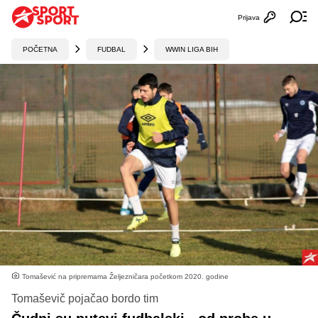
Prijava
Otvori profi
Ot
POČETNA
FUDBAL
WWIN LIGA BIH
Tomašević na pripremama Željezničara početkom 2020. godine
Tomaševič pojačao bordo tim