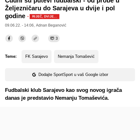
Čudni su putevi fudbalski - od probe u
Željezničaru do Sarajeva u dvije i pol
godine
·
RIJEČ, DVIJE...
09.06.22. - 14:06,
Adnan Beganović
3
Teme:
FK Sarajevo
Nemanja Tomašević
Dodajte SportSport u vaš Google izbor
Fudbalski klub Sarajevo kao svog novog igrača
danas je predstavio Nemanju Tomaševića.