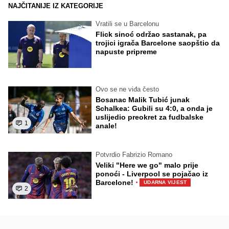
NAJČITANIJE IZ KATEGORIJE
Vratili se u Barcelonu
Flick sinoć održao sastanak, pa
trojici igrača Barcelone saopštio da
napuste pripreme
Ovo se ne viđa često
Bosanac Malik Tubić junak
Schalkea: Gubili su 4:0, a onda je
uslijedio preokret za fudbalske
1
anale!
Potvrdio Fabrizio Romano
Veliki "Here we go" malo prije
ponoći - Liverpool se pojačao iz
·
Barcelone!
UDARNA VIJEST
2