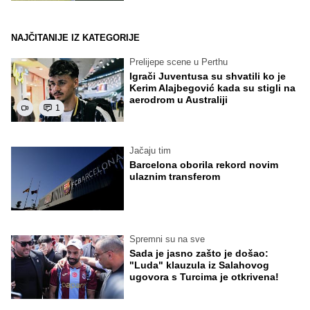
NAJČITANIJE IZ KATEGORIJE
Prelijepe scene u Perthu
Igrači Juventusa su shvatili ko je
Kerim Alajbegović kada su stigli na
aerodrom u Australiji
1
Jačaju tim
Barcelona oborila rekord novim
ulaznim transferom
Spremni su na sve
Sada je jasno zašto je došao:
"Luda" klauzula iz Salahovog
ugovora s Turcima je otkrivena!