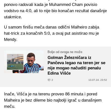
ponovo radovali kada je Muhammed Cham povisio
vodstvo na 4:0, ali to nije bio konačan rezultat današnje
utakmice.
U samom finišu meča danas odlični Malheiro zabija
hat-trick za konačnih 5:0, a ovaj put asistirao mu je
Mendy.
Bolje od ovoga ne može
Golman Železničara iz
Pančeva legao na teren jer se
nije mogao načuditi penalu
Edina Višće
2
13.07.24. 23:52
Inače, Višća je na terenu proveo 86 minuta i pored
Malheira je bez dileme bio najbolji igrač u današnjem
meču.