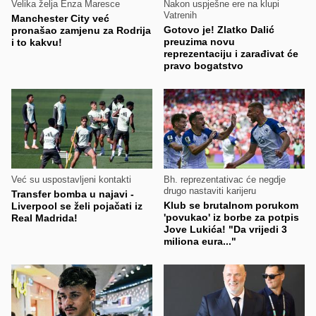
Velika želja Enza Maresce
Nakon uspješne ere na klupi
Vatrenih
Manchester City već
Gotovo je! Zlatko Dalić
pronašao zamjenu za Rodrija
preuzima novu
i to kakvu!
reprezentaciju i zarađivat će
pravo bogatstvo
Već su uspostavljeni kontakti
Bh. reprezentativac će negdje
drugo nastaviti karijeru
Transfer bomba u najavi -
Klub se brutalnom porukom
Liverpool se želi pojačati iz
'povukao' iz borbe za potpis
Real Madrida!
Jove Lukića! "Da vrijedi 3
miliona eura..."