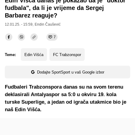
Edin Višća danas je pokazao da je "doktor
fudbala", da li je vrijeme da Sergej
Barbarez reaguje?
12.01.25. - 15:59,
Endin Čaušević
7
Teme:
Edin Višća
FC Trabzonspor
Dodajte SportSport u vaš Google izbor
Fudbaleri Trabzonspora danas su na svom terenu
deklasirali Antalyaspor sa 5:0 u okviru 19. kola
turske Superlige, a jedan od igrača utakmice bio je
naš Edin Višća.