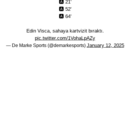
🅰️ 21'
🅰️ 52'
🅰️ 64'
Edin Visca, sahaya kartvizit bıraktı.
pic.twitter.com/1VohaLpAZy
January 12, 2025
— De Marke Sports (@demarkesports)