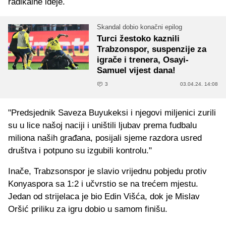
radikalne ideje.
Skandal dobio konačni epilog
Turci žestoko kaznili
Trabzonspor, suspenzije za
igrače i trenera, Osayi-
Samuel vijest dana!
3
03.04.24. 14:08
"Predsjednik Saveza Buyukeksi i njegovi miljenici zurili
su u lice našoj naciji i uništili ljubav prema fudbalu
miliona naših građana, posijali sjeme razdora usred
društva i potpuno su izgubili kontrolu."
Inače, Trabzsonspor je slavio vrijednu pobjedu protiv
Konyaspora sa 1:2 i učvrstio se na trećem mjestu.
Jedan od strijelaca je bio Edin Višća, dok je Mislav
Oršić priliku za igru dobio u samom finišu.