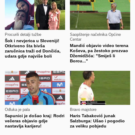
Procurili detalji tužbe
Saopštenje načelnika Općine
Centar
Šok i nevjerica u Sloveniji!
Mandić objavio video terena
Otkriveno šta bivša
Koševa, pa žestoko prozvao
zaručnica traži od Dončića,
Džemidžića: "Smiješ li
udara gdje najviše boli
Borcu..."
Odluka je pala
Bravo majstore
Sapunici je došao kraj: Rodri
Haris Tabaković junak
večeras objavio gdje
Salzburga: Ušao i pogodio
nastavlja karijeru!
za veliku pobjedu