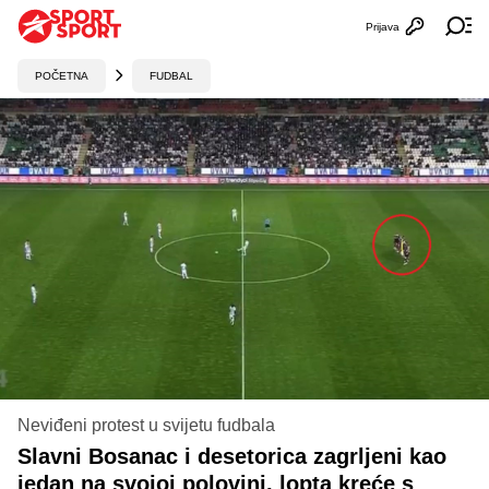
Prijava
Otvori profi
Ot
POČETNA
FUDBAL
Neviđeni protest u svijetu fudbala
Slavni Bosanac i desetorica zagrljeni kao
jedan na svojoj polovini, lopta kreće s