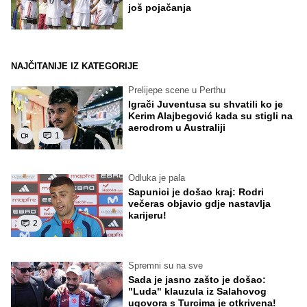
još pojačanja
NAJČITANIJE IZ KATEGORIJE
Prelijepe scene u Perthu
Igrači Juventusa su shvatili ko je
Kerim Alajbegović kada su stigli na
aerodrom u Australiji
1
Odluka je pala
Sapunici je došao kraj: Rodri
večeras objavio gdje nastavlja
karijeru!
2
Spremni su na sve
Sada je jasno zašto je došao:
"Luda" klauzula iz Salahovog
ugovora s Turcima je otkrivena!