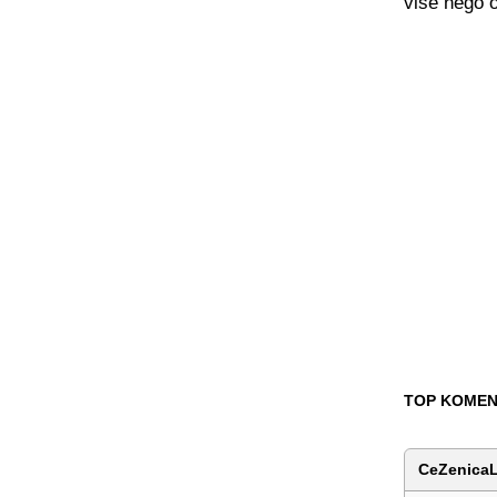
više nego o
TOP KOMEN
CeZenicaL