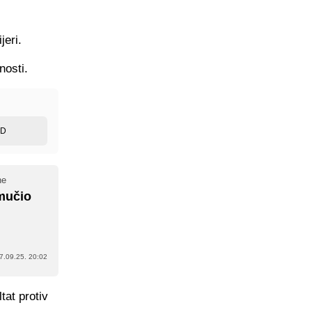
jeri.
nosti.
ED
ne
 mučio
7.09.25. 20:02
tat protiv