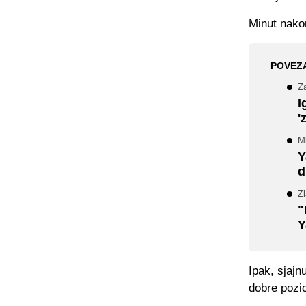
Minut nakon
POVEZ
Za
I
'
M
Y
d
Zl
"
Y
Ipak, sjajn
dobre pozic