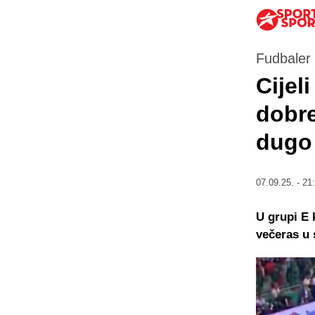
Fudbaler 
Cijel
dobre
dugo 
07.09.25. - 21
U grupi E 
večeras u 