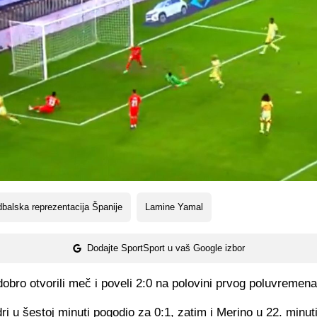
balska reprezentacija Španije
Lamine Yamal
Dodajte SportSport u vaš Google izbor
obro otvorili meč i poveli 2:0 na polovini prvog poluvremena
ri u šestoj minuti pogodio za 0:1, zatim i Merino u 22. minuti