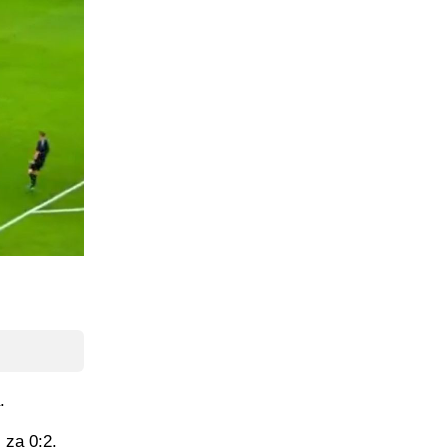
.
 za 0:2.