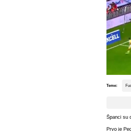
Teme:
Fud
Španci su d
Prvo je Ped