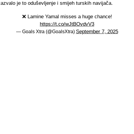
azvalo je to oduševljenje i smijeh turskih navijača.
❌ Lamine Yamal misses a huge chance!
https://t.co/wJtBOvdvV3
September 7, 2025
— Goals Xtra (@GoalsXtra)