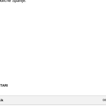
dlične Španije.
TARI
ik
08