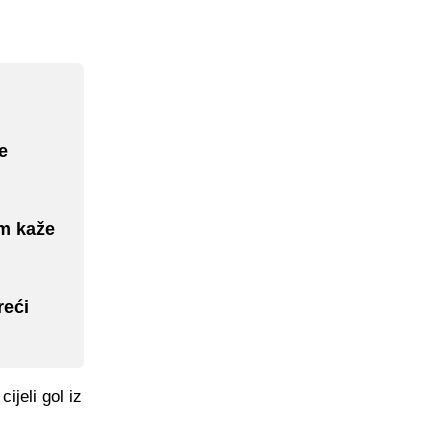
e
am kaže
reći
ijeli gol iz