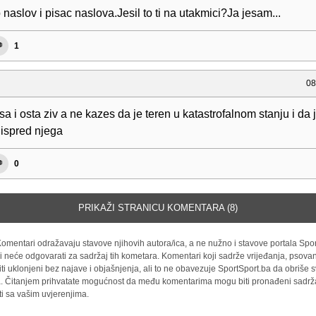
naslov i pisac naslova.Jesil to ti na utakmici?Ja jesam...
1
08
sa i osta ziv a ne kazes da je teren u katastrofalnom stanju i da 
 ispred njega
0
PRIKAŽI STRANICU KOMENTARA (8)
omentari odražavaju stavove njihovih autora/ica, a ne nužno i stavove portala Spor
i neće odgovarati za sadržaj tih kometara. Komentari koji sadrže vrijeđanja, psovan
iti uklonjeni bez najave i objašnjenja, ali to ne obavezuje SportSport.ba da obriše
la. Čitanjem prihvatate mogućnost da među komentarima mogu biti pronađeni sadrža
ti sa vašim uvjerenjima.