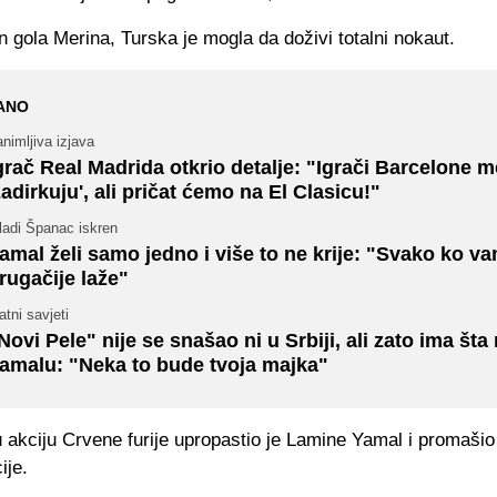
 gola Merina, Turska je mogla da doživi totalni nokaut.
ANO
nimljiva izjava
grač Real Madrida otkrio detalje: "Igrači Barcelone m
zadirkuju', ali pričat ćemo na El Clasicu!"
ladi Španac iskren
amal želi samo jedno i više to ne krije: "Svako ko v
rugačije laže"
atni savjeti
Novi Pele" nije se snašao ni u Srbiji, ali zato ima šta 
amalu: "Neka to bude tvoja majka"
u akciju Crvene furije upropastio je Lamine Yamal i promašio c
ije.