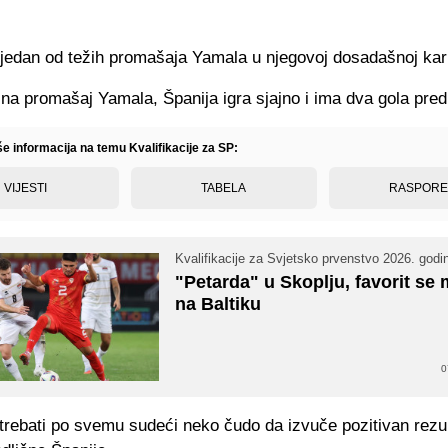
 jedan od težih promašaja Yamala u njegovoj dosadašnoj kari
na promašaj Yamala, Španija igra sjajno i ima dva gola pred
še informacija na temu Kvalifikacije za SP:
VIJESTI
TABELA
RASPOR
Kvalifikacije za Svjetsko prvenstvo 2026. godi
"Petarda" u Skoplju, favorit se
na Baltiku
0
trebati po svemu sudeći neko čudo da izvuče pozitivan rezul