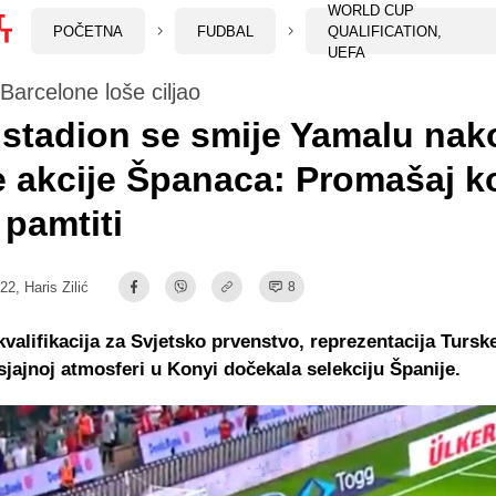
WORLD CUP
POČETNA
FUDBAL
QUALIFICATION,
UEFA
Barcelone loše ciljao
i stadion se smije Yamalu nak
 akcije Španaca: Promašaj ko
pamtiti
:22,
Haris Zilić
8
kvalifikacija za Svjetsko prvenstvo, reprezentacija Turske
sjajnoj atmosferi u Konyi dočekala selekciju Španije.