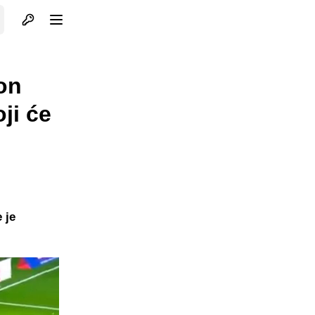
Otvori profil
Otvori meni
on
ji će
 je