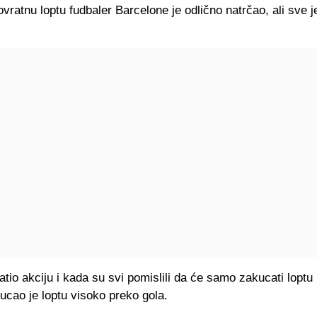
vratnu loptu fudbaler Barcelone je odlično natrčao, ali sve je
atio akciju i kada su svi pomislili da će samo zakucati lopt
ucao je loptu visoko preko gola.