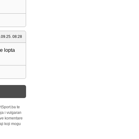
.09.25. 08:28
je lopta
tSport.ba te
ja i vulgaran
 sve komentare
ji koji mogu