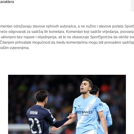
araktera
mentari odražavaju stavove njihovih autora/ica, a ne nužno i stavove portala Sport
 neće odgovarati za sadržaj tih kometara. Komentari koji sadrže vrijeđanja, psovanj
i uklonjeni bez najave i objašnjenja, ali to ne obavezuje SportSport.ba da obriše 
a. Čitanjem prihvatate mogućnost da među komentarima mogu biti pronađeni sadržaji
 vašim uvjerenjima.