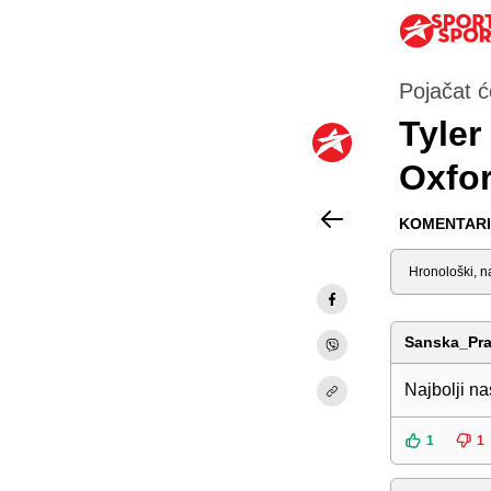
Pojačat 
Tyler
Oxfor
KOMENTARI 
Sortiraj
Sanska_Pra
Najbolji n
1
1