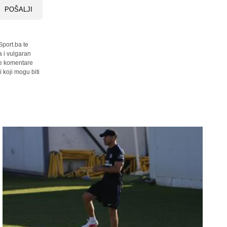
POŠALJI
Sport.ba te
a i vulgaran
sve komentare
 koji mogu biti