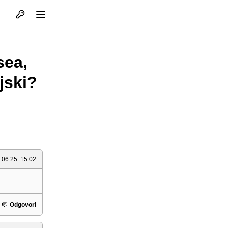
Otvori profil
Otvori meni
sea,
jski?
.06.25. 15:02
Odgovori