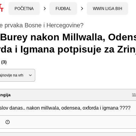
POČETNA
FUDBAL
WWIN LIGA BIH
će prvaka Bosne i Hercegovine?
 Burey nakon Millwalla, Oden
da i Igmana potpisuje za Zrin
(3)
ngija
11
aslov danas.. nakon millwala, odensea, oxforda i igmana ????