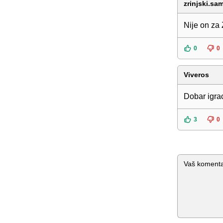
zrinjski.sa
Nije on za 
0
0
Viveros
Dobar igrac 
3
0
Komentar