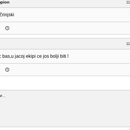
mpion
11
Zrinjski
11
bas,u jacoj ekipi ce jos bolji biti !