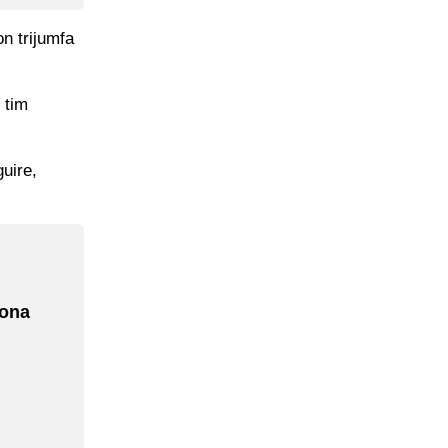
on trijumfa
 tim
uire,
iona