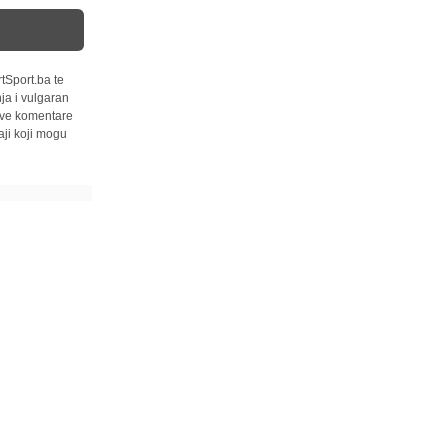
tSport.ba te
ja i vulgaran
 sve komentare
ji koji mogu