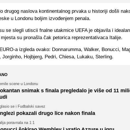
o drugog naslova kontinentalnog prvaka u historiji došli nak
leske u Londonu boljim izvođenjem penala.
u se slegli utiscii fnalne utakmice UEFA je objavila i idealan
jesta su pronašla čak petorica reprezentativaca Italije.
m EURO-a izgleda ovako: Donnarumma, Walker, Bonucci, Mag
 Jorginho, Hojbjerg, Pedri, Chiesa, Lukaku, Sterling.
ANO
emile scene u Londonu
okantan snimak s finala pregledalo je više od 11 mil
judi
lasio se i Fudbalski savez
nglezi pokazali drugo lice nakon finala
alija poravnala na 1:1
onucci šokirao Wembley i vratio Azzure u igru