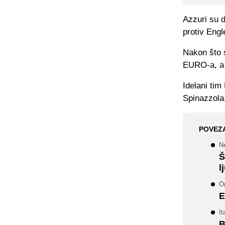
Azzuri su d
protiv Eng
Nakon što s
EURO-a, a m
Idelani ti
Spinazzola,
POVEZ
N
Š
l
Og
E
It
B