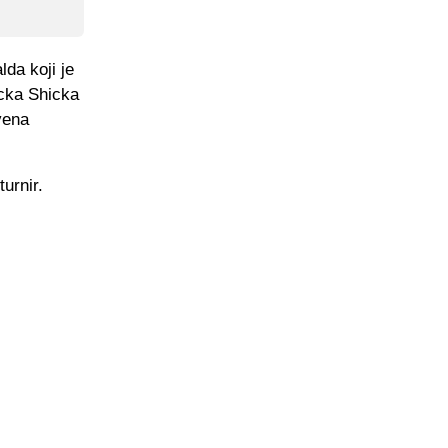
lda koji je
icka Shicka
vena
urnir.