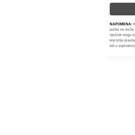
NAPOMENA:
K
portal ne može 
riječnik mogu b
koji krše pravi
biti u suprotnos