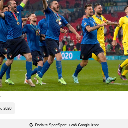
A
ro 2020
Dodajte SportSport u vaš Google izbor