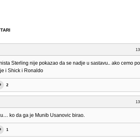
TARI
13
 nista Sterling nije pokazao da se nadje u sastavu.. ako cemo p
 je i Shick i Ronaldo
2
13
u… ko da ga je Munib Usanovic birao.
1