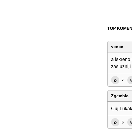
TOP KOMEN
vence
a iskreno
zasluzniji
7
Zgembic
Cuj Lukak
6