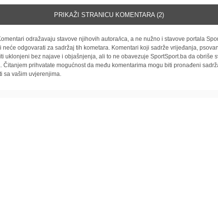
PRIKAŽI STRANICU KOMENTARA (2)
omentari odražavaju stavove njihovih autora/ica, a ne nužno i stavove portala Spor
i neće odgovarati za sadržaj tih kometara. Komentari koji sadrže vrijeđanja, psovan
iti uklonjeni bez najave i objašnjenja, ali to ne obavezuje SportSport.ba da obriše
la. Čitanjem prihvatate mogućnost da među komentarima mogu biti pronađeni sadrža
ti sa vašim uvjerenjima.