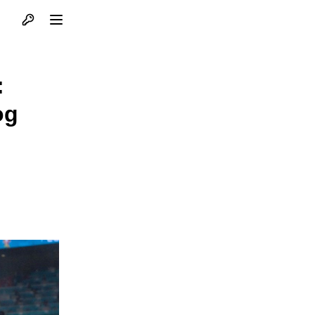
Otvori profil
Otvori meni
:
og