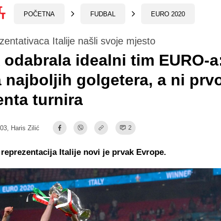
POČETNA
FUDBAL
EURO 2020
zentativaca Italije našli svoje mjesto
odabrala idealni tim EURO-a
najboljih golgetera, a ni prv
enta turnira
:03,
Haris Zilić
2
reprezentacija Italije novi je prvak Evrope.