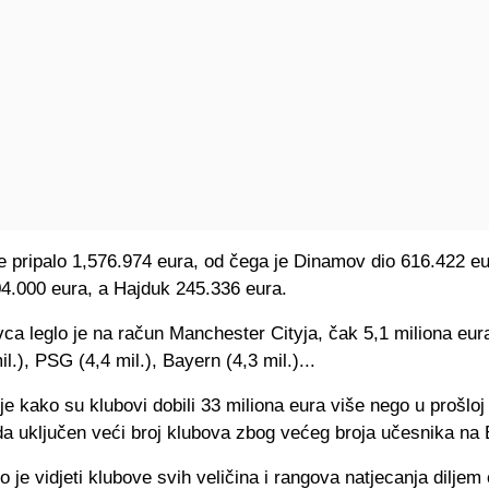
e pripalo 1,576.974 eura, od čega je Dinamov dio 616.422 eu
04.000 eura, a Hajduk 245.336 eura.
ca leglo je na račun Manchester Cityja, čak 5,1 miliona eura
il.), PSG (4,4 mil.), Bayern (4,3 mil.)...
je kako su klubovi dobili 33 miliona eura više nego u prošloj 
da uključen veći broj klubova zbog većeg broja učesnika na 
o je vidjeti klubove svih veličina i rangova natjecanja diljem 