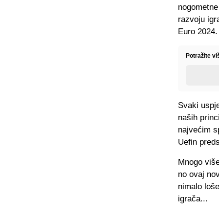
nogometne 
razvoju igr
Euro 2024.
Potražite v
Svaki uspje
naših princ
najvećim sp
Uefin preds
Mnogo više
no ovaj nov
nimalo loše
igrača...