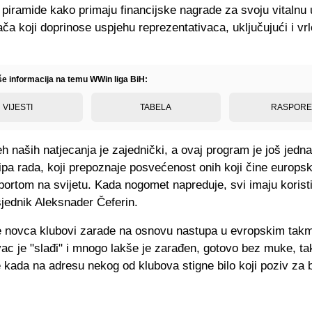
piramide kako primaju financijske nagrade za svoju vitalnu 
ača koji doprinose uspjehu reprezentativaca, uključujući i vr
iše informacija na temu WWin liga BiH:
VIJESTI
TABELA
RASPOR
h naših natjecanja je zajednički, a ovaj program je još jedn
ipa rada, koji prepoznaje posvećenost onih koji čine europs
ortom na svijetu. Kada nogomet napreduje, svi imaju koristi
jednik Aleksnader Čeferin.
 novca klubovi zarade na osnovu nastupa u evropskim takm
ac je "slađi" i mnogo lakše je zarađen, gotovo bez muke, ta
 kada na adresu nekog od klubova stigne bilo koji poziv za b