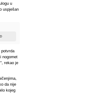
ulogu u
lo uspješan
ED
a potvrda
ki nogomet
", rekao je
ičenjima,
ko da nije
ilo kojeg