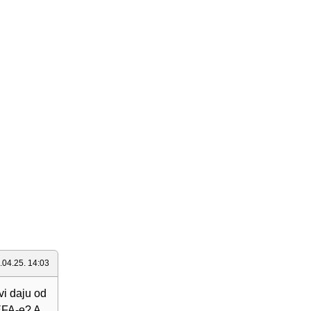
.04.25. 14:03
vi daju od
UEFA-e? A