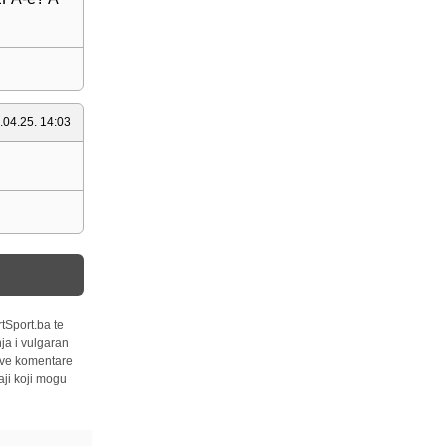
.04.25. 14:03
tSport.ba te
ja i vulgaran
 sve komentare
ji koji mogu