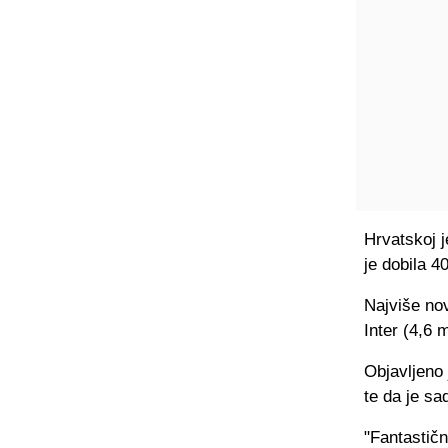
Hrvatskoj j
je dobila 4
Najviše nov
Inter (4,6 m
Objavljeno 
te da je sa
"Fantastičn