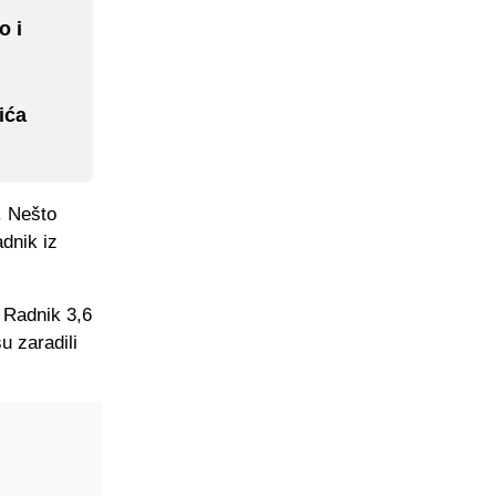
o i
ića
. Nešto
adnik iz
i Radnik 3,6
u zaradili