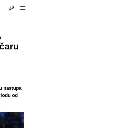
Otvori profil
Otvori meni
,
ičaru
vu nastupa
riodu od