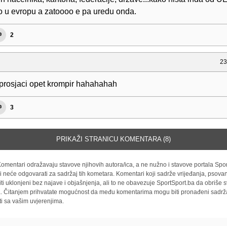
io u evropu a zatoooo e pa uredu onda.
2
23
 prosjaci opet krompir hahahahah
3
PRIKAŽI STRANICU KOMENTARA (8)
omentari odražavaju stavove njihovih autora/ica, a ne nužno i stavove portala Spor
i neće odgovarati za sadržaj tih kometara. Komentari koji sadrže vrijeđanja, psovan
iti uklonjeni bez najave i objašnjenja, ali to ne obavezuje SportSport.ba da obriše
la. Čitanjem prihvatate mogućnost da među komentarima mogu biti pronađeni sadrža
ti sa vašim uvjerenjima.