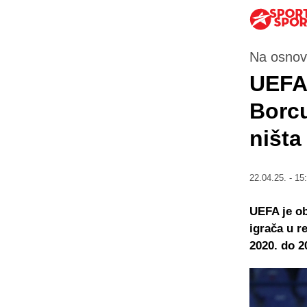
Na osnov
UEFA 
Borcu
ništa
22.04.25. - 15
UEFA je ob
igrača u r
2020. do 2