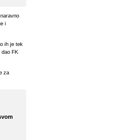
 naravno
e i
o ih je tek
e dao FK
e za
 svom