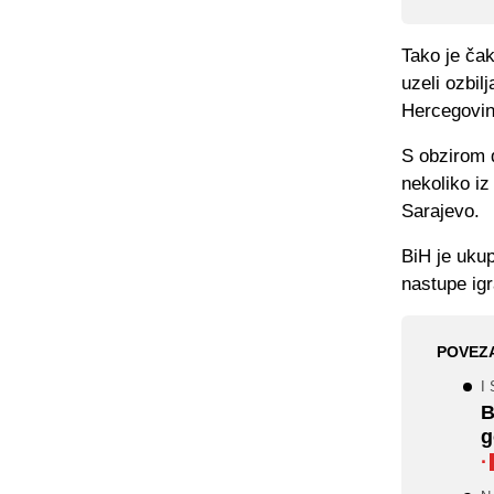
Tako je ča
uzeli ozbil
Hercegovin
S obzirom d
nekoliko iz
Sarajevo.
BiH je ukup
nastupe igr
POVEZ
I 
B
g
·