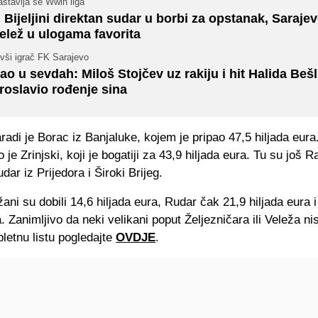
stavlja se Wwin liga
 Bijeljini direktan sudar u borbi za opstanak, Sarajev
elež u ulogama favorita
vši igrač FK Sarajevo
ao u sevdah: Miloš Stojčev uz rakiju i hit Halida Bešl
roslavio rođenje sina
radi je Borac iz Banjaluke, kojem je pripao 47,5 hiljada eura
 je Zrinjski, koji je bogatiji za 43,9 hiljada eura. Tu su još R
udar iz Prijedora i Široki Brijeg.
žani su dobili 14,6 hiljada eura, Rudar čak 21,9 hiljada eura 
a. Zanimljivo da neki velikani poput Željezničara ili Veleža nis
letnu listu pogledajte
OVDJE
.