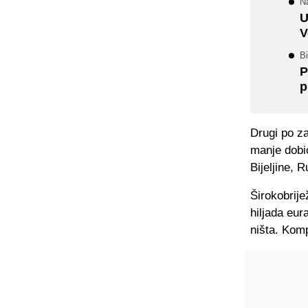
Na
U
V
Bi
P
p
Drugi po za
manje dobio
Bijeljine, R
Širokobrije
hiljada eur
ništa. Komp