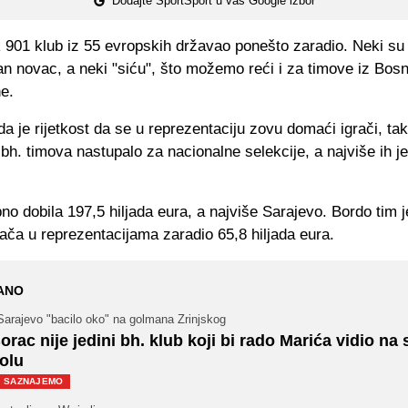
Dodajte SportSport u vaš Google izbor
k 901 klub iz 55 evropskih državao ponešto zaradio. Neki su
jan novac, a neki "siću", što možemo reći i za timove iz Bosn
e.
a je rijetkost da se u reprezentaciju zovu domaći igrači, tak
 bh. timova nastupalo za nacionalne selekcije, a najviše ih j
no dobila 197,5 hiljada eura, a najviše Sarajevo. Bordo tim j
ača u reprezentacijama zaradio 65,8 hiljada eura.
ANO
Sarajevo "bacilo oko" na golmana Zrinjskog
orac nije jedini bh. klub koji bi rado Marića vidio na
olu
SAZNAJEMO