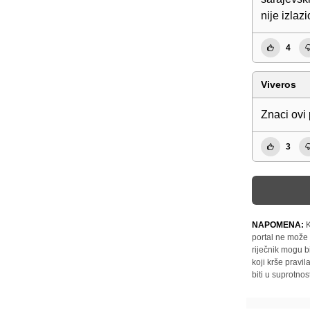
nije izlaz
4
Viveros
Znaci ovi
3
NAPOMENA:
K
portal ne može 
riječnik mogu b
koji krše pravi
biti u suprotnos