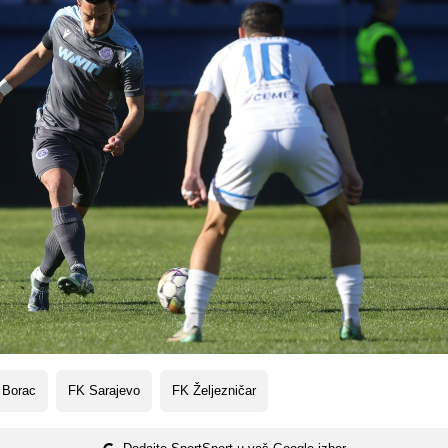
 Borac
FK Sarajevo
FK Željezničar