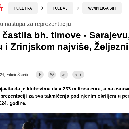
POČETNA
FUDBAL
WWIN LIGA BIH
u nastupa za reprezentaciju
častila bh. timove - Sarajevu
 i Zrinjskom najviše, Željezn
:24,
Edmir Škorić
8
javila da je klubovima dala 233 miliona eura, a na osno
eprezentaciji za sva takmičenja pod njenim okriljem u pe
024. godine.