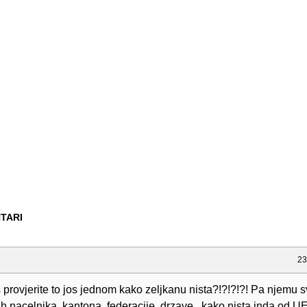
TARI
23
provjerite to jos jednom kako zeljkanu nista?!?!?!?! Pa njemu s
ih nacelnika, kantona, federacije, drzave...kako nista inda od 