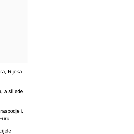
ra, Rijeka
, a slijede
raspodjeli,
Euru.
cijele