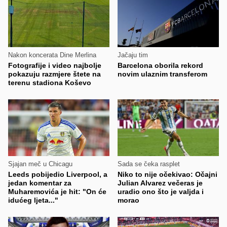
Nakon koncerata Dine Merlina
Jačaju tim
Fotografije i video najbolje
Barcelona oborila rekord
pokazuju razmjere štete na
novim ulaznim transferom
terenu stadiona Koševo
Sjajan meč u Chicagu
Sada se čeka rasplet
Leeds pobijedio Liverpool, a
Niko to nije očekivao: Očajni
jedan komentar za
Julian Alvarez večeras je
Muharemovića je hit: "On će
uradio ono što je valjda i
idućeg ljeta..."
morao