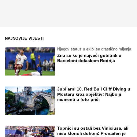
NAJNOVIJE VIJESTI
Njegov status u ekipi se drastično mijenja
Zna se ko je najveći gubitnik u
Barceloni dolaskom Rodrija
Jubilarni 10. Red Bull Cliff Diving u
Mostaru kroz objektiv: Najbolji
momenti u foto-priči
Topnici su ostali bez Viniciusa, ali
nisu klonuli duhom: Pronađen je