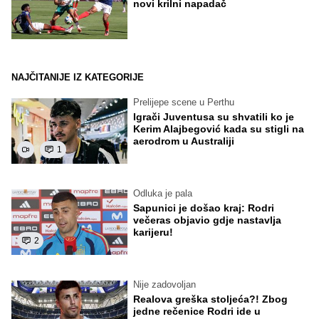
novi krilni napadač
NAJČITANIJE IZ KATEGORIJE
Prelijepe scene u Perthu
Igrači Juventusa su shvatili ko je
Kerim Alajbegović kada su stigli na
aerodrom u Australiji
1
Odluka je pala
Sapunici je došao kraj: Rodri
večeras objavio gdje nastavlja
karijeru!
2
Nije zadovoljan
Realova greška stoljeća?! Zbog
jedne rečenice Rodri ide u