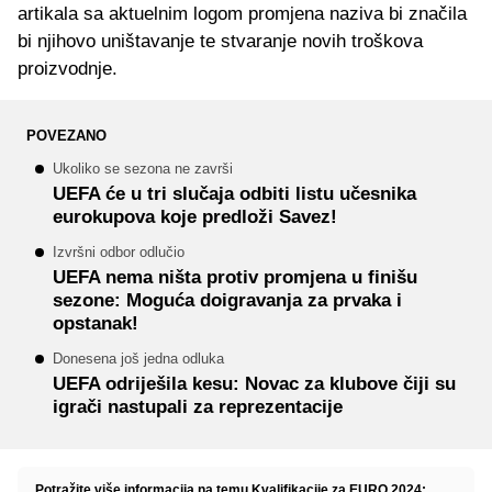
artikala sa aktuelnim logom promjena naziva bi značila
bi njihovo uništavanje te stvaranje novih troškova
proizvodnje.
POVEZANO
Ukoliko se sezona ne završi
UEFA će u tri slučaja odbiti listu učesnika
eurokupova koje predloži Savez!
Izvršni odbor odlučio
UEFA nema ništa protiv promjena u finišu
sezone: Moguća doigravanja za prvaka i
opstanak!
Donesena još jedna odluka
UEFA odriješila kesu: Novac za klubove čiji su
igrači nastupali za reprezentacije
Potražite više informacija na temu Kvalifikacije za EURO 2024: