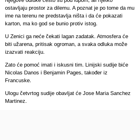
Njegove odluke često su pod lupom, ali rijetko
ostavljaju prostor za dilemu. A poznat je po tome da mu
ime na terenu ne predstavlja ništa i da će pokazati
karton, ma ko god se bunio protiv istog.
U Zenici ga neće čekati lagan zadatak. Atmosfera će
biti užarena, pritisak ogroman, a svaka odluka može
izazvati reakciju.
Zato će pomoć imati i iskusni tim. Linijski sudije biće
Nicolas Danos i Benjamin Pages, također iz
Francuske.
Ulogu četvrtog sudije obavljat će Jose Maria Sanchez
Martinez.