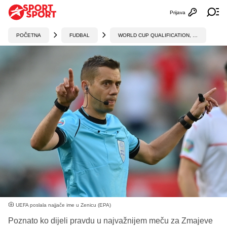
Prijava
Otvori profi
Ot
POČETNA
FUDBAL
WORLD CUP QUALIFICATION, UEFA
UEFA poslala najjače ime u Zenicu (EPA)
Poznato ko dijeli pravdu u najvažnijem meču za Zmajeve