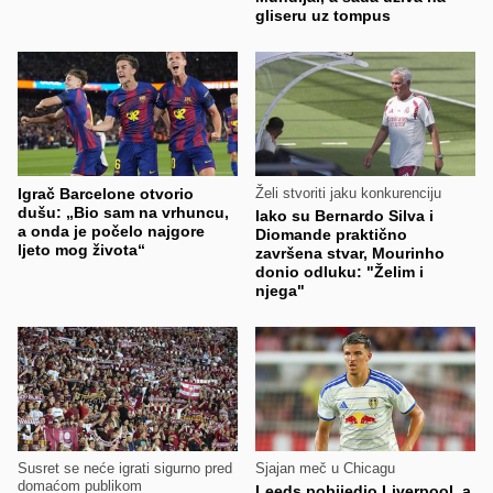
gliseru uz tompus
Igrač Barcelone otvorio
Želi stvoriti jaku konkurenciju
dušu: „Bio sam na vrhuncu,
Iako su Bernardo Silva i
a onda je počelo najgore
Diomande praktično
ljeto mog života“
završena stvar, Mourinho
donio odluku: "Želim i
njega"
Susret se neće igrati sigurno pred
Sjajan meč u Chicagu
domaćom publikom
Leeds pobijedio Liverpool, a