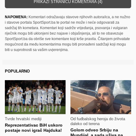
PRIKAŽI STRANICU KOMENTARA (4)
NAPOMENA:
Komentari odražavaju stavove njihovih autora/ica, a ne nužno
i stavove portala SportSport.ba te portal ne može i neće odgovarati za
sadržaj tih kometara. Komentari koji sadrže vrijeđanja, psovanja i vulgaran
riječnik mogu biti uklonjeni bez najave i objašnjenja, ali to ne obavezuje
SportSport.ba da obriše sve komentare koji krše pravila. Čitanjem prihvatate
mogućnost da među komentarima mogu biti pronađeni sadržaji koji mogu
biti u suprotnosti sa vašim uvjerenjima.
POPULARNO
Tvrde hrvatski mediji
Od fudbalskog heroja do života
daleko od terena
Reprezentativac BiH uskoro
Golom odveo Srbiju na
postaje novi igrač Hajduka!
Mundijal, a sada uživa na