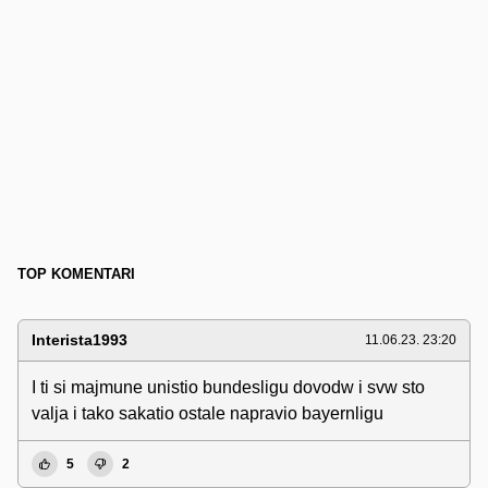
TOP KOMENTARI
Interista1993
11.06.23. 23:20
I ti si majmune unistio bundesligu dovodw i svw sto
valja i tako sakatio ostale napravio bayernligu
5
2