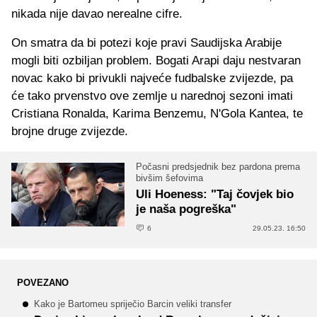
nikada nije davao nerealne cifre.
On smatra da bi potezi koje pravi Saudijska Arabije
mogli biti ozbiljan problem. Bogati Arapi daju nestvaran
novac kako bi privukli najveće fudbalske zvijezde, pa
će tako prvenstvo ove zemlje u narednoj sezoni imati
Cristiana Ronalda, Karima Benzemu, N'Gola Kantea, te
brojne druge zvijezde.
Počasni predsjednik bez pardona prema
bivšim šefovima
Uli Hoeness: "Taj čovjek bio
je naša pogreška"
6
29.05.23. 16:50
POVEZANO
Kako je Bartomeu spriječio Barcin veliki transfer