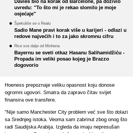
Davies bio na korak od Barcelone, pa doživio
uvredu: "To što mi je rekao slomilo je moje
osjećaje"
Špekuliše se o Realu
Sadio Mane pravi korak više u karijeri - odlazi u
redove najvećih i to za jako skromnu cifru
Rice sve dalje od Minhena
Bayernu se sveti otkaz Hasanu Salihamidžiću -
Propada im veliki posao kojeg je Brazzo
dogovorio
Hoeness prepoznaje veliku opasnost koju donose
ogromni ugovori. Smatra da zapravo čitav svijet
finansira ove transfere.
"Nije samo Manchester City problem već sve što dolazi
sa Srednjeg istoka. Veoma sam zabrinut zbog onog što
radi Saudijska Arabija. Izgleda da imaju nepresušan