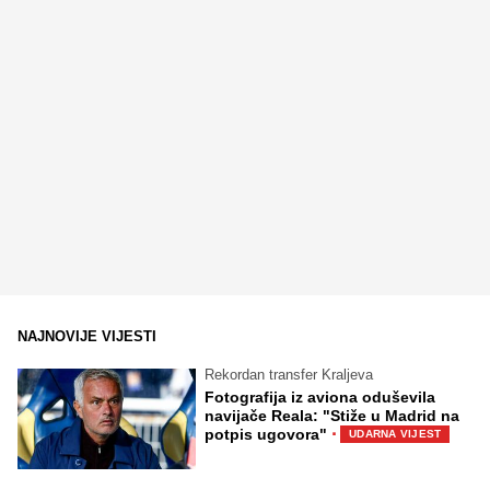
NAJNOVIJE VIJESTI
Rekordan transfer Kraljeva
Fotografija iz aviona oduševila
navijače Reala: "Stiže u Madrid na
·
potpis ugovora"
UDARNA VIJEST