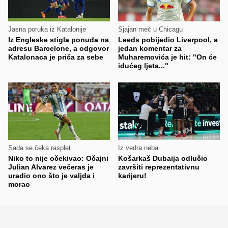
Jasna poruka iz Katalonije
Sjajan meč u Chicagu
Iz Engleske stigla ponuda na
Leeds pobijedio Liverpool, a
adresu Barcelone, a odgovor
jedan komentar za
Katalonaca je priča za sebe
Muharemovića je hit: "On će
idućeg ljeta..."
Sada se čeka rasplet
Iz vedra neba
Niko to nije očekivao: Očajni
Košarkaš Dubaija odlučio
Julian Alvarez večeras je
završiti reprezentativnu
uradio ono što je valjda i
karijeru!
morao