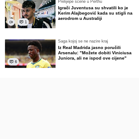
Prelijepe scene u Perthu
Igrači Juventusa su shvatili ko je
Kerim Alajbegović kada su stigli na
aerodrom u Australiji
1
Saga kojoj se ne nazire kraj
Iz Real Madrida jasno poručili
Arsenalu: "Možete dobiti Viniciusa
Juniora, ali ne ispod ove cijene"
6