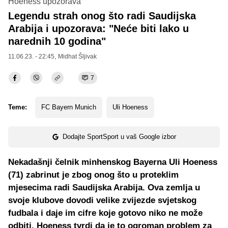
Hoeness upozorava
Legendu strah onog što radi Saudijska
Arabija i upozorava: "Neće biti lako u
narednih 10 godina"
11.06.23. - 22:45,
Midhat Šljivak
7
Teme:
FC Bayern Munich
Uli Hoeness
Dodajte SportSport u vaš Google izbor
Nekadašnji čelnik minhenskog Bayerna Uli Hoeness
(71) zabrinut je zbog onog što u proteklim
mjesecima radi Saudijska Arabija. Ova zemlja u
svoje klubove dovodi velike zvijezde svjetskog
fudbala i daje im cifre koje gotovo niko ne može
odbiti. Hoeness tvrdi da je to ogroman problem za