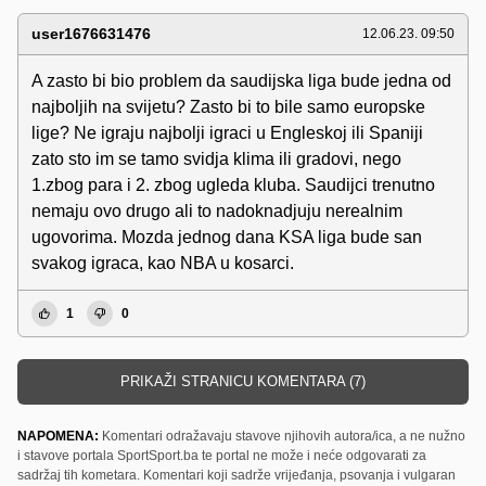
user1676631476
12.06.23. 09:50
A zasto bi bio problem da saudijska liga bude jedna od
najboljih na svijetu? Zasto bi to bile samo europske
lige? Ne igraju najbolji igraci u Engleskoj ili Spaniji
zato sto im se tamo svidja klima ili gradovi, nego
1.zbog para i 2. zbog ugleda kluba. Saudijci trenutno
nemaju ovo drugo ali to nadoknadjuju nerealnim
ugovorima. Mozda jednog dana KSA liga bude san
svakog igraca, kao NBA u kosarci.
1
0
PRIKAŽI STRANICU KOMENTARA (7)
NAPOMENA:
Komentari odražavaju stavove njihovih autora/ica, a ne nužno
i stavove portala SportSport.ba te portal ne može i neće odgovarati za
sadržaj tih kometara. Komentari koji sadrže vrijeđanja, psovanja i vulgaran