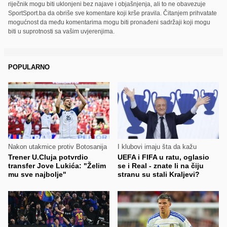
riječnik mogu biti uklonjeni bez najave i objašnjenja, ali to ne obavezuje
SportSport.ba da obriše sve komentare koji krše pravila. Čitanjem prihvatate
mogućnost da među komentarima mogu biti pronađeni sadržaji koji mogu
biti u suprotnosti sa vašim uvjerenjima.
POPULARNO
Nakon utakmice protiv Botosanija
I klubovi imaju šta da kažu
Trener U.Cluja potvrdio
UEFA i FIFA u ratu, oglasio
transfer Jove Lukića: "Želim
se i Real - znate li na čiju
mu sve najbolje"
stranu su stali Kraljevi?