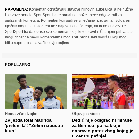
NAPOMENA:
Komentari odražavaju stavove njihovih autora/ica, a ne nužno
i stavove portala SportSport.ba te portal ne može i neće odgovarati za
sadržaj tih kometara. Komentari koji sadrže vrijeđanja, psovanja i vulgaran
riječnik mogu biti uklonjeni bez najave i objašnjenja, ali to ne obavezuje
SportSport.ba da obriše sve komentare koji krše pravila. Čitanjem prihvatate
mogućnost da među komentarima mogu biti pronađeni sadržaji koji mogu
biti u suprotnosti sa vašim uvjerenjima.
POPULARNO
Nema više dvojbe
Objavljen video
Zvijezda Real Madrida
Dedić nije odigrao ni minute
'prelomila': "Želim napustiti
za Benficu, pa na kraju
klub"
napravio potez zbog kojeg je
u centru pažnje!