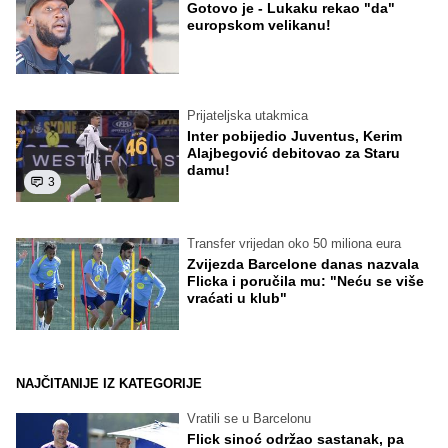
Gotovo je - Lukaku rekao "da"
europskom velikanu!
Prijateljska utakmica
Inter pobijedio Juventus, Kerim
Alajbegović debitovao za Staru
damu!
3
Transfer vrijedan oko 50 miliona eura
Zvijezda Barcelone danas nazvala
Flicka i poručila mu: "Neću se više
vraćati u klub"
NAJČITANIJE IZ KATEGORIJE
Vratili se u Barcelonu
Flick sinoć održao sastanak, pa