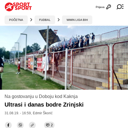
Prijava
Otvori profi
Ot
POČETNA
FUDBAL
WWIN LIGA BIH
Na gostovanju u Doboju kod Kaknja
Ultrasi i danas bodre Zrinjski
31.08.19. - 16:59,
Edmir Škorić
2