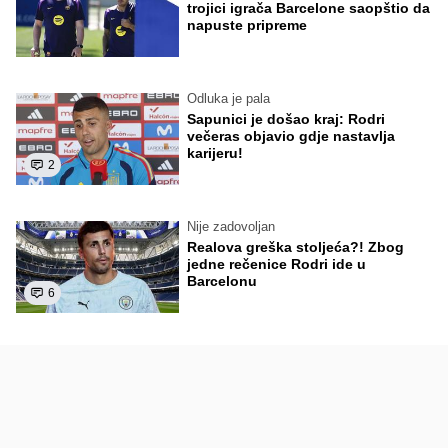
trojici igrača Barcelone saopštio da
napuste pripreme
Odluka je pala
Sapunici je došao kraj: Rodri
večeras objavio gdje nastavlja
karijeru!
2
Nije zadovoljan
Realova greška stoljeća?! Zbog
jedne rečenice Rodri ide u
Barcelonu
6