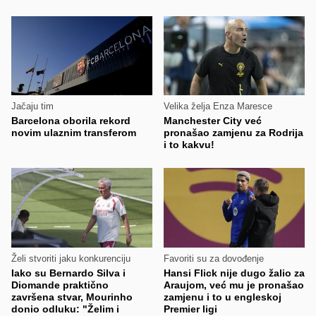
Jačaju tim
Velika želja Enza Maresce
Barcelona oborila rekord
Manchester City već
novim ulaznim transferom
pronašao zamjenu za Rodrija
i to kakvu!
Želi stvoriti jaku konkurenciju
Favoriti su za dovođenje
Iako su Bernardo Silva i
Hansi Flick nije dugo žalio za
Diomande praktično
Araujom, već mu je pronašao
završena stvar, Mourinho
zamjenu i to u engleskoj
donio odluku: "Želim i
Premier ligi