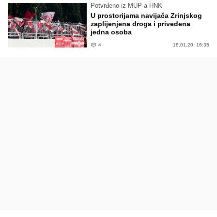
Potvrđeno iz MUP-a HNK
U prostorijama navijača Zrinjskog
zaplijenjena droga i privedena
jedna osoba
4
18.01.20. 16:35