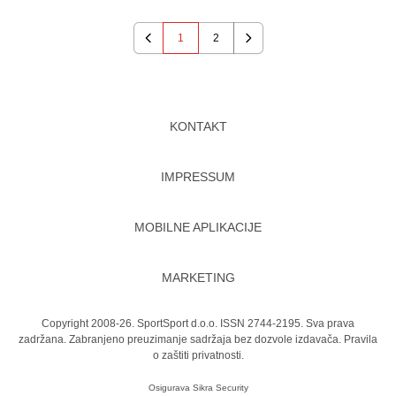
1
2
Previous
Next
KONTAKT
IMPRESSUM
MOBILNE APLIKACIJE
MARKETING
Copyright 2008-26. SportSport d.o.o. ISSN 2744-2195. Sva prava
zadržana. Zabranjeno preuzimanje sadržaja bez dozvole izdavača.
Pravila
o zaštiti privatnosti.
Osigurava
Sikra Security