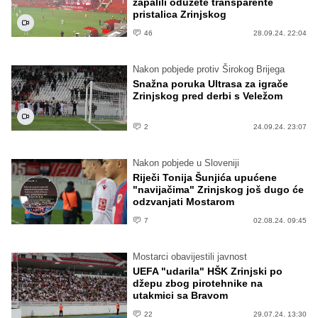
zapalili oduzete transparente
pristalica Zrinjskog
46
28.09.24. 22:04
Nakon pobjede protiv Širokog Brijega
Snažna poruka Ultrasa za igrače
Zrinjskog pred derbi s Veležom
2
24.09.24. 23:07
Nakon pobjede u Sloveniji
Riječi Tonija Šunjića upućene
"navijačima" Zrinjskog još dugo će
odzvanjati Mostarom
7
02.08.24. 09:45
Mostarci obavijestili javnost
UEFA "udarila" HŠK Zrinjski po
džepu zbog pirotehnike na
utakmici sa Bravom
22
29.07.24. 13:30