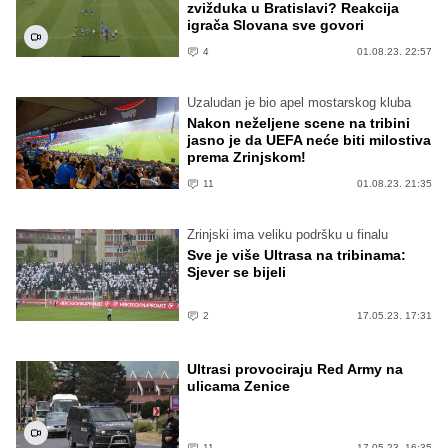
zvižduka u Bratislavi? Reakcija
igrača Slovana sve govori
4
01.08.23. 22:57
Uzaludan je bio apel mostarskog kluba
Nakon neželjene scene na tribini
jasno je da UEFA neće biti milostiva
prema Zrinjskom!
11
01.08.23. 21:35
Zrinjski ima veliku podršku u finalu
Sve je više Ultrasa na tribinama:
Sjever se bijeli
2
17.05.23. 17:31
Ultrasi provociraju Red Army na
ulicama Zenice
11
17.05.23. 16:35