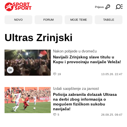
Prijava
Otvori profi
Ot
NOVO
FORUM
MOJE TEME
TABELE
Ultras Zrinjski
Nakon pobjede u dvomeču
Navijači Zrinjskog slave titulu u
Kupu i provociraju navijače Veleža!
19
13.05.26. 22:47
Izdali saopštenje za javnost
Policija zabranila dolazak Ultrasa
na derbi zbog informacija o
mogućem fizičkom sukobu
navijača!
5
26.09.25. 09:47