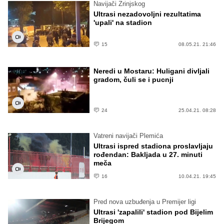
Navijači Zrinjskog
Ultrasi nezadovoljni rezultatima
'upali' na stadion
15
08.05.21. 21:46
Neredi u Mostaru: Huligani divljali
gradom, čuli se i pucnji
24
25.04.21. 08:28
Vatreni navijači Plemića
Ultrasi ispred stadiona proslavljaju
rođendan: Bakljada u 27. minuti
meča
16
10.04.21. 19:45
Pred nova uzbuđenja u Premijer ligi
Ultrasi 'zapalili' stadion pod Bijelim
Brijegom