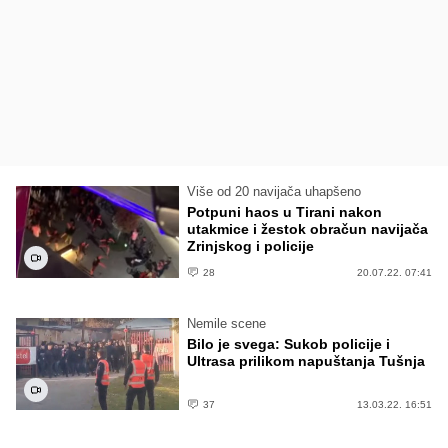
Više od 20 navijača uhapšeno
Potpuni haos u Tirani nakon
utakmice i žestok obračun navijača
Zrinjskog i policije
28
20.07.22. 07:41
Nemile scene
Bilo je svega: Sukob policije i
Ultrasa prilikom napuštanja Tušnja
37
13.03.22. 16:51