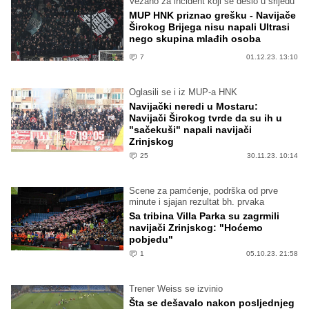
Vezano za incident koji se desio u srijedu
MUP HNK priznao grešku - Navijače
Širokog Brijega nisu napali Ultrasi
nego skupina mlađih osoba
7
01.12.23. 13:10
Oglasili se i iz MUP-a HNK
Navijački neredi u Mostaru:
Navijači Širokog tvrde da su ih u
"sačekuši" napali navijači
Zrinjskog
25
30.11.23. 10:14
Scene za pamćenje, podrška od prve
minute i sjajan rezultat bh. prvaka
Sa tribina Villa Parka su zagrmili
navijači Zrinjskog: "Hoćemo
pobjedu"
1
05.10.23. 21:58
Trener Weiss se izvinio
Šta se dešavalo nakon posljednjeg