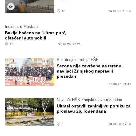
10
26.02.21. 18:36
Incident u Mostaru
Baklja bačena na 'Ultras pub',
oštećeni automobili
13
30.10.20. 22:21
Bez dodjele trofeja FŠP
Sezona nije završena na terenu,
navijači Zrinjskog napravili
presedan
08.06.20. 11:45
Navijači HŠK Zrinjski slave rođendan
Ultrasi ostavili zanimljivu poruku za
proslavu 26. rođendana
5
10.04.20. 17:23