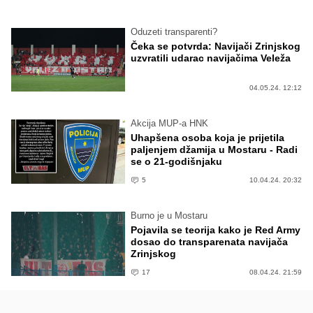
Oduzeti transparenti?
Čeka se potvrda: Navijači Zrinjskog
uzvratili udarac navijačima Veleža
04.05.24. 12:12
Akcija MUP-a HNK
Uhapšena osoba koja je prijetila
paljenjem džamija u Mostaru - Radi
se o 21-godišnjaku
5
10.04.24. 20:32
Burno je u Mostaru
Pojavila se teorija kako je Red Army
dosao do transparenata navijača
Zrinjskog
17
08.04.24. 21:59