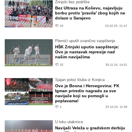
Zrinjski bez podrške
Bez Ultrasa na Koševu, najavljuju
borbu protiv 'pravila' zbog kojih ne
dolaze u Sarajevo
20
23.02.25. 21:47
Plemići uputili zvanično saopštenje
HŠK Zrinjski uputio saopštenje:
Ovo je nastavak represije nad
našim navijačima
32
30.11.24. 14:01
Sjajan potez kluba iz Konjica
Ovo je Bosna i Hercegovina: FK
Igman priredio nagradu za sve
navijače koji su pomogli u
poplavama!
2
25.10.24. 11:56
U toku utakmice
Navijači Veleža u gradskom derbiju