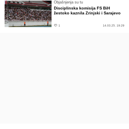
Objašnjenja su tu
Disciplinska komisija FS BiH
žestoko kaznila Zrinjski i Sarajevo
1
14.03.25. 19:29