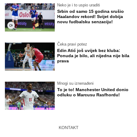
Neko je i to uspio uraditi
Srbin od samo 15 godina srušio
Haalandov rekord! Svijet dobija
novu fudbalsku senzaciju!
Čeka pravi potez
Edin Atić još uvijek bez kluba:
Ponuda je bilo, ali nijedna nije bila
prava
Mnogi su iznenađeni
To je to! Manchester United donio
odluku o Marcusu Rasfhordu!
KONTAKT