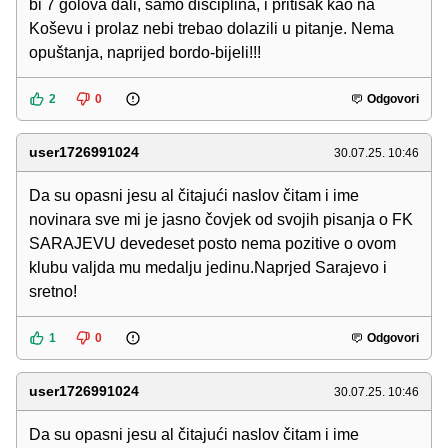
bi 7 golova dali, samo disciplina, i pritisak kao na
Koševu i prolaz nebi trebao dolazili u pitanje. Nema
opuštanja, naprijed bordo-bijeli!!!
2
0
Odgovori
user1726991024
30.07.25. 10:46
Da su opasni jesu al čitajući naslov čitam i ime
novinara sve mi je jasno čovjek od svojih pisanja o FK
SARAJEVU devedeset posto nema pozitive o ovom
klubu valjda mu medalju jedinu.Naprjed Sarajevo i
sretno!
1
0
Odgovori
user1726991024
30.07.25. 10:46
Da su opasni jesu al čitajući naslov čitam i ime