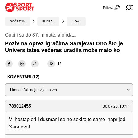
Prijava
Otvori profi
Ot
POČETNA
FUDBAL
LIGA I
Gubili su do 87. minute, a onda...
Poziv na oprez igračima Sarajeva! Ono što je
Universitatea večeras uradila može malo ko
12
KOMENTARI (12)
Sortiraj
789012455
30.07.25. 10:47
Vi hostapleri i dusmani se ne sekirajte samo ,naprijed
Sarajevo!