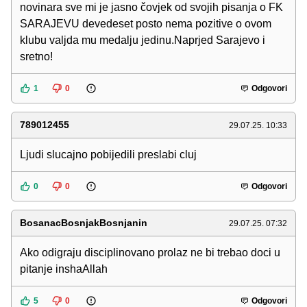
novinara sve mi je jasno čovjek od svojih pisanja o FK
SARAJEVU devedeset posto nema pozitive o ovom
klubu valjda mu medalju jedinu.Naprjed Sarajevo i
sretno!
1
0
Odgovori
789012455
29.07.25. 10:33
Ljudi slucajno pobijedili preslabi cluj
0
0
Odgovori
BosanacBosnjakBosnjanin
29.07.25. 07:32
Ako odigraju disciplinovano prolaz ne bi trebao doci u
pitanje inshaAllah
5
0
Odgovori