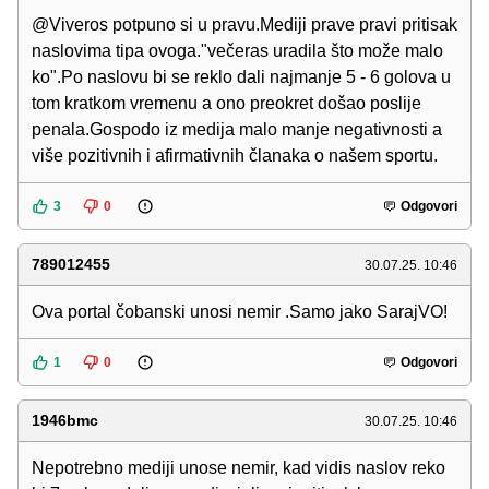
@Viveros potpuno si u pravu.Mediji prave pravi pritisak
naslovima tipa ovoga."večeras uradila što može malo
ko".Po naslovu bi se reklo dali najmanje 5 - 6 golova u
tom kratkom vremenu a ono preokret došao poslije
penala.Gospodo iz medija malo manje negativnosti a
više pozitivnih i afirmativnih članaka o našem sportu.
3
0
Odgovori
789012455
30.07.25. 10:46
Ova portal čobanski unosi nemir .Samo jako SarajVO!
1
0
Odgovori
1946bmc
30.07.25. 10:46
Nepotrebno mediji unose nemir, kad vidis naslov reko