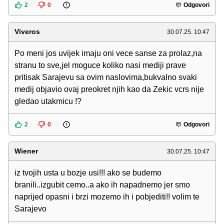
2
0
Odgovori
Viveros
30.07.25. 10:47
Po meni jos uvijek imaju oni vece sanse za prolaz,na
stranu to sve,jel moguce koliko nasi mediji prave
pritisak Sarajevu sa ovim naslovima,bukvalno svaki
medij objavio ovaj preokret njih kao da Zekic vcrs nije
gledao utakmicu !?
2
0
Odgovori
Wiener
30.07.25. 10:47
iz tvojih usta u bozje usi!!! ako se budemo
branili..izgubit cemo..a ako ih napadnemo jer smo
naprijed opasni i brzi mozemo ih i pobjediti!! volim te
Sarajevo