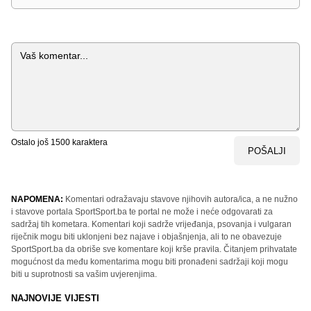
Komentar
Ostalo još
1500
karaktera
POŠALJI
NAPOMENA:
Komentari odražavaju stavove njihovih autora/ica, a ne nužno
i stavove portala SportSport.ba te portal ne može i neće odgovarati za
sadržaj tih kometara. Komentari koji sadrže vrijeđanja, psovanja i vulgaran
riječnik mogu biti uklonjeni bez najave i objašnjenja, ali to ne obavezuje
SportSport.ba da obriše sve komentare koji krše pravila. Čitanjem prihvatate
mogućnost da među komentarima mogu biti pronađeni sadržaji koji mogu
biti u suprotnosti sa vašim uvjerenjima.
NAJNOVIJE VIJESTI