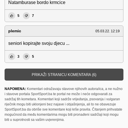
Natamburase bordo krmcice
5
7
plemic
05.03.22. 12:19
seniori kopirajte svoju djecu ...
3
5
PRIKAŽI STRANICU KOMENTARA (6)
NAPOMENA:
Komentari odražavaju stavove njihovih autora/ica, a ne nužno
i stavove portala SportSport.ba te portal ne može i neće odgovarati za
sadržaj tih kometara. Komentari koji sadrže vrijeđanja, psovanja i vulgaran
riječnik mogu biti uklonjeni bez najave i objašnjenja, ali to ne obavezuje
SportSport.ba da obriše sve komentare koji krše pravila. Čitanjem prihvatate
mogućnost da među komentarima mogu biti pronađeni sadržaji koji mogu
biti u suprotnosti sa vašim uvjerenjima.