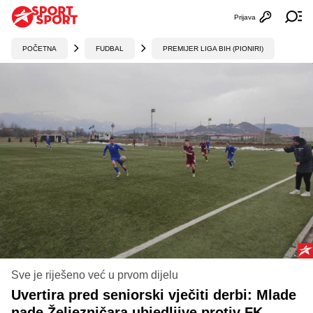
Prijava
Otvori profi
Ot
POČETNA
FUDBAL
PREMIJER LIGA BIH (PIONIRI)
Sve je riješeno već u prvom dijelu
Uvertira pred seniorski vječiti derbi: Mlade
nade Željezničara ubjedljive protiv FK