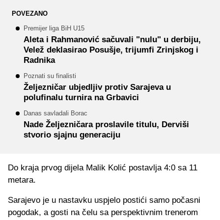
POVEZANO
Premijer liga BiH U15
Aleta i Rahmanović sačuvali "nulu" u derbiju,
Velež deklasirao Posušje, trijumfi Zrinjskog i
Radnika
Poznati su finalisti
Željezničar ubjedljiv protiv Sarajeva u
polufinalu turnira na Grbavici
Danas savladali Borac
Nade Željezničara proslavile titulu, Derviši
stvorio sjajnu generaciju
Do kraja prvog dijela Malik Kolić postavlja 4:0 sa 11
metara.
Sarajevo je u nastavku uspjelo postići samo počasni
pogodak, a gosti na čelu sa perspektivnim trenerom