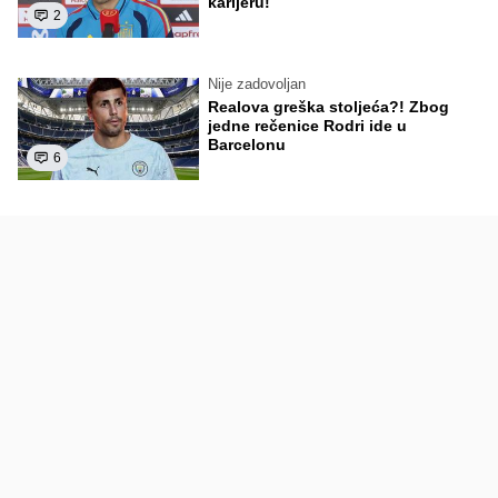
karijeru!
2
Nije zadovoljan
Realova greška stoljeća?! Zbog
jedne rečenice Rodri ide u
Barcelonu
6