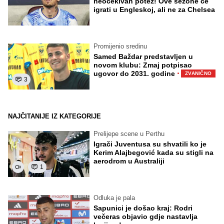
neočekivan potez! Ove sezone će
igrati u Engleskoj, ali ne za Chelsea
Promijenio sredinu
Samed Baždar predstavljen u
novom klubu: Zmaj potpisao
·
ugovor do 2031. godine
ZVANIČNO
3
NAJČITANIJE IZ KATEGORIJE
Prelijepe scene u Perthu
Igrači Juventusa su shvatili ko je
Kerim Alajbegović kada su stigli na
aerodrom u Australiji
1
Odluka je pala
Sapunici je došao kraj: Rodri
večeras objavio gdje nastavlja