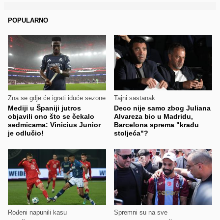
POPULARNO
Zna se gdje će igrati iduće sezone
Tajni sastanak
Mediji u Španiji jutros
Deco nije samo zbog Juliana
objavili ono što se čekalo
Alvareza bio u Madridu,
sedmicama: Vinicius Junior
Barcelona sprema "krađu
je odlučio!
stoljeća"?
Rođeni napunili kasu
Spremni su na sve