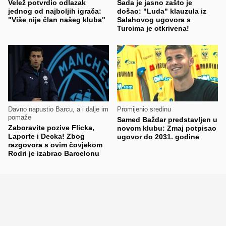
Velež potvrdio odlazak
Sada je jasno zašto je
jednog od najboljih igrača:
došao: "Luda" klauzula iz
"Više nije član našeg kluba"
Salahovog ugovora s
Turcima je otkrivena!
Davno napustio Barcu, a i dalje im
Promijenio sredinu
pomaže
Samed Baždar predstavljen u
Zaboravite pozive Flicka,
novom klubu: Zmaj potpisao
Laporte i Decka! Zbog
ugovor do 2031. godine
razgovora s ovim čovjekom
Rodri je izabrao Barcelonu