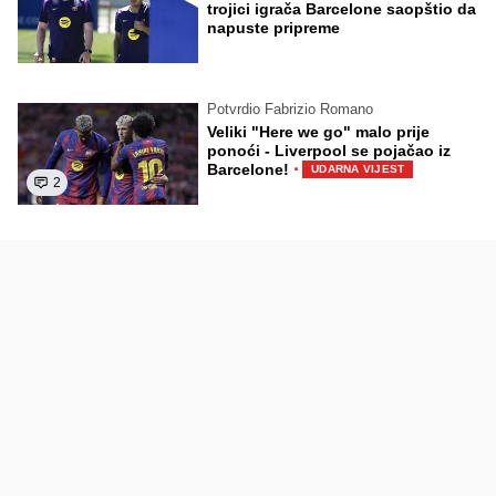
trojici igrača Barcelone saopštio da
napuste pripreme
Potvrdio Fabrizio Romano
Veliki "Here we go" malo prije
ponoći - Liverpool se pojačao iz
·
Barcelone!
UDARNA VIJEST
2