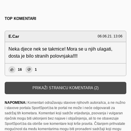
TOP KOMENTARI
E.Car
06.06.21. 13:06
Neka djece nek se takmice! Mora se u njih ulagati,
dosta je bilo stranih polovnjaka!!!!
16
1
PRIKAŽI STRANICU KOMENTARA (2)
NAPOMENA:
Komentari odražavaju stavove njihovih autora/ica, a ne nužno
i stavove portala SportSport.ba te portal ne može i neće odgovarati za
sadržaj tih kometara. Komentari koji sadrže vrijeđanja, psovanja i vulgaran
riječnik mogu biti uklonjeni bez najave i objašnjenja, ali to ne obavezuje
SportSport.ba da obriše sve komentare koji krše pravila. Čitanjem prihvatate
mogućnost da među komentarima mogu biti pronađeni sadržaji koji mogu