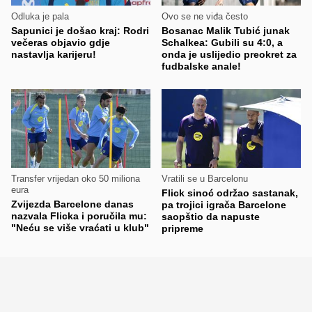
Odluka je pala
Ovo se ne viđa često
Sapunici je došao kraj: Rodri
Bosanac Malik Tubić junak
večeras objavio gdje
Schalkea: Gubili su 4:0, a
nastavlja karijeru!
onda je uslijedio preokret za
fudbalske anale!
Transfer vrijedan oko 50 miliona
Vratili se u Barcelonu
eura
Flick sinoć održao sastanak,
Zvijezda Barcelone danas
pa trojici igrača Barcelone
nazvala Flicka i poručila mu:
saopštio da napuste
"Neću se više vraćati u klub"
pripreme