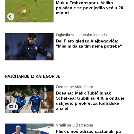
Muk u Trabzonsporu: Veliko
pojačanje se povrijedilo već u 20.
minuti
Oglasila se i klupska legenda
Del Piero gledao Alajbegovića:
"Mislim da za tim nema potrebe"
NAJČITANIJE IZ KATEGORIJE
Ovo se ne viđa često
Bosanac Malik Tubić junak
Schalkea: Gubili su 4:0, a onda je
uslijedio preokret za fudbalske
1
anale!
Vratili se u Barcelonu
Flick sinoć održao sastanak, pa