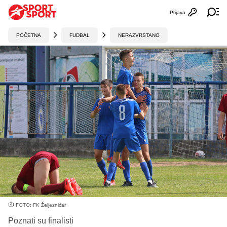
Prijava
Otvori profi
Ot
POČETNA
FUDBAL
NERAZVRSTANO
FOTO: FK Željezničar
Poznati su finalisti