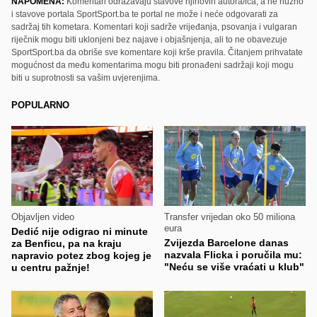
NAPOMENA:
Komentari odražavaju stavove njihovih autora/ica, a ne nužno
i stavove portala SportSport.ba te portal ne može i neće odgovarati za
sadržaj tih kometara. Komentari koji sadrže vrijeđanja, psovanja i vulgaran
riječnik mogu biti uklonjeni bez najave i objašnjenja, ali to ne obavezuje
SportSport.ba da obriše sve komentare koji krše pravila. Čitanjem prihvatate
mogućnost da među komentarima mogu biti pronađeni sadržaji koji mogu
biti u suprotnosti sa vašim uvjerenjima.
POPULARNO
Objavljen video
Transfer vrijedan oko 50 miliona
eura
Dedić nije odigrao ni minute
Zvijezda Barcelone danas
za Benficu, pa na kraju
nazvala Flicka i poručila mu:
napravio potez zbog kojeg je
"Neću se više vraćati u klub"
u centru pažnje!