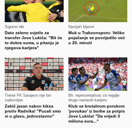
Sigurno ide
Navijači bijesni
Dato zeleno svjetlo za
Muk u Trabzonsporu: Veliko
transfer Jove Lukića: "Bit će
pojačanje se povrijedilo već
to dobra suma, u pitanju je
u 20. minuti
njegova karijera"
Trener FK Sarajevo nije bio
Bh. reprezentativac će negdje
zadovoljan
drugo nastaviti karijeru
Zekić jasan nakon kiksa
Klub se brutalnom porukom
protiv Radnika! "Pucali smo
'povukao' iz borbe za potpis
si u glavu, jednostavno"
Jove Lukića! "Da vrijedi 3
miliona eura..."