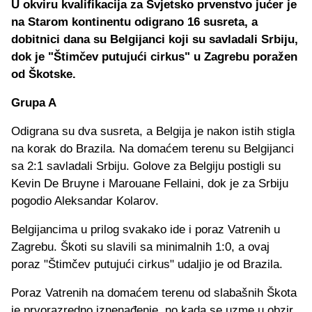
U okviru kvalifikacija za Svjetsko prvenstvo jućer je
na Starom kontinentu odigrano 16 susreta, a
dobitnici dana su Belgijanci koji su savladali Srbiju,
dok je "Štimčev putujući cirkus" u Zagrebu poražen
od Škotske.
Grupa A
Odigrana su dva susreta, a Belgija je nakon istih stigla
na korak do Brazila. Na domaćem terenu su Belgijanci
sa 2:1 savladali Srbiju. Golove za Belgiju postigli su
Kevin De Bruyne i Marouane Fellaini, dok je za Srbiju
pogodio Aleksandar Kolarov.
Belgijancima u prilog svakako ide i poraz Vatrenih u
Zagrebu. Škoti su slavili sa minimalnih 1:0, a ovaj
poraz "Štimčev putujući cirkus" udaljio je od Brazila.
Poraz Vatrenih na domaćem terenu od slabašnih Škota
je prvorazredno iznenađenje, no kada se uzme u obzir