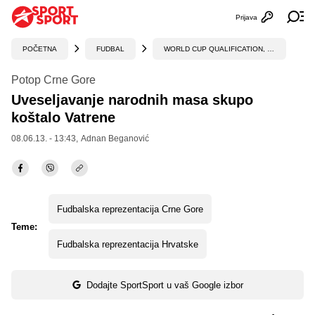
Prijava
Otvori profi
Ot
POČETNA
FUDBAL
WORLD CUP QUALIFICATION, UEFA
Potop Crne Gore
Uveseljavanje narodnih masa skupo
koštalo Vatrene
08.06.13. - 13:43,
Adnan Beganović
Fudbalska reprezentacija Crne Gore
Teme:
Fudbalska reprezentacija Hrvatske
Dodajte SportSport u vaš Google izbor