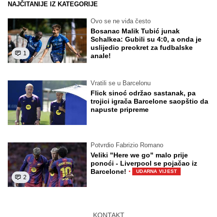
NAJČITANIJE IZ KATEGORIJE
Ovo se ne viđa često
Bosanac Malik Tubić junak
Schalkea: Gubili su 4:0, a onda je
uslijedio preokret za fudbalske
1
anale!
Vratili se u Barcelonu
Flick sinoć održao sastanak, pa
trojici igrača Barcelone saopštio da
napuste pripreme
Potvrdio Fabrizio Romano
Veliki "Here we go" malo prije
ponoći - Liverpool se pojačao iz
·
Barcelone!
UDARNA VIJEST
2
KONTAKT