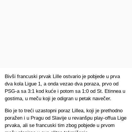
Bivši francuski prvak Lille ostvario je pobjede u prva
dva kola Ligue 1, a onda vezao dva poraza, prvo od
PSG-a sa 3:1 kod kuće i potom sa 1:0 od St. Etinnea u
gostima, u meču koji je odigran u petak navečer.
Bio je to treći uzastopni poraz Lillea, koji je prethodno
poražen i u Pragu od Slavije u revanšpu play-offua Lige
prvaka, ali se francuski tim zbog pobjede u prvom