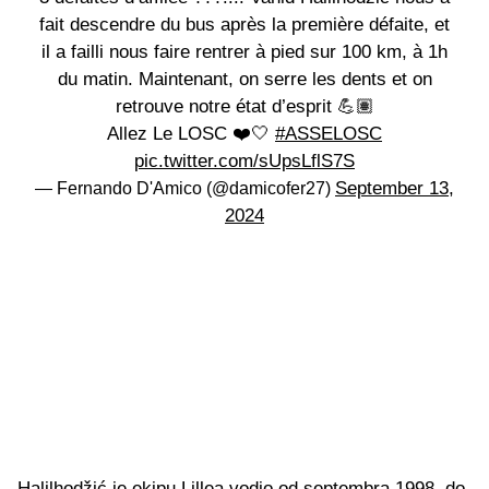
fait descendre du bus après la première défaite, et
il a failli nous faire rentrer à pied sur 100 km, à 1h
du matin. Maintenant, on serre les dents et on
retrouve notre état d’esprit 💪🏽
Allez Le LOSC ❤️🤍
#ASSELOSC
pic.twitter.com/sUpsLflS7S
September 13,
— Fernando D'Amico (@damicofer27)
2024
Halilhodžić je ekipu Lillea vodio od septembra 1998. do