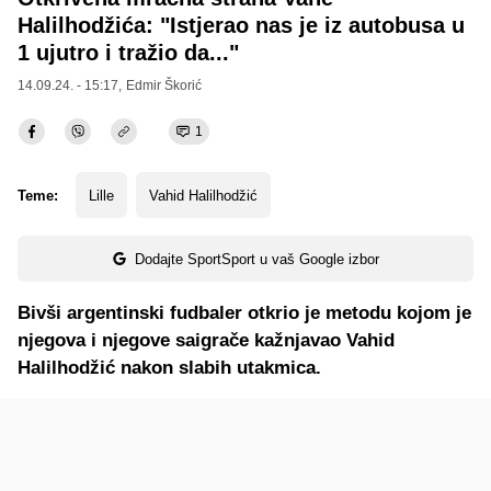
Halilhodžića: "Istjerao nas je iz autobusa u
1 ujutro i tražio da..."
14.09.24. - 15:17,
Edmir Škorić
1
Teme:
Lille
Vahid Halilhodžić
Dodajte SportSport u vaš Google izbor
Bivši argentinski fudbaler otkrio je metodu kojom je
njegova i njegove saigrače kažnjavao Vahid
Halilhodžić nakon slabih utakmica.