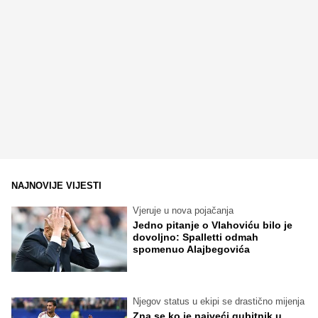
NAJNOVIJE VIJESTI
Vjeruje u nova pojačanja
Jedno pitanje o Vlahoviću bilo je
dovoljno: Spalletti odmah
spomenuo Alajbegovića
Njegov status u ekipi se drastično mijenja
Zna se ko je najveći gubitnik u