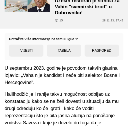
Džekin restoran je sitnica za
Vahin "svemirski brod" u
Dubrovniku!
15
28.11.23. 17:42
Potražite više informacija na temu Ligue 1:
VIJESTI
TABELA
RASPORED
U septembru 2023. godine je povodom takvih glasina
izjavio: „Vaha nije kandidat i neće biti selektor Bosne i
Hercegovine".
Halilhodžić je i ranije takvu mogućnost odbijao uz
konstataciju kako se ne želi dovesti u situaciju da mu
drugi određuju ko će igrati i kako će voditi
reprezentaciju što je bila jasna aluzija na ponašanje
vodstva Saveza i koje je dovelo do toga da je