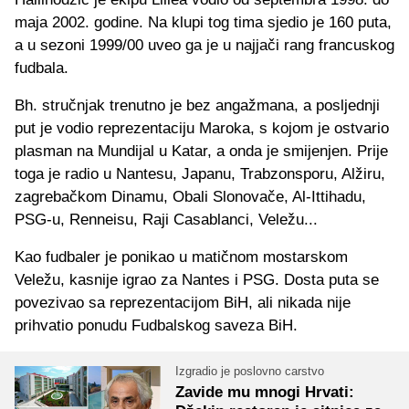
maja 2002. godine. Na klupi tog tima sjedio je 160 puta,
a u sezoni 1999/00 uveo ga je u najjači rang francuskog
fudbala.
Bh. stručnjak trenutno je bez angažmana, a posljednji
put je vodio reprezentaciju Maroka, s kojom je ostvario
plasman na Mundijal u Katar, a onda je smijenjen. Prije
toga je radio u Nantesu, Japanu, Trabzonsporu, Alžiru,
zagrebačkom Dinamu, Obali Slonovače, Al-Ittihadu,
PSG-u, Renneisu, Raji Casablanci, Veležu...
Kao fudbaler je ponikao u matičnom mostarskom
Veležu, kasnije igrao za Nantes i PSG. Dosta puta se
povezivao sa reprezentacijom BiH, ali nikada nije
prihvatio ponudu Fudbalskog saveza BiH.
Izgradio je poslovno carstvo
Zavide mu mnogi Hrvati: