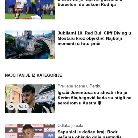
Barceloni dolaskom Rodrija
Jubilarni 10. Red Bull Cliff Diving u
Mostaru kroz objektiv: Najbolji
momenti u foto-priči
NAJČITANIJE IZ KATEGORIJE
Prelijepe scene u Perthu
Igrači Juventusa su shvatili ko je
Kerim Alajbegović kada su stigli na
aerodrom u Australiji
1
Odluka je pala
Sapunici je došao kraj: Rodri
večeras objavio gdje nastavlja