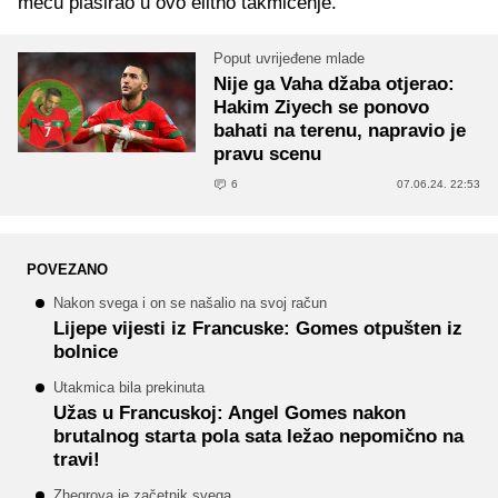
meču plasirao u ovo elitno takmičenje.
Poput uvrijeđene mlade
Nije ga Vaha džaba otjerao:
Hakim Ziyech se ponovo
bahati na terenu, napravio je
pravu scenu
6
07.06.24. 22:53
POVEZANO
Nakon svega i on se našalio na svoj račun
Lijepe vijesti iz Francuske: Gomes otpušten iz
bolnice
Utakmica bila prekinuta
Užas u Francuskoj: Angel Gomes nakon
brutalnog starta pola sata ležao nepomično na
travi!
Zhegrova je začetnik svega