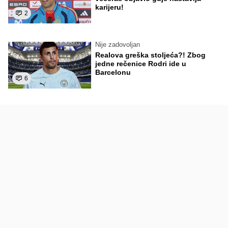
karijeru!
2
Nije zadovoljan
Realova greška stoljeća?! Zbog
jedne rečenice Rodri ide u
Barcelonu
6