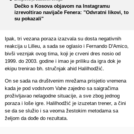
Dečko s Kosova objavom na Instagramu
izrevoltirao navijače Fenera: "Odvratni likovi, to
su pokazali"
Ipak, tri vezana poraza izazvala su dosta negativnih
reakcija u Lilleu, a sada se oglasio i Fernando D'Amico,
bivši veznjak ovog tima, koji je crveni dres nosio od
1999. do 2003. godine i imao je priliku da igra dok je
ekipu trenirao bh. stručnjak ahid Halilhodžić.
On se sada na društvenim mrežama prisjetio vremena
kada je pod vodstvom Vahe zajedno sa saigračima
proživljavao nelagodne situacije, a sve zbog jednog
poraza i loše igre. Halilhodžić je izuzetan trener, a čini
se da se služio i sa veoma žestokim metodama sa
željom da dođe do rezultata.