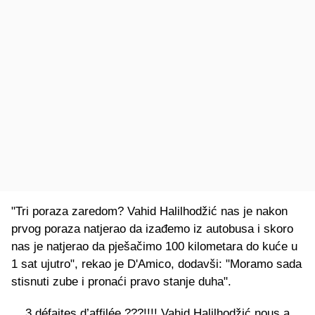
"Tri poraza zaredom? Vahid Halilhodžić nas je nakon
prvog poraza natjerao da izađemo iz autobusa i skoro
nas je natjerao da pješačimo 100 kilometara do kuće u
1 sat ujutro", rekao je D'Amico, dodavši: "Moramo sada
stisnuti zube i pronaći pravo stanje duha".
3 défaites d’affilée ???!!!! Vahid Halilhodžić nous a