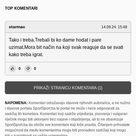
TOP KOMENTARI
starmac
14.09.24. 15:48
Tako i treba.Trebali bi ko dame hodat i pare
uzimat.Mora bit način na koji svak reaguje da se svati
kako treba igrat.
0
0
PRIKAŽI STRANICU KOMENTARA (1)
NAPOMENA:
Komentari odražavaju stavove njihovih autora/ica, a ne nužno
i stavove portala SportSport.ba te portal ne može i neće odgovarati za
sadržaj tih kometara. Komentari koji sadrže vrijeđanja, psovanja i vulgaran
riječnik mogu biti uklonjeni bez najave i objašnjenja, ali to ne obavezuje
SportSport.ba da obriše sve komentare koji krše pravila. Čitanjem prihvatate
mogućnost da među komentarima mogu biti pronađeni sadržaji koji mogu
biti u suprotnosti sa vašim uvjerenjima.