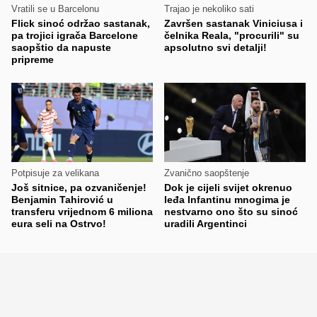
Vratili se u Barcelonu
Trajao je nekoliko sati
Flick sinoć održao sastanak,
Završen sastanak Viniciusa i
pa trojici igrača Barcelone
čelnika Reala, "procurili" su
saopštio da napuste
apsolutno svi detalji!
pripreme
Potpisuje za velikana
Zvanično saopštenje
Još sitnice, pa ozvaničenje!
Dok je cijeli svijet okrenuo
Benjamin Tahirović u
leđa Infantinu mnogima je
transferu vrijednom 6 miliona
nestvarno ono što su sinoć
eura seli na Ostrvo!
uradili Argentinci