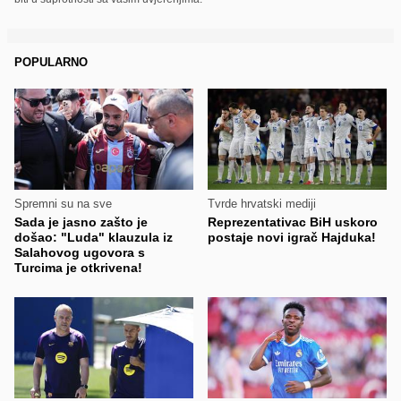
POPULARNO
Spremni su na sve
Tvrde hrvatski mediji
Sada je jasno zašto je
Reprezentativac BiH uskoro
došao: "Luda" klauzula iz
postaje novi igrač Hajduka!
Salahovog ugovora s
Turcima je otkrivena!