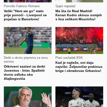
Potvrdio Fabrizio Romano
Sjajni napadač
Veliki "Here we go" malo
Ma šta će Real Madrid!
prije ponoći - Liverpool se
Kenan Kodro skinuo osmjeh
pojačao iz Barcelone!
s lica velikom Mourinhu!
Derbi u okviru priprema za novu
Plavi savladali BSK
sezonu
Kad je najteže, oni daju
Otkriveni sastavi za derbi
najviše: Željezničar prekinuo
Juventus - Inter, Spalletti
brige i obradovao Grbavicu!
donio odluku oko
Alajbegovića