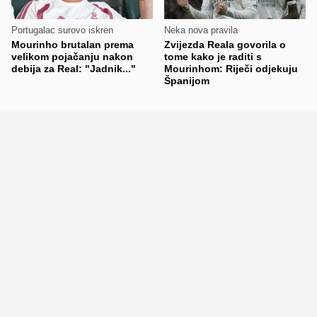
Portugalac surovo iskren
Neka nova pravila
Mourinho brutalan prema
Zvijezda Reala govorila o
velikom pojačanju nakon
tome kako je raditi s
debija za Real: "Jadnik..."
Mourinhom: Riječi odjekuju
Španijom