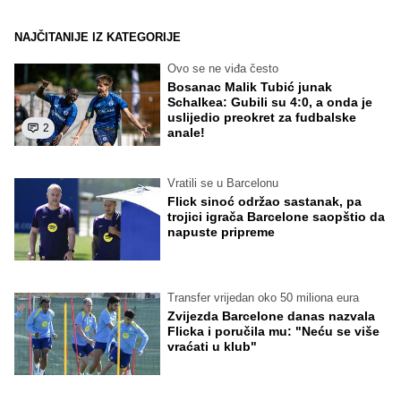
NAJČITANIJE IZ KATEGORIJE
Ovo se ne viđa često
Bosanac Malik Tubić junak
Schalkea: Gubili su 4:0, a onda je
uslijedio preokret za fudbalske
2
anale!
Vratili se u Barcelonu
Flick sinoć održao sastanak, pa
trojici igrača Barcelone saopštio da
napuste pripreme
Transfer vrijedan oko 50 miliona eura
Zvijezda Barcelone danas nazvala
Flicka i poručila mu: "Neću se više
vraćati u klub"