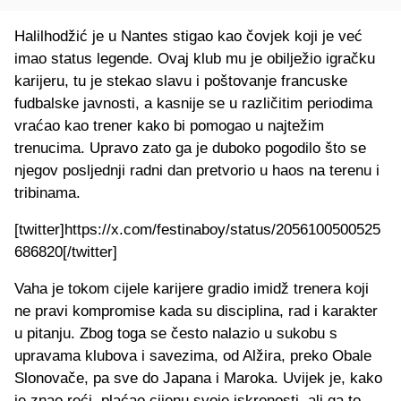
Halilhodžić je u Nantes stigao kao čovjek koji je već
imao status legende. Ovaj klub mu je obilježio igračku
karijeru, tu je stekao slavu i poštovanje francuske
fudbalske javnosti, a kasnije se u različitim periodima
vraćao kao trener kako bi pomogao u najtežim
trenucima. Upravo zato ga je duboko pogodilo što se
njegov posljednji radni dan pretvorio u haos na terenu i
tribinama.
[twitter]https://x.com/festinaboy/status/2056100500525
686820[/twitter]
Vaha je tokom cijele karijere gradio imidž trenera koji
ne pravi kompromise kada su disciplina, rad i karakter
u pitanju. Zbog toga se često nalazio u sukobu s
upravama klubova i savezima, od Alžira, preko Obale
Slonovače, pa sve do Japana i Maroka. Uvijek je, kako
je znao reći, plaćao cijenu svoje iskrenosti, ali ga to