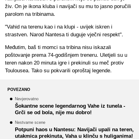
živ. On je ikona kluba i navijači su mu to jasno poručili
parolom na tribinama.
"Vahid na terenu kao i na klupi - uvijek iskren i
strastven. Narod Nantesa ti duguje vječni respekt".
Međutim, baš ti momci sa tribina nisu iskazali
poštovanje prema 74-godišnjem treneru. Uletjeli su u
teren nakon 20 minuta igre i prekinuli su meč protiv
Toulousea. Tako su pokvarili oproštaj legende.
POVEZANO
Nevjerovatno
Šokantne scene legendarnog Vahe iz tunela -
Grči se od bola, nije mu dobro!
Nestvarne scene
Potpuni haos u Nantesu: Navijači upali na teren,
utakmica prekinuta, Vaha u klinču s huliganima!