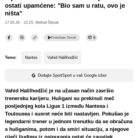
ostati upamćene: "Bio sam u ratu, ovo je
ništa"
17.05.26. - 22:25,
Midhat Šljivak
8
Poslušajte
članak
Teme:
Nantes
Vahid Halilhodžić
Dodajte SportSport u vaš Google izbor
Vahid Halilhodžić je na užasan način završio
trenersku karijeru. Huligani su prekinuli meč
posljednjeg kola Ligue 1 između Nantesa i
Toulousea i susret neće biti nastavljen. Pokušao je
legendarni trener u jednom trenutku da se obračuna
s huliganima, potom i da smiri situaciju, a njegove
riječi ljudima iz osiguranja ostat će zauvijek