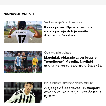
NAJNOVIJE VIJESTI
Velika navijačica Juventusa
Kakav prizor! Njena stražnjica
ukrala pažnju dok je nosila
Alajbegovićev dres
Ovo mu nije trebalo
Marciniak objasnio zbog čega je
"pomilovao" Messija: Navijači i
struka ne mogu da vjeruju šta priča
Bh. fudbaler iskoristio dobro minute
Alajbegović debitovao, Tuttosport
otvorio veliko pitanje: "Šta će biti s
njim?"