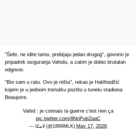
"Šefe, ne idite tamo, prebijaju jedan drugog", govorio je
pripadnik osiguranja Vahidu, a zatim je dobio brutalan
odgovor.
"Bio sam u ratu. Ovo je ništa", rekao je Halilhodžić
kojem je u jednom trenutku pozlilo u tunelu stadiona
Beaujoire.
Vahid : je connais la guerre c'est rien ça
pic.twitter.com/8NnPubZqaC
May 17, 2026
— لامكا (@1899MLK)