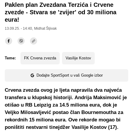
Paklen plan Zvezdana Terzića i Crvene
zvezde - Stvara se 'zvijer' od 30 miliona
eura!
13.09.25. - 14:40,
Midhat Šljivak
Teme:
FK Crvena zvezda
Vasilije Kostov
Dodajte SportSport u vaš Google izbor
Crvena zvezda ovog je ljeta napravila dva najveća
transfera u klupskoj historiji. Andrija Maksimović je
otišao u RB Leipzig za 14.5 miliona eura, dok je
Veljko Milosavljević postao član Bournemoutha za
rekordnih 15 miliona eura. Ove rekorde mogao bi
poništiti nestvarni tinejdžer Vasilije Kostov (17).