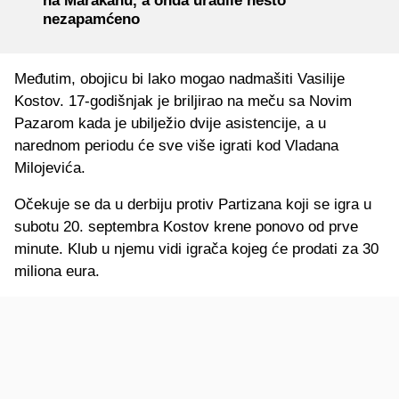
na Marakanu, a onda uradile nešto
nezapamćeno
Međutim, obojicu bi lako mogao nadmašiti Vasilije
Kostov. 17-godišnjak je briljirao na meču sa Novim
Pazarom kada je ubilježio dvije asistencije, a u
narednom periodu će sve više igrati kod Vladana
Milojevića.
Očekuje se da u derbiju protiv Partizana koji se igra u
subotu 20. septembra Kostov krene ponovo od prve
minute. Klub u njemu vidi igrača kojeg će prodati za 30
miliona eura.