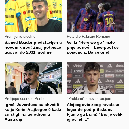
Promijenio sredinu
Potvrdio Fabrizio Romano
Samed Baždar predstavljen u
Veliki "Here we go" malo
novom klubu: Zmaj potpisao
prije ponoći - Liverpool se
ugovor do 2031. godine
pojačao iz Barcelone!
Prelijepe scene u Perthu
"Problemi" s novim brojem
Igrači Juventusa su shvatili
Alajbegović zbog hrvatske
ko je Kerim Alajbegović kada
legende pod pritiskom,
su stigli na aerodrom u
Pjanić ga brani: "Bio je veliki
Australiji
igrač, ali..."