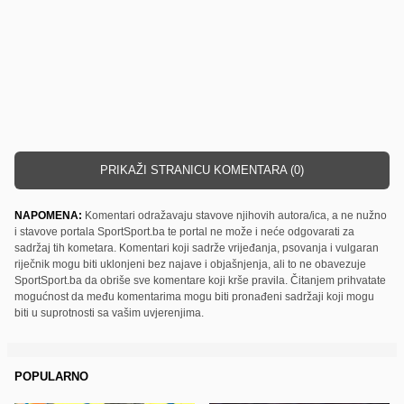
PRIKAŽI STRANICU KOMENTARA (0)
NAPOMENA:
Komentari odražavaju stavove njihovih autora/ica, a ne nužno
i stavove portala SportSport.ba te portal ne može i neće odgovarati za
sadržaj tih kometara. Komentari koji sadrže vrijeđanja, psovanja i vulgaran
riječnik mogu biti uklonjeni bez najave i objašnjenja, ali to ne obavezuje
SportSport.ba da obriše sve komentare koji krše pravila. Čitanjem prihvatate
mogućnost da među komentarima mogu biti pronađeni sadržaji koji mogu
biti u suprotnosti sa vašim uvjerenjima.
POPULARNO