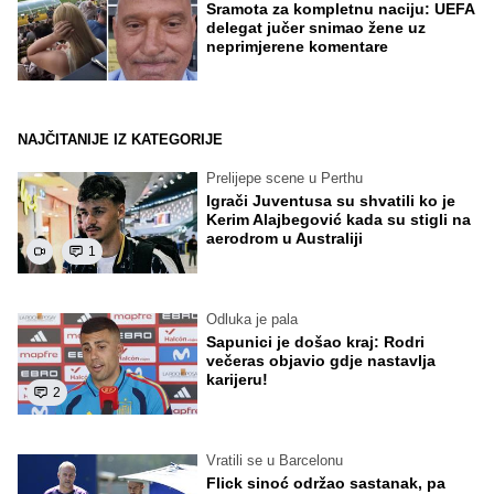
Sramota za kompletnu naciju: UEFA
delegat jučer snimao žene uz
neprimjerene komentare
NAJČITANIJE IZ KATEGORIJE
Prelijepe scene u Perthu
Igrači Juventusa su shvatili ko je
Kerim Alajbegović kada su stigli na
aerodrom u Australiji
1
Odluka je pala
Sapunici je došao kraj: Rodri
večeras objavio gdje nastavlja
karijeru!
2
Vratili se u Barcelonu
Flick sinoć održao sastanak, pa