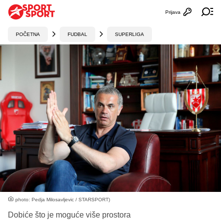
Prijava
Otvori profi
Ot
POČETNA
FUDBAL
SUPERLIGA
photo: Pedja Milosavljevic / STARSPORT)
Dobiće što je moguće više prostora