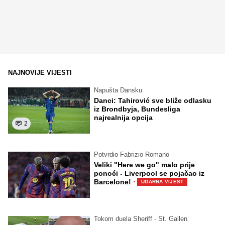
NAJNOVIJE VIJESTI
Napušta Dansku
Danci: Tahirović sve bliže odlasku
iz Brondbyja, Bundesliga
najrealnija opcija
2
Potvrdio Fabrizio Romano
Veliki "Here we go" malo prije
ponoći - Liverpool se pojačao iz
·
Barcelone!
UDARNA VIJEST
Tokom duela Sheriff - St. Gallen