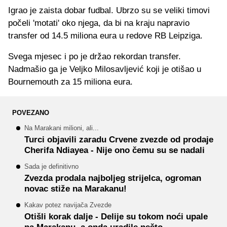
Igrao je zaista dobar fudbal. Ubrzo su se veliki timovi
počeli 'motati' oko njega, da bi na kraju napravio
transfer od 14.5 miliona eura u redove RB Leipziga.
Svega mjesec i po je držao rekordan transfer.
Nadmašio ga je Veljko Milosavljević koji je otišao u
Bournemouth za 15 miliona eura.
POVEZANO
Na Marakani milioni, ali...
Turci objavili zaradu Crvene zvezde od prodaje
Cherifa Ndiayea - Nije ono čemu su se nadali
Sada je definitivno
Zvezda prodala najboljeg strijelca, ogroman
novac stiže na Marakanu!
Kakav potez navijača Zvezde
Otišli korak dalje - Delije su tokom noći upale