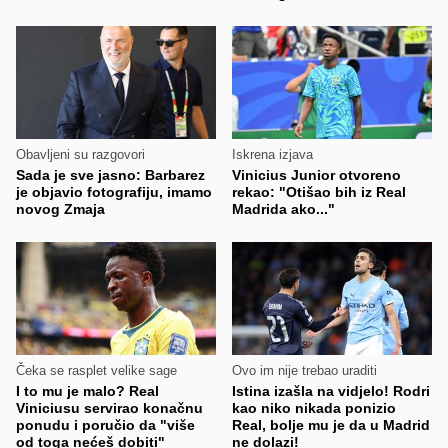
Obavljeni su razgovori
Iskrena izjava
Sada je sve jasno: Barbarez
Vinicius Junior otvoreno
je objavio fotografiju, imamo
rekao: "Otišao bih iz Real
novog Zmaja
Madrida ako..."
Čeka se rasplet velike sage
Ovo im nije trebao uraditi
I to mu je malo? Real
Istina izašla na vidjelo! Rodri
Viniciusu servirao konačnu
kao niko nikada ponizio
ponudu i poručio da "više
Real, bolje mu je da u Madrid
od toga nećeš dobiti"
ne dolazi!