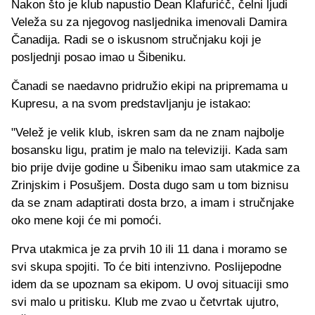
Nakon što je klub napustio Dean Klafurićč, čelni ljudi
Veleža su za njegovog nasljednika imenovali Damira
Čanadija. Radi se o iskusnom stručnjaku koji je
posljednji posao imao u Šibeniku.
Čanadi se naedavno pridružio ekipi na pripremama u
Kupresu, a na svom predstavljanju je istakao:
"Velež je velik klub, iskren sam da ne znam najbolje
bosansku ligu, pratim je malo na televiziji. Kada sam
bio prije dvije godine u Šibeniku imao sam utakmice za
Zrinjskim i Posušjem. Dosta dugo sam u tom biznisu
da se znam adaptirati dosta brzo, a imam i stručnjake
oko mene koji će mi pomoći.
Prva utakmica je za prvih 10 ili 11 dana i moramo se
svi skupa spojiti. To će biti intenzivno. Poslijepodne
idem da se upoznam sa ekipom. U ovoj situaciji smo
svi malo u pritisku. Klub me zvao u četvrtak ujutro,