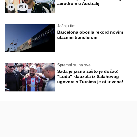
aerodrom u Australiji
1
Jačaju tim
Barcelona oborila rekord novim
ulaznim transferom
Spremni su na sve
Sada je jasno zašto je došao:
"Luda" klauzula iz Salahovog
ugovora s Turcima je otkrivena!