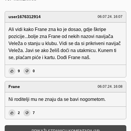
user1676312914
06.07.24. 16:07
Ali vidi kako Frane zna ko je dosao, gdje škripe
pozicije...bolje zna Frane od nekih nazovi navijača
Veleža o stanju u klubu. Vidi se da si prikriveni navijač
Veleža. Javi se ako želiš doći na utakmicu. Kunem ti
se, plaćam piće i kartu. Dođi Frane naš.
9
0
Frane
06.07.24. 16:08
Ni roditelji mu ne znaju da se bavi nogometom.
2
7