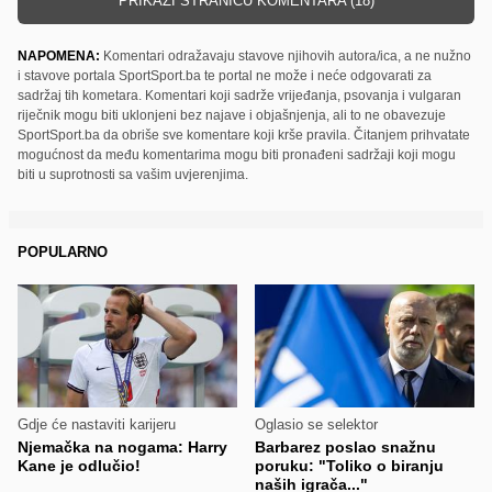
PRIKAŽI STRANICU KOMENTARA (18)
NAPOMENA:
Komentari odražavaju stavove njihovih autora/ica, a ne nužno
i stavove portala SportSport.ba te portal ne može i neće odgovarati za
sadržaj tih kometara. Komentari koji sadrže vrijeđanja, psovanja i vulgaran
riječnik mogu biti uklonjeni bez najave i objašnjenja, ali to ne obavezuje
SportSport.ba da obriše sve komentare koji krše pravila. Čitanjem prihvatate
mogućnost da među komentarima mogu biti pronađeni sadržaji koji mogu
biti u suprotnosti sa vašim uvjerenjima.
POPULARNO
Gdje će nastaviti karijeru
Oglasio se selektor
Njemačka na nogama: Harry
Barbarez poslao snažnu
Kane je odlučio!
poruku: "Toliko o biranju
naših igrača..."