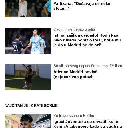
Partizana: "Dešavaju se neke
stvari..."
Ovo im nije trebao uraditi
Istina izašla na vidjelo! Rodri kao
niko nikada ponizio Real, bolje mu
je da u Madrid ne dolazi!
Stavili su svog napadača na transfer listu
Atletico Madrid povlači
(ne)očekivan potez!
NAJČITANIJE IZ KATEGORIJE
Prelijepe scene u Perthu
Igrači Juventusa su shvatili ko je
Kerim Alajbegović kada su stigli na