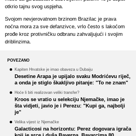
otkrio tajnu svog uspjeha.
Svojom nevjerovatnom brzinom Brazilac je prava
noćna mora za sve defanzivce, vrlo često s lakoćom
prođe kroz protivničku odbranu zahvaljujući i svojim
driblinzima.
POVEZANO
Kapiten Hrvatske je imao obaveza u Dubaiju
Desetine Arapa je upijalo svaku Modrićevu riječ,
a onda je stiglo škakljivo pitanje: "To ne znam"
Hoće li biti realizovan veliki transfer?
Kroos se vratio u selekciju Njemačke, imao je
šta vidjeti, javio je i Perezu: "Kupi ga, najbolji
je"
Velika vijest iz Njemačke
Galacticosi na horizontu: Perez dogovara igrača
koji je srce i duša Bayerna, Bavarcima 80