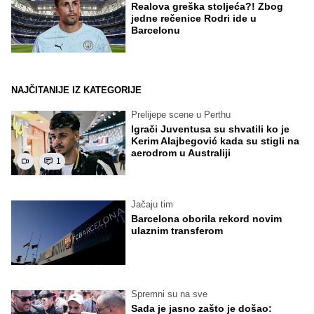
Realova greška stoljeća?! Zbog
jedne rečenice Rodri ide u
Barcelonu
NAJČITANIJE IZ KATEGORIJE
Prelijepe scene u Perthu
Igrači Juventusa su shvatili ko je
Kerim Alajbegović kada su stigli na
aerodrom u Australiji
1
Jačaju tim
Barcelona oborila rekord novim
ulaznim transferom
Spremni su na sve
Sada je jasno zašto je došao: