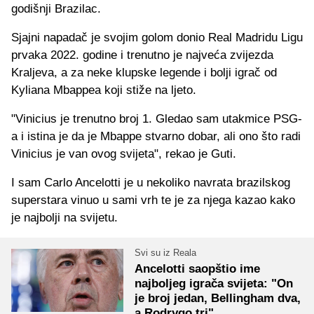
godišnji Brazilac.
Sjajni napadač je svojim golom donio Real Madridu Ligu
prvaka 2022. godine i trenutno je najveća zvijezda
Kraljeva, a za neke klupske legende i bolji igrač od
Kyliana Mbappea koji stiže na ljeto.
"Vinicius je trenutno broj 1. Gledao sam utakmice PSG-
a i istina je da je Mbappe stvarno dobar, ali ono što radi
Vinicius je van ovog svijeta", rekao je Guti.
I sam Carlo Ancelotti je u nekoliko navrata brazilskog
superstara vinuo u sami vrh te je za njega kazao kako
je najbolji na svijetu.
Svi su iz Reala
Ancelotti saopštio ime
najboljeg igrača svijeta: "On
je broj jedan, Bellingham dva,
a Rodrygo tri"