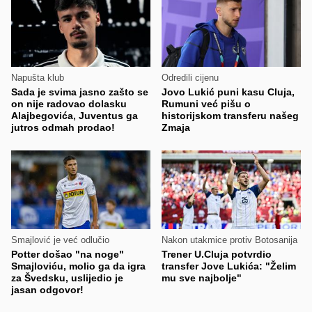
Napušta klub
Odredili cijenu
Sada je svima jasno zašto se
Jovo Lukić puni kasu Cluja,
on nije radovao dolasku
Rumuni već pišu o
Alajbegovića, Juventus ga
historijskom transferu našeg
jutros odmah prodao!
Zmaja
Smajlović je već odlučio
Nakon utakmice protiv Botosanija
Potter došao "na noge"
Trener U.Cluja potvrdio
Smajloviću, molio ga da igra
transfer Jove Lukića: "Želim
za Švedsku, uslijedio je
mu sve najbolje"
jasan odgovor!