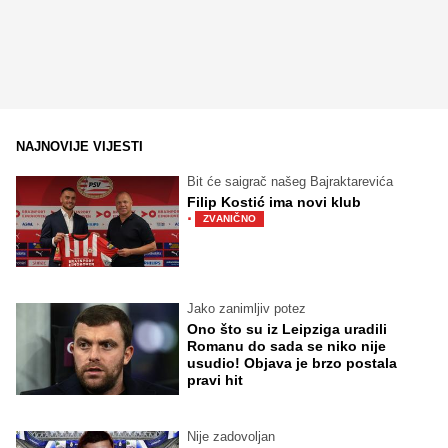
NAJNOVIJE VIJESTI
Bit će saigrač našeg Bajraktarevića
Filip Kostić ima novi klub
·
ZVANIČNO
Jako zanimljiv potez
Ono što su iz Leipziga uradili
Romanu do sada se niko nije
usudio! Objava je brzo postala
pravi hit
Nije zadovoljan