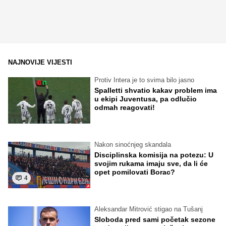
NAJNOVIJE VIJESTI
Protiv Intera je to svima bilo jasno
Spalletti shvatio kakav problem ima
u ekipi Juventusa, pa odlučio
odmah reagovati!
Nakon sinoćnjeg skandala
Disciplinska komisija na potezu: U
svojim rukama imaju sve, da li će
opet pomilovati Borac?
4
Aleksandar Mitrović stigao na Tušanj
Sloboda pred sami početak sezone