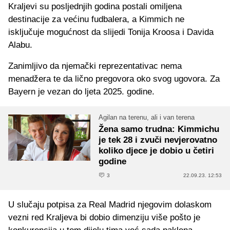
Kraljevi su posljednjih godina postali omiljena
destinacije za većinu fudbalera, a Kimmich ne
isključuje mogućnost da slijedi Tonija Kroosa i Davida
Alabu.
Zanimljivo da njemački reprezentativac nema
menadžera te da lično pregovora oko svog ugovora. Za
Bayern je vezan do ljeta 2025. godine.
Agilan na terenu, ali i van terena
Žena samo trudna: Kimmichu
je tek 28 i zvuči nevjerovatno
koliko djece je dobio u četiri
godine
3
22.09.23. 12:53
U slučaju potpisa za Real Madrid njegovim dolaskom
vezni red Kraljeva bi dobio dimenziju više pošto je