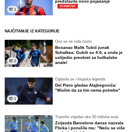
predstavila novo pojačanje
·
ZVANIČNO
1
NAJČITANIJE IZ KATEGORIJE
Ovo se ne viđa često
Bosanac Malik Tubić junak
Schalkea: Gubili su 4:0, a onda je
uslijedio preokret za fudbalske
2
anale!
Oglasila se i klupska legenda
Del Piero gledao Alajbegovića:
"Mislim da za tim nema potrebe"
1
Transfer vrijedan oko 50 miliona eura
Zvijezda Barcelone danas nazvala
Flicka i poručila mu: "Neću se više