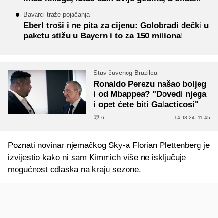
Bavarci traže pojačanja
Eberl troši i ne pita za cijenu: Golobradi dečki u
paketu stižu u Bayern i to za 150 miliona!
Stav čuvenog Brazilca
Ronaldo Perezu našao boljeg
i od Mbappea? "Dovedi njega
i opet ćete biti Galacticosi"
6
14.03.24. 11:45
Poznati novinar njemačkog Sky-a Florian Plettenberg je
izvijestio kako ni sam Kimmich više ne isključuje
mogućnost odlaska na kraju sezone.