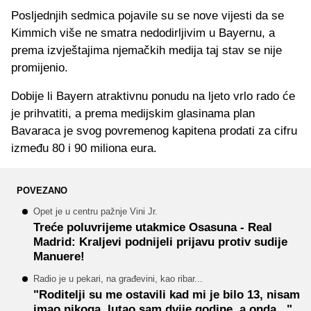
Posljednjih sedmica pojavile su se nove vijesti da se
Kimmich više ne smatra nedodirljivim u Bayernu, a
prema izvještajima njemačkih medija taj stav se nije
promijenio.
Dobije li Bayern atraktivnu ponudu na ljeto vrlo rado će
je prihvatiti, a prema medijskim glasinama plan
Bavaraca je svog povremenog kapitena prodati za cifru
između 80 i 90 miliona eura.
POVEZANO
Opet je u centru pažnje Vini Jr.
Treće poluvrijeme utakmice Osasuna - Real
Madrid: Kraljevi podnijeli prijavu protiv sudije
Manuere!
Radio je u pekari, na građevini, kao ribar...
"Roditelji su me ostavili kad mi je bilo 13, nisam
imao nikoga, lutao sam dvije godine, a onda..."