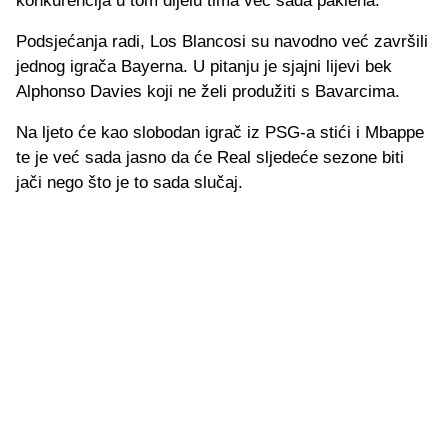
konkurencija u tom dijelu tima već sada paklena.
Podsjećanja radi, Los Blancosi su navodno već završili
jednog igrača Bayerna. U pitanju je sjajni lijevi bek
Alphonso Davies koji ne želi produžiti s Bavarcima.
Na ljeto će kao slobodan igrač iz PSG-a stići i Mbappe
te je već sada jasno da će Real sljedeće sezone biti
jači nego što je to sada slučaj.