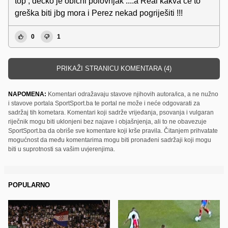
top , dečko je obični polovnjak ....a Real kakva će to
greška biti jbg mora i Perez nekad pogriješiti !!!
0
1
PRIKAŽI STRANICU KOMENTARA (4)
NAPOMENA:
Komentari odražavaju stavove njihovih autora/ica, a ne nužno
i stavove portala SportSport.ba te portal ne može i neće odgovarati za
sadržaj tih kometara. Komentari koji sadrže vrijeđanja, psovanja i vulgaran
riječnik mogu biti uklonjeni bez najave i objašnjenja, ali to ne obavezuje
SportSport.ba da obriše sve komentare koji krše pravila. Čitanjem prihvatate
mogućnost da među komentarima mogu biti pronađeni sadržaji koji mogu
biti u suprotnosti sa vašim uvjerenjima.
POPULARNO