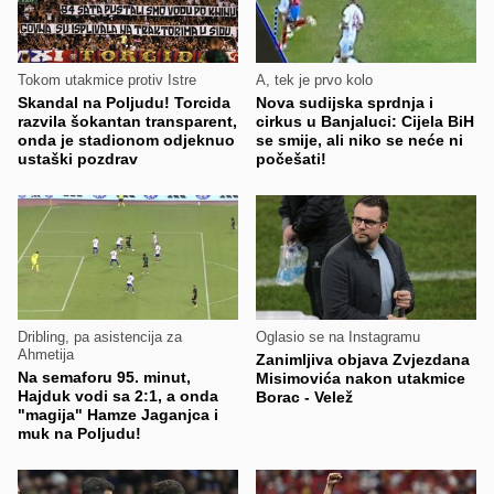
Tokom utakmice protiv Istre
A, tek je prvo kolo
Skandal na Poljudu! Torcida
Nova sudijska sprdnja i
razvila šokantan transparent,
cirkus u Banjaluci: Cijela BiH
onda je stadionom odjeknuo
se smije, ali niko se neće ni
ustaški pozdrav
počešati!
Dribling, pa asistencija za
Oglasio se na Instagramu
Ahmetija
Zanimljiva objava Zvjezdana
Na semaforu 95. minut,
Misimovića nakon utakmice
Hajduk vodi sa 2:1, a onda
Borac - Velež
"magija" Hamze Jaganjca i
muk na Poljudu!