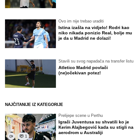
Ovo im nije trebao uraditi
Istina izašla na vidjelo! Rodri kao
niko nikada ponizio Real, bolje mu
je da u Madrid ne dolazi!
Stavili su svog napadača na transfer listu
Atletico Madrid povlači
(ne)očekivan potez!
NAJČITANIJE IZ KATEGORIJE
Prelijepe scene u Perthu
Igrači Juventusa su shvatili ko je
Kerim Alajbegović kada su stigli na
aerodrom u Australiji
1