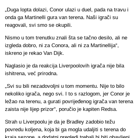
„Duga lopta dolazi, Conor ulazi u duel, pada na travu i
onda ga Martinelli gura van terena. Naši igrači su
reagovali, svi smo se okupili.
Nismo u tom trenutku znali šta se tačno desilo, ali ne
izgleda dobro, ni za Conora, ali ni za Martinellija“,
iskreno je rekao Van Dijk.
Naglasio je da reakcija Liverpoolovih igrača nije bila
ishitrena, već prirodna.
„Svi su bili nezadovoljni u tom momentu. Nije to bilo
nekoliko igrača, nego svi. I to s razlogom, jer Conor je
ležao na terenu, a gurati povrijeđenog igrača van terena
zaista nije lijep prizor“, poručio je kapiten Redsa.
Strah u Liverpoolu je da je Bradley zadobio težu
povredu koljena, koja bi ga mogla udaljiti s terena do
kraja sezone, a dodatni pregledi trebali bi biti obavljeni