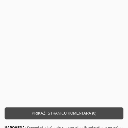
PRIKAŽI STRANICU KOMENTARA (0)
NAPOMENA:
Komentari odražavaju stavove njihovih autora/ica, a ne nužno