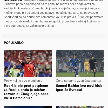
i stavove portala SportSport.ba te portal ne može i neće odgovarati za
sadržaj tih kometara. Komentari koji sadrže vrijeđanja, psovanja i vulgaran
riječnik mogu biti uklonjeni bez najave i objašnjenja, ali to ne obavezuje
SportSport.ba da obriše sve komentare koji krše pravila. Čitanjem prihvatate
mogućnost da među komentarima mogu biti pronađeni sadržaji koji mogu
biti u suprotnosti sa vašim uvjerenjima.
POPULARNO
Poziv koji je sve promijenio
Čeka se samo zvanična potvrda
Rodri je bio pred potpisom
Samed Baždar ima novi klub,
za Real, a onda je telefon
igrat će Evropu!
zazvonio: Zbog njega sada
ide u Barcelonu?