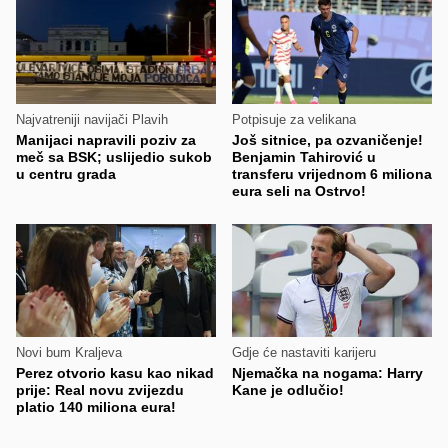
Najvatreniji navijači Plavih
Potpisuje za velikana
Manijaci napravili poziv za
Još sitnice, pa ozvaničenje!
meč sa BSK; uslijedio sukob
Benjamin Tahirović u
u centru grada
transferu vrijednom 6 miliona
eura seli na Ostrvo!
Novi bum Kraljeva
Gdje će nastaviti karijeru
Perez otvorio kasu kao nikad
Njemačka na nogama: Harry
prije: Real novu zvijezdu
Kane je odlučio!
platio 140 miliona eura!