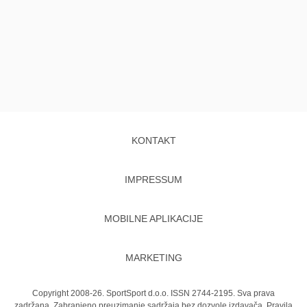
KONTAKT
IMPRESSUM
MOBILNE APLIKACIJE
MARKETING
Copyright 2008-26. SportSport d.o.o. ISSN 2744-2195. Sva prava
zadržana. Zabranjeno preuzimanje sadržaja bez dozvole izdavača.
Pravila