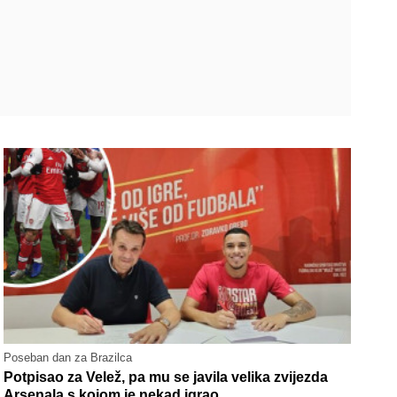
Poseban dan za Brazilca
Potpisao za Velež, pa mu se javila velika zvijezda
Arsenala s kojom je nekad igrao