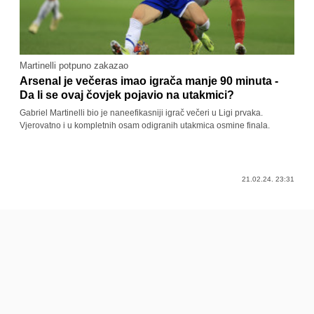
Martinelli potpuno zakazao
Arsenal je večeras imao igrača manje 90 minuta -
Da li se ovaj čovjek pojavio na utakmici?
Gabriel Martinelli bio je naneefikasniji igrač večeri u Ligi prvaka.
Vjerovatno i u kompletnih osam odigranih utakmica osmine finala.
21.02.24. 23:31