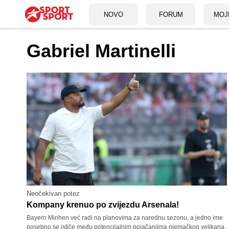
NOVO
FORUM
MOJ
Gabriel Martinelli
Neočekivan potez
Kompany krenuo po zvijezdu Arsenala!
Bayern Minhen već radi na planovima za narednu sezonu, a jedno ime
posebno se ističe među potencijalnim pojačanjima njemačkog velikana.