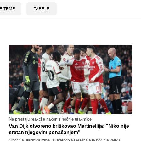
E TEME
TABELE
Ne prestaju reakcije nakon sinoćnje utakmice
Van Dijk otvoreno kritikovao Martinellija: "Niko nije
sretan njegovim ponašanjem"
Sinoćnja utakmica između Liverpoola i Arsenala je podigla veliku