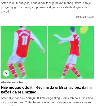
Aston Ville. U sudijskoj nadoknadi, tačnije nakon njenog isteka, pao je
posljednji gol na meču, a o potezima strijelca i asistenta dugo će se
pričati.
18.02.23. 15:50
Atraktivan potez
Nije mogao odoliti: Reci mi da si Brazilac bez da mi
kažeš da si Brazilac
Arsenal je danas u derbiju 20. kola engleskog Premiershipa s 0:2 slavio
na gostovanju kod Tottenhama, a o jednom detalju s te utakmice će se