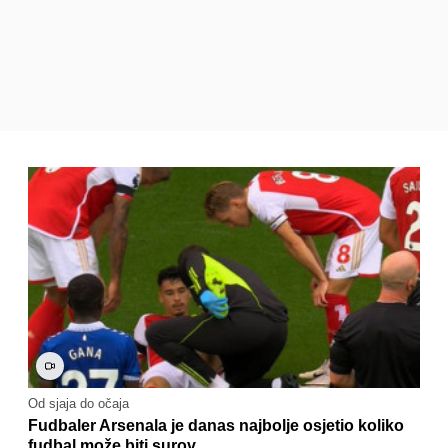
Od sjaja do očaja
Fudbaler Arsenala je danas najbolje osjetio koliko
fudbal može biti surov