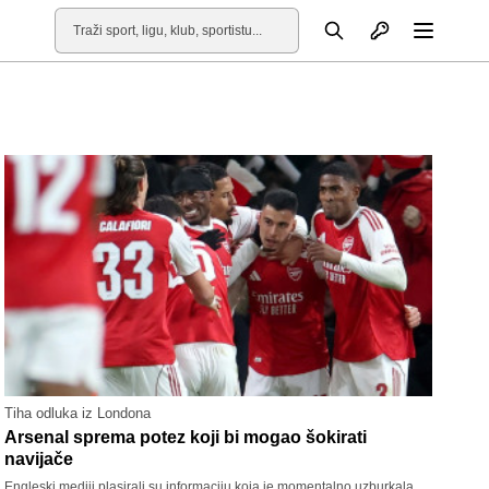
Otvori profil
Pretraga
Otvori
Tiha odluka iz Londona
Arsenal sprema potez koji bi mogao šokirati
navijače
Engleski mediji plasirali su informaciju koja je momentalno uzburkala