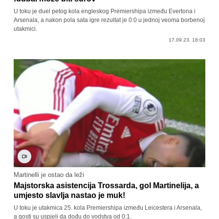
U toku je duel petog kola engleskog Premiershipa između Evertona i
Arsenala, a nakon pola sata igre rezultat je 0:0 u jednoj veoma borbenoj
utakmici.
17.09.23. 18:03
Martinelli je ostao da leži
Majstorska asistencija Trossarda, gol Martinelija, a
umjesto slavlja nastao je muk!
U toku je utakmica 25. kola Premiershipa između Leicestera i Arsenala,
a gosti su uspjeli da dođu do vodstva od 0:1.