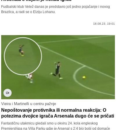
Fudbalski klub Velež danas je predstavio još jedno pojačanje i novog
Brazilca, a radi se o Elziju Lohanu.
18.08.23. 19:01
Vieira i Martinelli u centru pažnje
Nepoštovanje protivnika ili normalna reakcija: O
potezima dvojice igrača Arsenala dugo će se pričati
Fantastičnu utakmicu gledali smo u okviru 24. kola engleskog
Premiershipa na Villa Parku gdje je Arsenal s 2:4 bio bolji od domaće