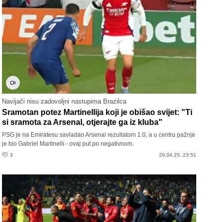
Navijači nisu zadovoljni nastupima Brazilca
Sramotan potez Martinellija koji je obišao svijet: "Ti
si sramota za Arsenal, otjerajte ga iz kluba"
PSG je na Emiratesu savladao Arsenal rezultatom 1:0, a u centru pažnje
je bio Gabriel Martinelli - ovaj put po negativnom.
3
29.04.25. 23:51