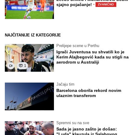
·
sjajno pojačanje!
ZVANIČNO
NAJČITANIJE IZ KATEGORIJE
Prelijepe scene u Perthu
Igrači Juventusa su shvatili ko je
Kerim Alajbegović kada su stigli na
aerodrom u Australiji
1
Jačaju tim
Barcelona oborila rekord novim
ulaznim transferom
Spremni su na sve
Sada je jasno zašto je došao:
"Luda" klauzula iz Salahovog