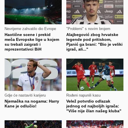
Nevrijeme zahvatilo dio Evrope
"Problemi" s novim brojem
Haotične scene i prekid
Alajbegović zbog hrvatske
meča Evropske lige u kojem
legende pod pritiskom,
su trebali zaigrati i
Pjanić ga brani: "Bio je veliki
reprezentativci BiH
igrač, ali..."
Gdje će nastaviti karijeru
Rođeni napunili kasu
Njemačka na nogama: Harry
Velež potvrdio odlazak
Kane je odlučio!
jednog od najboljih igrača:
"Više nije član našeg kluba"