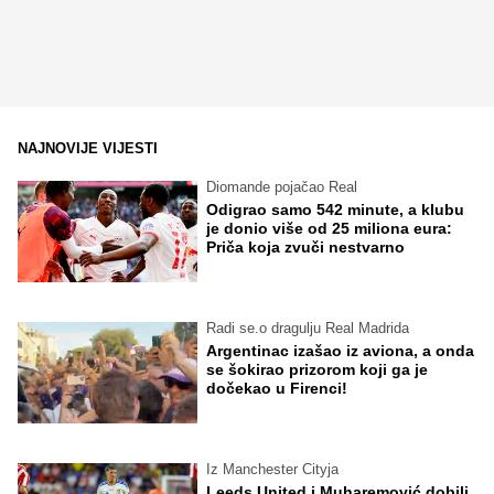
NAJNOVIJE VIJESTI
Diomande pojačao Real
Odigrao samo 542 minute, a klubu
je donio više od 25 miliona eura:
Priča koja zvuči nestvarno
Radi se.o dragulju Real Madrida
Argentinac izašao iz aviona, a onda
se šokirao prizorom koji ga je
dočekao u Firenci!
Iz Manchester Cityja
Leeds United i Muharemović dobili