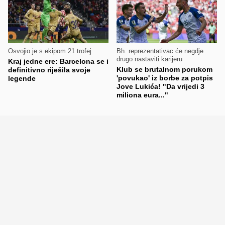
Osvojio je s ekipom 21 trofej
Bh. reprezentativac će negdje
drugo nastaviti karijeru
Kraj jedne ere: Barcelona se i
Klub se brutalnom porukom
definitivno riješila svoje
'povukao' iz borbe za potpis
legende
Jove Lukića! "Da vrijedi 3
miliona eura..."