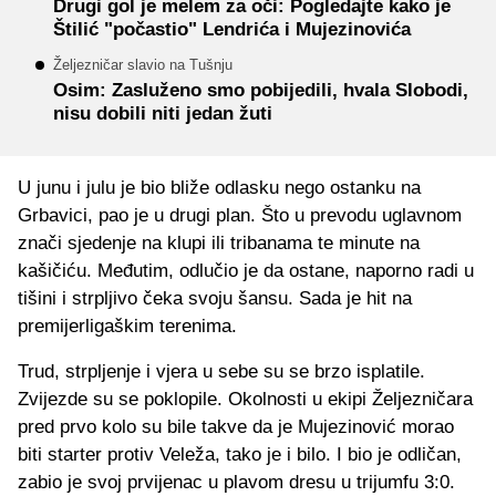
Drugi gol je melem za oči: Pogledajte kako je
Štilić "počastio" Lendrića i Mujezinovića
Željezničar slavio na Tušnju
Osim: Zasluženo smo pobijedili, hvala Slobodi,
nisu dobili niti jedan žuti
U junu i julu je bio bliže odlasku nego ostanku na
Grbavici, pao je u drugi plan. Što u prevodu uglavnom
znači sjedenje na klupi ili tribanama te minute na
kašičiću. Međutim, odlučio je da ostane, naporno radi u
tišini i strpljivo čeka svoju šansu. Sada je hit na
premijerligaškim terenima.
Trud, strpljenje i vjera u sebe su se brzo isplatile.
Zvijezde su se poklopile. Okolnosti u ekipi Željezničara
pred prvo kolo su bile takve da je Mujezinović morao
biti starter protiv Veleža, tako je i bilo. I bio je odličan,
zabio je svoj prvijenac u plavom dresu u trijumfu 3:0.