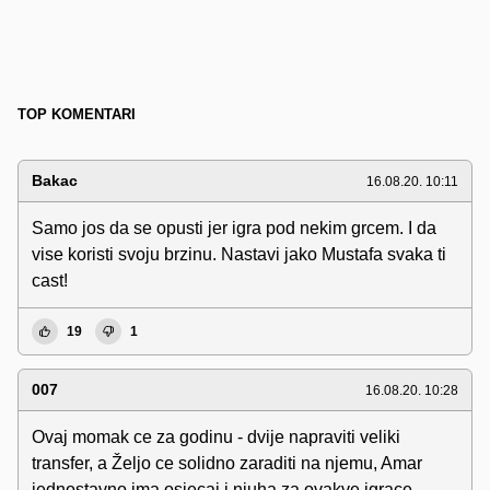
TOP KOMENTARI
Bakac
16.08.20. 10:11
Samo jos da se opusti jer igra pod nekim grcem. I da
vise koristi svoju brzinu. Nastavi jako Mustafa svaka ti
cast!
19
1
007
16.08.20. 10:28
Ovaj momak ce za godinu - dvije napraviti veliki
transfer, a Željo ce solidno zaraditi na njemu, Amar
jednostavno ima osjecaj i njuha za ovakve igrace,