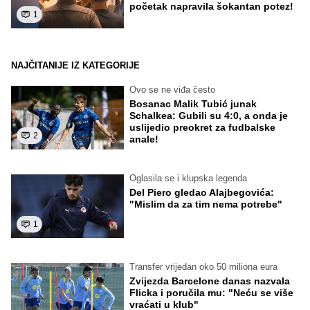
početak napravila šokantan potez!
1
NAJČITANIJE IZ KATEGORIJE
Ovo se ne viđa često
Bosanac Malik Tubić junak
Schalkea: Gubili su 4:0, a onda je
uslijedio preokret za fudbalske
2
anale!
Oglasila se i klupska legenda
Del Piero gledao Alajbegovića:
"Mislim da za tim nema potrebe"
1
Transfer vrijedan oko 50 miliona eura
Zvijezda Barcelone danas nazvala
Flicka i poručila mu: "Neću se više
vraćati u klub"