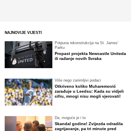
NAJNOVIJE VIJESTI
Potpuna rekonstrukcija na St. James'
Parku
Propast projekta Newcastle Uniteda
ili rađanje novih Svraka
Više nego zanimljivi podaci
Otkriveno koliko Muharemović
zarađuje u Leedsu: Kada su vidjeli
cifru, mnogi nisu mogli vjerovati!
Da, moguće je i to
Skandal godine! Zvijezda odradila
zagrijavanje, pa tri minute pred