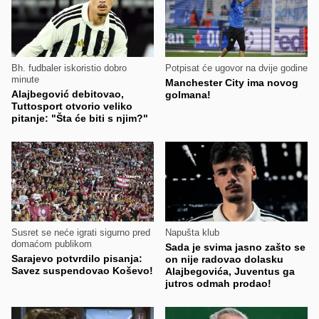
Bh. fudbaler iskoristio dobro
Potpisat će ugovor na dvije godine
minute
Manchester City ima novog
Alajbegović debitovao,
golmana!
Tuttosport otvorio veliko
pitanje: "Šta će biti s njim?"
Susret se neće igrati sigurno pred
Napušta klub
domaćom publikom
Sada je svima jasno zašto se
Sarajevo potvrdilo pisanja:
on nije radovao dolasku
Savez suspendovao Koševo!
Alajbegovića, Juventus ga
jutros odmah prodao!