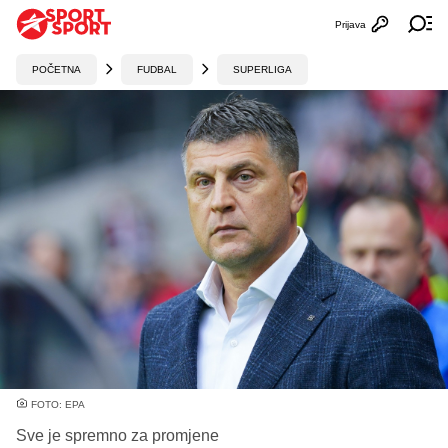
Prijava
Otvori profi
Ot
POČETNA
FUDBAL
SUPERLIGA
FOTO: EPA
Sve je spremno za promjene