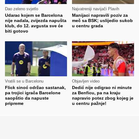
Dao zeleno svjetlo
Najvatreniji navijači Plavih
Udarac kojem se Barcelona
Manijaci napravili poziv za
nije nadala, zvijezda napušta
meč sa BSK; uslijedio sukob
klub, do 12. avgusta sve će
u centru grada
biti gotovo
Vratili se u Barcelonu
Objavljen video
Flick sinoć održao sastanak,
Dedić nije odigrao ni minute
pa trojici igrača Barcelone
za Benficu, pa na kraju
saopštio da napuste
napravio potez zbog kojeg je
pripreme
u centru pažnje!