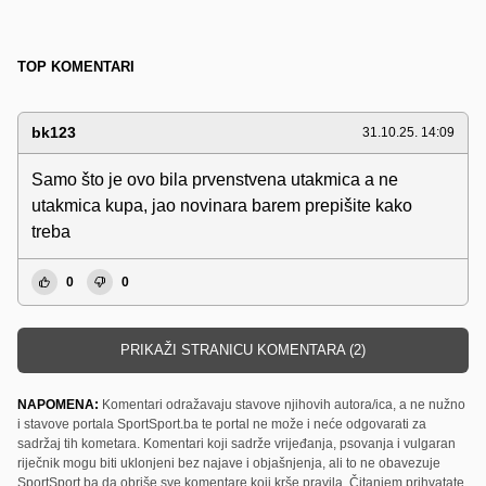
TOP KOMENTARI
bk123
31.10.25. 14:09
Samo što je ovo bila prvenstvena utakmica a ne
utakmica kupa, jao novinara barem prepišite kako
treba
0
0
PRIKAŽI STRANICU KOMENTARA (2)
NAPOMENA:
Komentari odražavaju stavove njihovih autora/ica, a ne nužno
i stavove portala SportSport.ba te portal ne može i neće odgovarati za
sadržaj tih kometara. Komentari koji sadrže vrijeđanja, psovanja i vulgaran
riječnik mogu biti uklonjeni bez najave i objašnjenja, ali to ne obavezuje
SportSport.ba da obriše sve komentare koji krše pravila. Čitanjem prihvatate