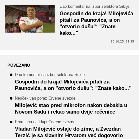
Dao komentar na izbor selektora Srbije
Gospodin do kraja! Milojevića
pitali za Paunovića, a on
"otvorio dušu": "Znate
kako..."
30.10.25. 23:35
POVEZANO
Dao komentar na izbor selektora Srbije
Gospodin do kraja! Milojevića pitali za
Paunovića, a on "otvorio dušu": "Znate kako..."
Neočekivan poraz Crvene zvezde
Milojević stao pred mikrofon nakon debakla u
Novom Sadu i rekao samo dvije rečenice
Promjena na klupi Crvene zvezde
Vladan Milojević ostaje do zime, a Zvezdan
Terzić je sa slavnim Hrvatom već dogovorio