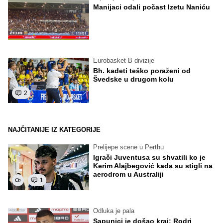
Manijaci odali počast Izetu Naniću
Eurobasket B divizije
Bh. kadeti teško poraženi od
Švedske u drugom kolu
2
NAJČITANIJE IZ KATEGORIJE
Prelijepe scene u Perthu
Igrači Juventusa su shvatili ko je
Kerim Alajbegović kada su stigli na
aerodrom u Australiji
1
Odluka je pala
Sapunici je došao kraj: Rodri