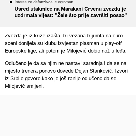
Interes za defanzivca je ogroman
Usred utakmice na Marakani Crvenu zvezdu je
uzdrmala vijest: "Žele što prije završiti posao"
Zvezda je iz krize izašla, tri vezana trijumfa na euro
sceni donijela su klubu izvjestan plasman u play-off
Europske lige, ali potom je Milojević dobio nož u leđa.
Odlučeno je da sa njim ne nastavi saradnja i da se na
mjesto trenera ponovo dovede Dejan Stanković. Izvori
iz Srbije govore kako je još ranije odlučeno da se
Milojević smijeni.