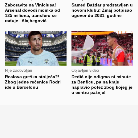
Zaboravite na Viniciusa!
Samed Baždar predstavljen u
Arsenal dovodi momka od
novom klubu: Zmaj potpisao
125 miliona, transferu se
ugovor do 2031. godine
raduje i Alajbegović
Nije zadovoljan
Objavljen video
Realova greška stoljeća?!
Dedić nije odigrao ni minute
Zbog jedne rečenice Rodri
za Benficu, pa na kraju
ide u Barcelonu
napravio potez zbog kojeg je
u centru pažnje!