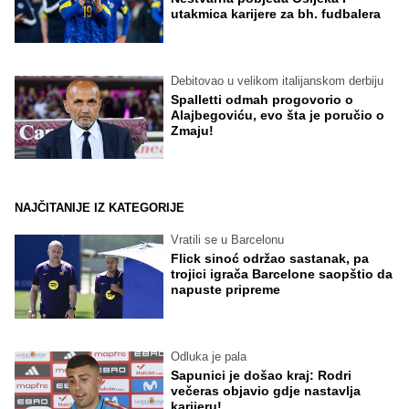
utakmica karijere za bh. fudbalera
Debitovao u velikom italijanskom derbiju
Spalletti odmah progovorio o
Alajbegoviću, evo šta je poručio o
Zmaju!
NAJČITANIJE IZ KATEGORIJE
Vratili se u Barcelonu
Flick sinoć održao sastanak, pa
trojici igrača Barcelone saopštio da
napuste pripreme
Odluka je pala
Sapunici je došao kraj: Rodri
večeras objavio gdje nastavlja
karijeru!