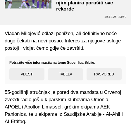
njim planira porušiti sve
rekorde
19.12.25. 23:50
Vladan Milojević odlazi ponižen, ali definitivno neće
dugo čekati na novi posao. Interes za njegove usluge
postoji i vidjet ćemo gdje će završiti.
Potražite više informacija na temu Super liga Srbije:
VIJESTI
TABELA
RASPORED
55-godišnji stručnjak je pored dva mandata u Crvenoj
zvezdi radio još u kiparskim klubovima Omonia,
APOEL i Apollon Limassol, grčkim ekipama AEK i
Panionios, te u ekipama iz Saudijske Arabije - Al-Ahli i
Al-Ettifaq.