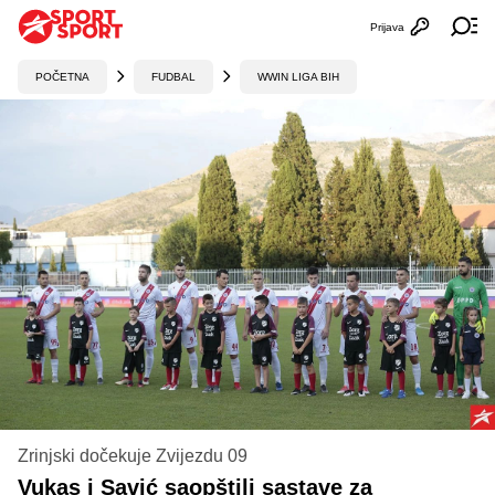
Prijava
Otvori profi
Ot
POČETNA
FUDBAL
WWIN LIGA BIH
Zrinjski dočekuje Zvijezdu 09
Vukas i Savić saopštili sastave za