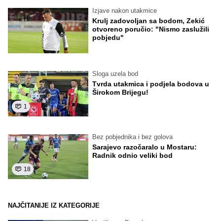
Izjave nakon utakmice
Krulj zadovoljan sa bodom, Zekić
otvoreno poručio: "Nismo zaslužili
pobjedu"
Sloga uzela bod
Tvrda utakmica i podjela bodova u
Širokom Brijegu!
1
Bez pobjednika i bez golova
Sarajevo razočaralo u Mostaru:
Radnik odnio veliki bod
18
NAJČITANIJE IZ KATEGORIJE