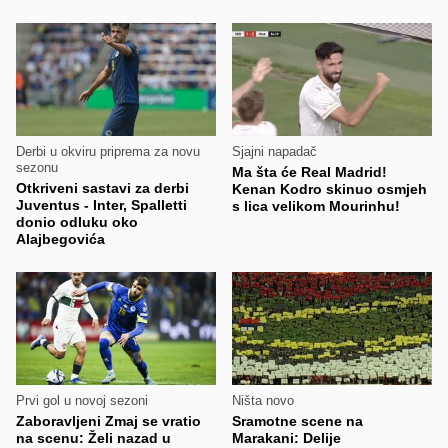
Derbi u okviru priprema za novu
Sjajni napadač
sezonu
Ma šta će Real Madrid!
Otkriveni sastavi za derbi
Kenan Kodro skinuo osmjeh
Juventus - Inter, Spalletti
s lica velikom Mourinhu!
donio odluku oko
Alajbegovića
Prvi gol u novoj sezoni
Ništa novo
Zaboravljeni Zmaj se vratio
Sramotne scene na
na scenu: Želi nazad u
Marakani: Delije