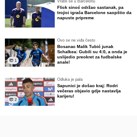
Vratili se u Barcelonu
Flick sinoć održao sastanak, pa
trojici igrača Barcelone saopštio da
napuste pripreme
Ovo se ne viđa često
Bosanac Malik Tubić junak
Schalkea: Gubili su 4:0, a onda je
uslijedio preokret za fudbalske
1
anale!
Odluka je pala
Sapunici je došao kraj: Rodri
večeras objavio gdje nastavlja
karijeru!
2