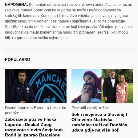
NAPOMENA:
Komentari odražavaju stavove njihovih autora/ica, a ne nužno
i stavove portala SportSport.ba te portal ne može i neće odgovarati za
sadržaj tih kometara. Komentari koji sadrže vrijeđanja, psovanja i vulgaran
riječnik mogu biti uklonjeni bez najave i objašnjenja, ali to ne obavezuje
SportSport.ba da obriše sve komentare koji krše pravila. Čitanjem prihvatate
mogućnost da među komentarima mogu biti pronađeni sadržaji koji mogu
biti u suprotnosti sa vašim uvjerenjima.
POPULARNO
Davno napustio Barcu, a i dalje im
Procurili detalji tužbe
pomaže
Šok i nevjerica u Sloveniji!
Zaboravite pozive Flicka,
Otkriveno šta bivša
Laporte i Decka! Zbog
zaručnica traži od Dončića,
razgovora s ovim čovjekom
udara gdje najviše boli
Rodri je izabrao Barcelonu