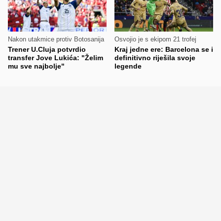
Nakon utakmice protiv Botosanija
Osvojio je s ekipom 21 trofej
Trener U.Cluja potvrdio
Kraj jedne ere: Barcelona se i
transfer Jove Lukića: "Želim
definitivno riješila svoje
mu sve najbolje"
legende