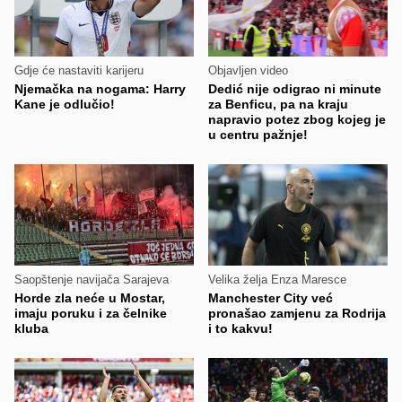
Gdje će nastaviti karijeru
Objavljen video
Njemačka na nogama: Harry
Dedić nije odigrao ni minute
Kane je odlučio!
za Benficu, pa na kraju
napravio potez zbog kojeg je
u centru pažnje!
Saopštenje navijača Sarajeva
Velika želja Enza Maresce
Horde zla neće u Mostar,
Manchester City već
imaju poruku i za čelnike
pronašao zamjenu za Rodrija
kluba
i to kakvu!