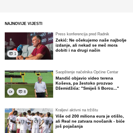
NAJNOVIJE VIJESTI
Press konferencija pred Radnik
Zekić: Ne očekujemo naše najbolje
izdanje, ali nekad se meč mora
dobiti i na drugi način
1
Saopštenje načelnika Općine Centar
Mandić objavio video terena
Koševa, pa žestoko prozvao
Džemidžića: "Smiješ li Borcu..."
8
Kraljevi aktivni na tržištu
Više od 200 miliona eura je otišlo,
ali Real ne zatvara novčanik - biće
još pojačanja