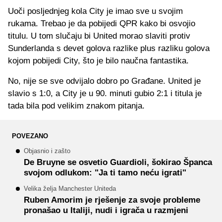
Uoči posljednjeg kola City je imao sve u svojim
rukama. Trebao je da pobijedi QPR kako bi osvojio
titulu. U tom slučaju bi United morao slaviti protiv
Sunderlanda s devet golova razlike plus razliku golova
kojom pobijedi City, što je bilo naučna fantastika.
No, nije se sve odvijalo dobro po Građane. United je
slavio s 1:0, a City je u 90. minuti gubio 2:1 i titula je
tada bila pod velikim znakom pitanja.
POVEZANO
Objasnio i zašto
De Bruyne se osvetio Guardioli, šokirao Španca
svojom odlukom: "Ja ti tamo neću igrati"
Velika želja Manchester Uniteda
Ruben Amorim je rješenje za svoje probleme
pronašao u Italiji, nudi i igrača u razmjeni