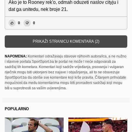
Ako je to Rooney rek'o, odmah oduzeti naslov cityju i
dat ga unitedu, nek broje 21.
0
0
PRIKAŽI STRANICU KOMENTARA (2)
NAPOMENA:
Komentari odražavaju stavove njihovih autora/ica, a ne nužno
i stavove portala SportSport.ba te portal ne može i neće odgovarati za
sadržaj tih kometara. Komentari koji sadrže vrijeđanja, psovanja i vulgaran
riječnik mogu biti uklonjeni bez najave i objašnjenja, ali to ne obavezuje
SportSport.ba da obriše sve komentare koji krše pravila. Čitanjem prihvatate
mogućnost da među komentarima mogu biti pronađeni sadržaji koji mogu
biti u suprotnosti sa vašim uvjerenjima.
POPULARNO