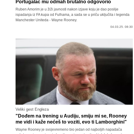
Portugalac mu odmah brutalno odgovorio
Ruben Amorim je u žiži javnosti nakon izjave koju je dao poslije
ispadanja iz FA kupa od Fulhama, a sada se u priču uključila i legenda
Manchester Uniteda - Wayne Rooney.
04.03.25. 08:30
Veliki gest Engleza
"Dođem na trening u Audiju, smiju mi se, Rooney
me vidi i kaže nećeš to voziti, evo ti Lamborghini"
Wayne Rooney je svojevremeno bio jedan od najboljih napadača