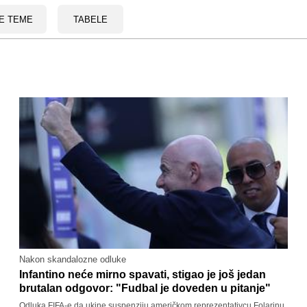
E TEME
TABELE
Nakon skandalozne odluke
Infantino neće mirno spavati, stigao je još jedan
brutalan odgovor: "Fudbal je doveden u pitanje"
Odluka FIFA-e da ukine suspenziju američkom reprezentativcu Folarinu