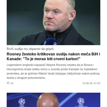
Bivši sudija mu objasnio da griješi
Rooney žestoko kritikovao sudiju nakon meča BiH i
Kanade: "To je morao biti crveni karton!"
Legendarni engleski napadač Wayne Rooney smatra da je Bosna i
Hercegovina imala veliku sreću u susretu protiv Kanade na Svjetskom
prvenstvu, jer je golman Nikola Vasilj izbjegao isključenje nakon jednog
duela u drugom poluvremenu.
16
13.06.26. 07:23