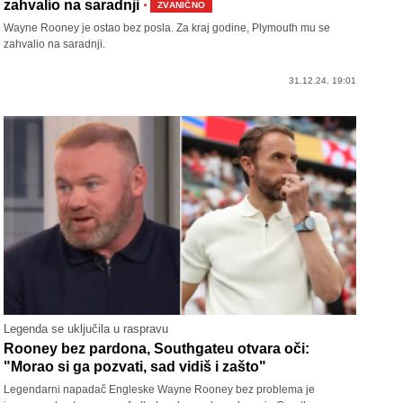
·
zahvalio na saradnji
ZVANIČNO
Wayne Rooney je ostao bez posla. Za kraj godine, Plymouth mu se
zahvalio na saradnji.
31.12.24. 19:01
Legenda se uključila u raspravu
Rooney bez pardona, Southgateu otvara oči:
"Morao si ga pozvati, sad vidiš i zašto"
Legendarni napadač Engleske Wayne Rooney bez problema je