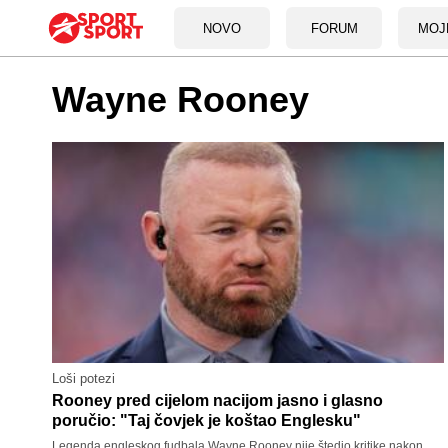
NOVO
FORUM
MOJ
Wayne Rooney
Loši potezi
Rooney pred cijelom nacijom jasno i glasno
poručio: "Taj čovjek je koštao Englesku"
Legenda engleskog fudbala Wayne Rooney nije štedio kritike nakon