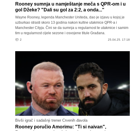
Rooney sumnja u namještanje meča s QPR-om i u
gol Džeke? "Dali su gol za 2:2, a onda..."
Wayne Rooney, legenda Manchester Uniteda, dao je izjavu u kojoj je
uzburkao strasti skoro 13 godina nakon kultne utakmice QPR-a i
Manchester Cityja. Čini se da sumnja u regularnost te utakmice i samim
tim u regularnost cijele sezone i osvojene titule Građana.
2
25.04.25. 17:18
Bivši igrač i sadašnji trener Crvenih đavola
Rooney poručio Amorimu: "Ti si naivan",