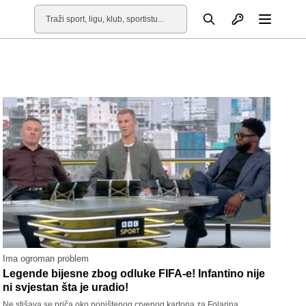
Otvori profil
Pretraga
Otvori
Ima ogroman problem
Legende bijesne zbog odluke FIFA-e! Infantino nije
ni svjestan šta je uradio!
Ne stišava se priča oko poništenog crvenog kartona za Folarina