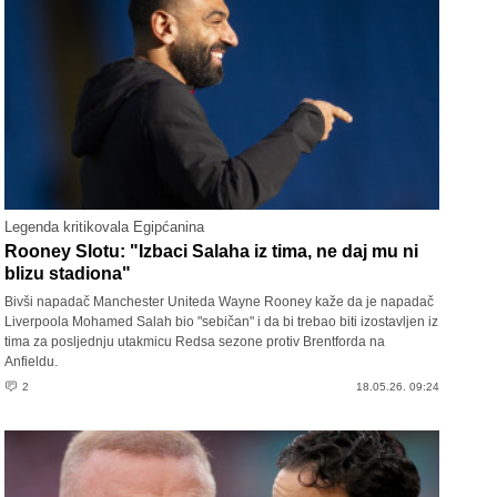
Legenda kritikovala Egipćanina
Rooney Slotu: "Izbaci Salaha iz tima, ne daj mu ni
blizu stadiona"
Bivši napadač Manchester Uniteda Wayne Rooney kaže da je napadač
Liverpoola Mohamed Salah bio "sebičan" i da bi trebao biti izostavljen iz
tima za posljednju utakmicu Redsa sezone protiv Brentforda na
Anfieldu.
2
18.05.26. 09:24