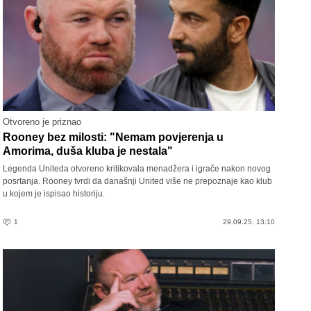
Otvoreno je priznao
Rooney bez milosti: "Nemam povjerenja u
Amorima, duša kluba je nestala"
Legenda Uniteda otvoreno kritikovala menadžera i igrače nakon novog
posrtanja. Rooney tvrdi da današnji United više ne prepoznaje kao klub
u kojem je ispisao historiju.
1
29.09.25. 13:10