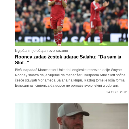
Egipćanin je očajan ove sezone
Rooney zadao žestok udarac Salahu: "Da sam ja
Slot..."
Bivši napadač Manchester Uniteda i engleske reprezentacije Wayne
Rooney smatra da je vrijeme da menadžer Liverpoola Arne Slott počne
češće stavljati Mohameda Salaha na klupu. Razlog tome je loša forma
Egipćanina i činjenica da uopće ne pomaže svojoj ekipi u odbrani.
24.11.25. 23:31