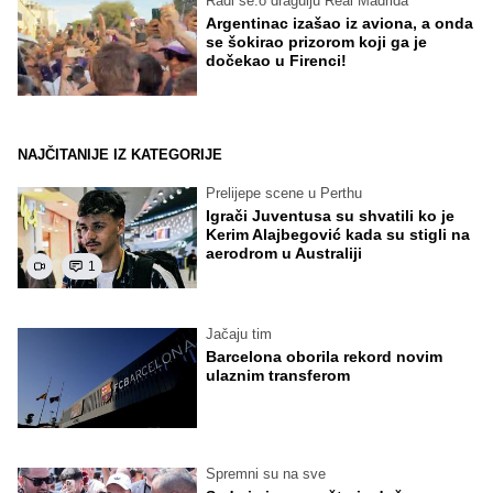
Radi se.o dragulju Real Madrida
Argentinac izašao iz aviona, a onda
se šokirao prizorom koji ga je
dočekao u Firenci!
NAJČITANIJE IZ KATEGORIJE
Prelijepe scene u Perthu
Igrači Juventusa su shvatili ko je
Kerim Alajbegović kada su stigli na
aerodrom u Australiji
1
Jačaju tim
Barcelona oborila rekord novim
ulaznim transferom
Spremni su na sve