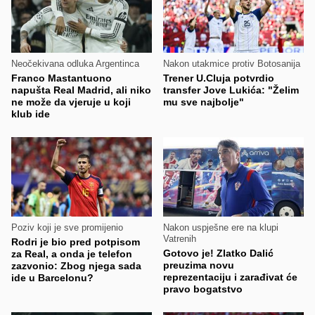
Neočekivana odluka Argentinca
Nakon utakmice protiv Botosanija
Franco Mastantuono
Trener U.Cluja potvrdio
napušta Real Madrid, ali niko
transfer Jove Lukića: "Želim
ne može da vjeruje u koji
mu sve najbolje"
klub ide
Poziv koji je sve promijenio
Nakon uspješne ere na klupi
Vatrenih
Rodri je bio pred potpisom
Gotovo je! Zlatko Dalić
za Real, a onda je telefon
preuzima novu
zazvonio: Zbog njega sada
reprezentaciju i zarađivat će
ide u Barcelonu?
pravo bogatstvo