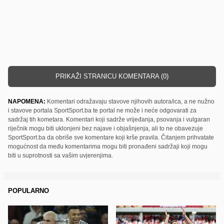
PRIKAŽI STRANICU KOMENTARA (0)
NAPOMENA:
Komentari odražavaju stavove njihovih autora/ica, a ne nužno
i stavove portala SportSport.ba te portal ne može i neće odgovarati za
sadržaj tih kometara. Komentari koji sadrže vrijeđanja, psovanja i vulgaran
riječnik mogu biti uklonjeni bez najave i objašnjenja, ali to ne obavezuje
SportSport.ba da obriše sve komentare koji krše pravila. Čitanjem prihvatate
mogućnost da među komentarima mogu biti pronađeni sadržaji koji mogu
biti u suprotnosti sa vašim uvjerenjima.
POPULARNO