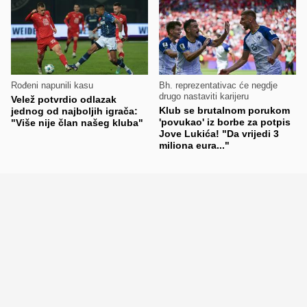
Rođeni napunili kasu
Bh. reprezentativac će negdje
drugo nastaviti karijeru
Velež potvrdio odlazak
Klub se brutalnom porukom
jednog od najboljih igrača:
'povukao' iz borbe za potpis
"Više nije član našeg kluba"
Jove Lukića! "Da vrijedi 3
miliona eura..."