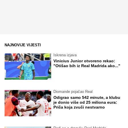
NAJNOVIJE VIJESTI
Iskrena izjava
Vinicius Junior otvoreno rekao:
"Otišao bih iz Real Madrida ako..."
Diomande pojačao Real
Odigrao samo 542 minute, a klubu
je donio više od 25 miliona eura:
Priča koja zvuči nestvarno