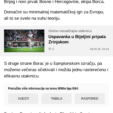
Brijeg i novi prvak Bosne i Hercegovine, ekipa Borca.
Domaćini su minimalnoj matematičkoj igri za Evropu,
ali to se svelo na suhu teoriju.
Uistinu nesadržajna utakmica
Uspavanka u Bijeljini pripala
Zrinjskom
6
09.05.26. 20:19
S druge strane Borac je u šampionskom ozračju, pa
možemo večeras očekivati i možda jednu rasterećenu i
efikasnu utakmicu.
Potražite više informacija na temu WWin liga BiH:
VIJESTI
TABELA
RASPORED