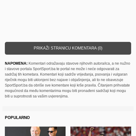
PRIKAŽI STRANICU KOMENTARA (0)
NAPOMENA:
Komentari odražavaju stavove njihovih autora/ica, a ne nužno
i stavove portala SportSport.ba te portal ne može i neće odgovarati za
sadržaj tih kometara. Komentari koji sadrže vrijeđanja, psovanja i vulgaran
riječnik mogu biti uklonjeni bez najave i objašnjenja, ali to ne obavezuje
SportSport.ba da obriše sve komentare koji krše pravila. Čitanjem prihvatate
mogućnost da među komentarima mogu biti pronađeni sadržaji koji mogu
biti u suprotnosti sa vašim uvjerenjima.
POPULARNO