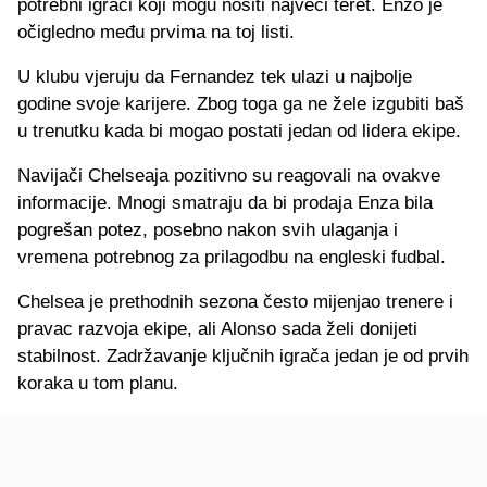
potrebni igrači koji mogu nositi najveći teret. Enzo je
očigledno među prvima na toj listi.
U klubu vjeruju da Fernandez tek ulazi u najbolje
godine svoje karijere. Zbog toga ga ne žele izgubiti baš
u trenutku kada bi mogao postati jedan od lidera ekipe.
Navijači Chelseaja pozitivno su reagovali na ovakve
informacije. Mnogi smatraju da bi prodaja Enza bila
pogrešan potez, posebno nakon svih ulaganja i
vremena potrebnog za prilagodbu na engleski fudbal.
Chelsea je prethodnih sezona često mijenjao trenere i
pravac razvoja ekipe, ali Alonso sada želi donijeti
stabilnost. Zadržavanje ključnih igrača jedan je od prvih
koraka u tom planu.