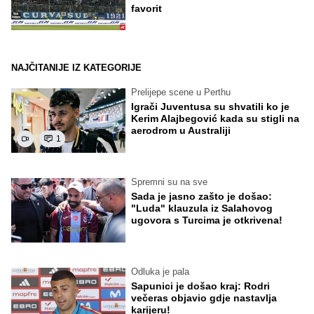
favorit
NAJČITANIJE IZ KATEGORIJE
Prelijepe scene u Perthu
Igrači Juventusa su shvatili ko je
Kerim Alajbegović kada su stigli na
aerodrom u Australiji
1
Spremni su na sve
Sada je jasno zašto je došao:
"Luda" klauzula iz Salahovog
ugovora s Turcima je otkrivena!
Odluka je pala
Sapunici je došao kraj: Rodri
večeras objavio gdje nastavlja
karijeru!