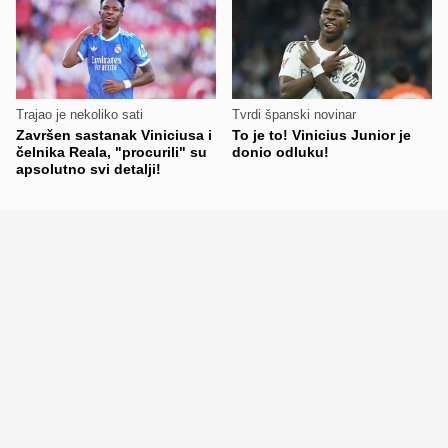
Trajao je nekoliko sati
Tvrdi španski novinar
Završen sastanak Viniciusa i
To je to! Vinicius Junior je
čelnika Reala, "procurili" su
donio odluku!
apsolutno svi detalji!