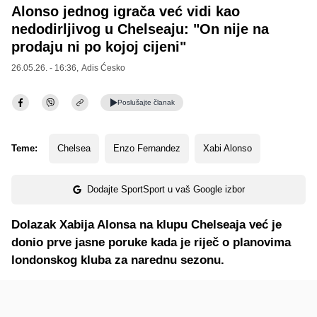
Alonso jednog igrača već vidi kao
nedodirljivog u Chelseaju: "On nije na
prodaju ni po kojoj cijeni"
26.05.26. - 16:36,
Adis Ćesko
Poslušajte
članak
Teme:
Chelsea
Enzo Fernandez
Xabi Alonso
Dodajte SportSport u vaš Google izbor
Dolazak Xabija Alonsa na klupu Chelseaja već je
donio prve jasne poruke kada je riječ o planovima
londonskog kluba za narednu sezonu.