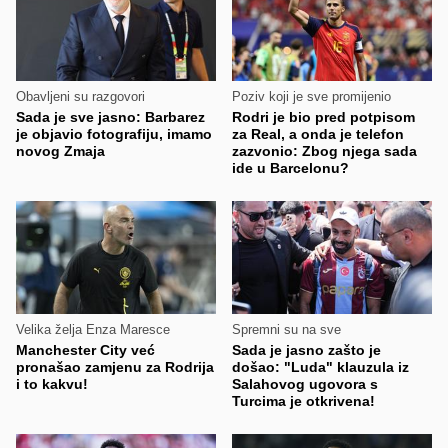
Obavljeni su razgovori
Poziv koji je sve promijenio
Sada je sve jasno: Barbarez
Rodri je bio pred potpisom
je objavio fotografiju, imamo
za Real, a onda je telefon
novog Zmaja
zazvonio: Zbog njega sada
ide u Barcelonu?
Velika želja Enza Maresce
Spremni su na sve
Manchester City već
Sada je jasno zašto je
pronašao zamjenu za Rodrija
došao: "Luda" klauzula iz
i to kakvu!
Salahovog ugovora s
Turcima je otkrivena!