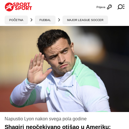
Prijava
Otvori profi
Ot
POČETNA
FUDBAL
MAJOR LEAGUE SOCCER
Napustio Lyon nakon svega pola godine
Shaqiri neočekivano otišao u Ameriku: