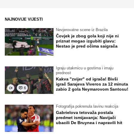
NAJNOVIJE VIJESTI
Nevjerovatne scene iz Brazila
Čovjek je zbog gola koji nije ni
priznat mogao izgubiti glavu:
Nestao je pred očima saigrača
Igraju utakmicu u gostima i imaju
prednost
Kakva "zvijer" od igrača! Bivši
igrač Sarajeva Viveros za 12 minuta
6
zabio 2 gola Neymarovom Santosu!
Fotografija pokrenula lavinu reakcija
Gabrielova tetovaža postala
predmet ismijavanja: Navijači
ubacili De Bruynea i napravili hit