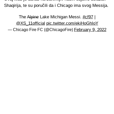
Shaqirija, te su poručili da i Chicago ima svog Messija.
The A̶l̶p̶i̶n̶e Lake Michigan Messi.
#cf97
|
@XS_11official
pic.twitter.com/ekiHoGhIoY
February 9, 2022
— Chicago Fire FC (@ChicagoFire)