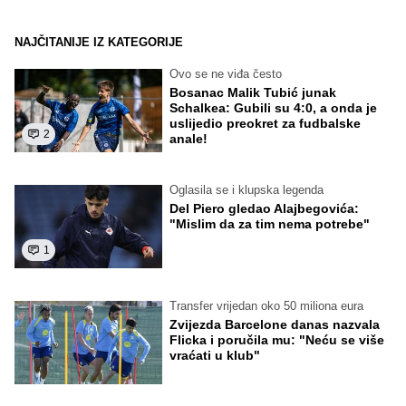
NAJČITANIJE IZ KATEGORIJE
Ovo se ne viđa često
Bosanac Malik Tubić junak
Schalkea: Gubili su 4:0, a onda je
uslijedio preokret za fudbalske
2
anale!
Oglasila se i klupska legenda
Del Piero gledao Alajbegovića:
"Mislim da za tim nema potrebe"
1
Transfer vrijedan oko 50 miliona eura
Zvijezda Barcelone danas nazvala
Flicka i poručila mu: "Neću se više
vraćati u klub"