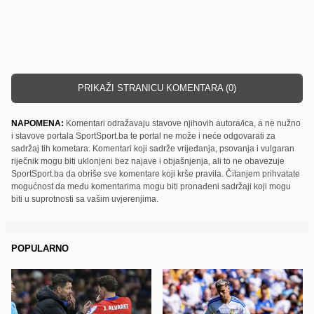
PRIKAŽI STRANICU KOMENTARA (0)
NAPOMENA:
Komentari odražavaju stavove njihovih autora/ica, a ne nužno
i stavove portala SportSport.ba te portal ne može i neće odgovarati za
sadržaj tih kometara. Komentari koji sadrže vrijeđanja, psovanja i vulgaran
riječnik mogu biti uklonjeni bez najave i objašnjenja, ali to ne obavezuje
SportSport.ba da obriše sve komentare koji krše pravila. Čitanjem prihvatate
mogućnost da među komentarima mogu biti pronađeni sadržaji koji mogu
biti u suprotnosti sa vašim uvjerenjima.
POPULARNO