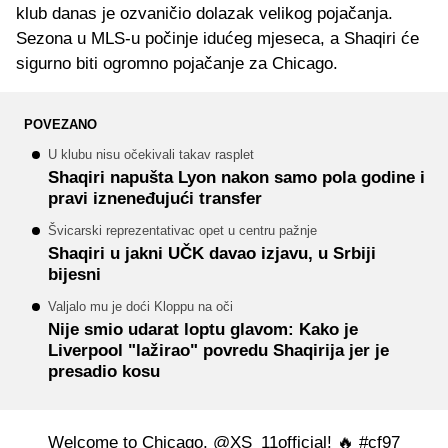
klub danas je ozvaničio dolazak velikog pojačanja.
Sezona u MLS-u počinje idućeg mjeseca, a Shaqiri će
sigurno biti ogromno pojačanje za Chicago.
POVEZANO
U klubu nisu očekivali takav rasplet
Shaqiri napušta Lyon nakon samo pola godine i
pravi izneneđujući transfer
Švicarski reprezentativac opet u centru pažnje
Shaqiri u jakni UČK davao izjavu, u Srbiji
bijesni
Valjalo mu je doći Kloppu na oči
Nije smio udarat loptu glavom: Kako je
Liverpool "lažirao" povredu Shaqirija jer je
presadio kosu
Welcome to Chicago,
@XS_11official
! 🔥
#cf97