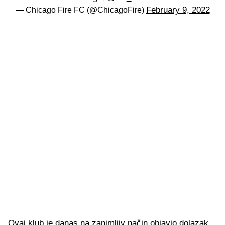
February 9, 2022
— Chicago Fire FC (@ChicagoFire)
Ovaj klub je danas na zanimljiv način objavio dolazak