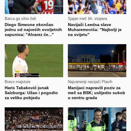
Barca ga silno želi
Sjajan meč bh. stopera
Diego Simeone okončao
Navijači Leedsa slave
jednu od najvećih ovoljetnih
Muharemovića: "Najbolji je
sapunica: "Alvarez će..."
na svijetu"
Bravo majstore
Najvatreniji navijači Plavih
Haris Tabaković junak
Manijaci napravili poziv za
Salzburga: Ušao i pogodio
meč sa BSK; uslijedio sukob
za veliku pobjedu
u centru grada