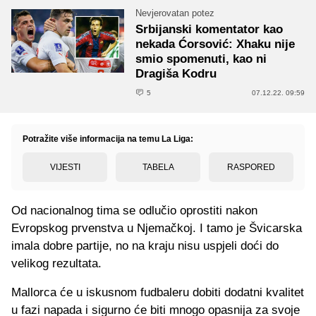
Nevjerovatan potez
Srbijanski komentator kao
nekada Ćorsović: Xhaku nije
smio spomenuti, kao ni
Dragiša Kodru
5
07.12.22. 09:59
Potražite više informacija na temu La Liga:
VIJESTI
TABELA
RASPORED
Od nacionalnog tima se odlučio oprostiti nakon
Evropskog prvenstva u Njemačkoj. I tamo je Švicarska
imala dobre partije, no na kraju nisu uspjeli doći do
velikog rezultata.
Mallorca će u iskusnom fudbaleru dobiti dodatni kvalitet
u fazi napada i sigurno će biti mnogo opasnija za svoje