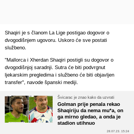
Shaqiri je s članom La Lige postigao dogovor o
dvogodišnjem ugovoru. Uskoro će sve postati
službeno.
"Mallorca i Xherdan Shaqiri postigli su dogovor o
dvogodišnjoj saradnji. Sutra će biti podvrgnut
ljekarskim pregledima i službeno će biti objavljen
transfer", navode španski mediji.
Švicarac je znao kako da uzvrati
Golman prije penala rekao
Shaqiriju da nema mu*a, on
ga mirno gledao, a onda je
stadion utihnuo
28.07.23. 15:24