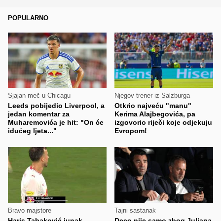
POPULARNO
Sjajan meč u Chicagu
Njegov trener iz Salzburga
Leeds pobijedio Liverpool, a
Otkrio najveću "manu"
jedan komentar za
Kerima Alajbegovića, pa
Muharemovića je hit: "On će
izgovorio riječi koje odjekuju
idućeg ljeta..."
Evropom!
Bravo majstore
Tajni sastanak
Haris Tabaković junak
Deco nije samo zbog Juliana