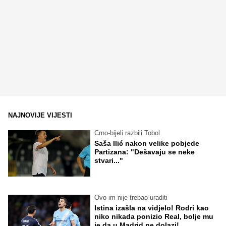
NAJNOVIJE VIJESTI
Crno-bijeli razbili Tobol
Saša Ilić nakon velike pobjede
Partizana: "Dešavaju se neke
stvari..."
Ovo im nije trebao uraditi
Istina izašla na vidjelo! Rodri kao
niko nikada ponizio Real, bolje mu
je da u Madrid ne dolazi!