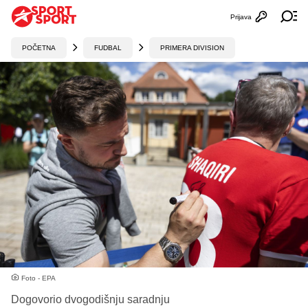
Prijava
Otvori profi
Ot
POČETNA
FUDBAL
PRIMERA DIVISION
Foto - EPA
Dogovorio dvogodišnju saradnju