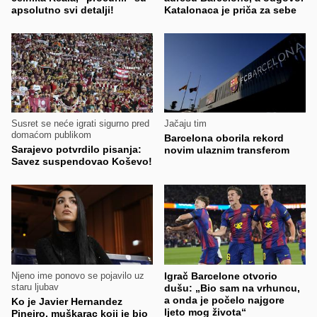
apsolutno svi detalji!
Katalonaca je priča za sebe
Susret se neće igrati sigurno pred
Jačaju tim
domaćom publikom
Barcelona oborila rekord
Sarajevo potvrdilo pisanja:
novim ulaznim transferom
Savez suspendovao Koševo!
Njeno ime ponovo se pojavilo uz
Igrač Barcelone otvorio
staru ljubav
dušu: „Bio sam na vrhuncu,
a onda je počelo najgore
Ko je Javier Hernandez
ljeto mog života“
Pineiro, muškarac koji je bio