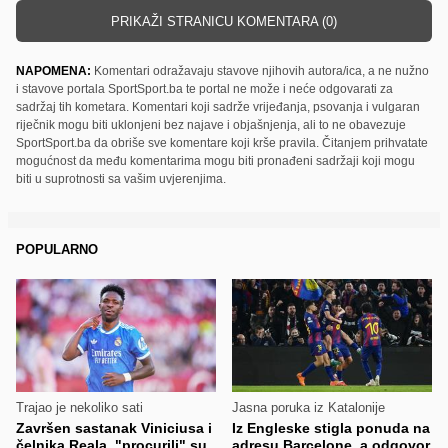
PRIKAŽI STRANICU KOMENTARA (0)
NAPOMENA:
Komentari odražavaju stavove njihovih autora/ica, a ne nužno
i stavove portala SportSport.ba te portal ne može i neće odgovarati za
sadržaj tih kometara. Komentari koji sadrže vrijeđanja, psovanja i vulgaran
riječnik mogu biti uklonjeni bez najave i objašnjenja, ali to ne obavezuje
SportSport.ba da obriše sve komentare koji krše pravila. Čitanjem prihvatate
mogućnost da među komentarima mogu biti pronađeni sadržaji koji mogu
biti u suprotnosti sa vašim uvjerenjima.
POPULARNO
Trajao je nekoliko sati
Jasna poruka iz Katalonije
Završen sastanak Viniciusa i
Iz Engleske stigla ponuda na
čelnika Reala, "procurili" su
adresu Barcelone, a odgovor