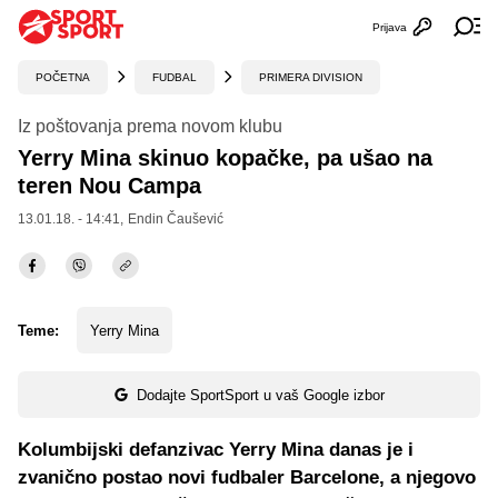
Prijava
Otvori profi
Ot
POČETNA
FUDBAL
PRIMERA DIVISION
Iz poštovanja prema novom klubu
Yerry Mina skinuo kopačke, pa ušao na
teren Nou Campa
13.01.18. - 14:41,
Endin Čaušević
Teme:
Yerry Mina
Dodajte SportSport u vaš Google izbor
Kolumbijski defanzivac Yerry Mina danas je i
zvanično postao novi fudbaler Barcelone, a njegovo