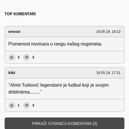
TOP KOMENTARI
encco
18.05.18. 18:22
Pismenost novinara u rangu našeg nogometa.
3
2
kiki
18.05.18. 17:31
"Almir Turković legendarni je fudbal koji je svojim
driblintima........."
1
3
PRIKAŽI STRANICU KOMENTARA (3)