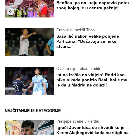
Benficu, pa na kraju napravio potez
zbog kojeg je u centru pažnje!
Crno-bijeli razbili Tobol
Saša Ilić nakon velike pobjede
Partizana: "Dešavaju se neke
stvari..."
Ovo im nije trebao uraditi
Istina izašla na vidjelo! Rodri kao
niko nikada ponizio Real, bolje mu
je da u Madrid ne dolazi!
NAJČITANIJE IZ KATEGORIJE
Prelijepe scene u Perthu
Igrači Juventusa su shvatili ko je
Kerim Alajbegović kada su stigli na