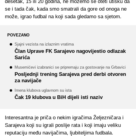
desetak, 15 ili 20 godina, ne možemo se oteti utisku da
se i tada čak, kada smo smatrali da gore od onoga ne
može, igrao fudbal na koji sada gledamo sa sjetom.
POVEZANO
Sjajni vezista na izlaznim vratima
Član Uprave FK Sarajevo nagovijestio odlazak
Sarića
Musemićevi izabranici se pripremaju za gostovanje na Grbavici
Posljednji trening Sarajeva pred derbi otvoren
za navijače
Imena klubova uglavnom su ista
Čak 19 klubova u BiH dijeli isti naziv
Interesantna je priča o nekim igračima Željezničara i
Sarajeva koji su igrali poslije rata i koji imaju veliku
reputaciju među navijačima, ljubiteljima fudbala.