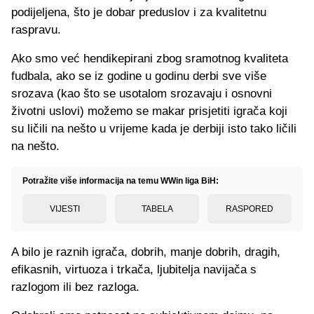
podijeljena, što je dobar preduslov i za kvalitetnu
raspravu.
Ako smo već hendikepirani zbog sramotnog kvaliteta
fudbala, ako se iz godine u godinu derbi sve više
srozava (kao što se usotalom srozavaju i osnovni
životni uslovi) možemo se makar prisjetiti igrača koji
su ličili na nešto u vrijeme kada je derbiji isto tako ličili
na nešto.
Potražite više informacija na temu WWin liga BiH:
VIJESTI
TABELA
RASPORED
A bilo je raznih igrača, dobrih, manje dobrih, dragih,
efikasnih, virtuoza i trkača, ljubitelja navijača s
razlogom ili bez razloga.