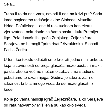
Sela...
Treba li to da nas vara, navodi li nas na krivi put? Sada
kada pogledamo tadašnje ekipe Slobode, Vratnika,
Hrida, Pofalićkog... one bi u aktuelnom kontekstu
vjerovatno konkurisale za šampionsku titulu Premijer
lige. Pola današnjih igrača Zrinjskog, Željezničara,
Sarajeva ne bi mogli "primirisati" švrakinskoj Slobodi
Fadila Žerića.
U tom kontekstu odlučili smo kreirati jednu mini anketu,
koja u zavisnosti od broja glasača može postati i maxi,
pa da, ako se već ne možemo zabaviti na stadionu,
pokušamo to izvan njega. Godina je izbora, zar ne,
izlaznost bi bila mnogo veća da se može glasati iz
kuće.
Ko je po vama najbolji igrač Željezničara, a ko Sarajeva
od rata naovamo? Mišljenja su kao oko svega