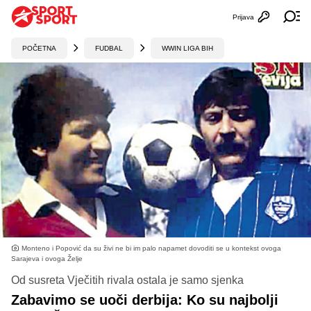
Prijava
Otvori profi
Ot
POČETNA
FUDBAL
WWIN LIGA BIH
Monteno i Popović da su živi ne bi im palo napamet dovoditi se u kontekst ovoga
Sarajeva i ovoga Želje
Od susreta Vječitih rivala ostala je samo sjenka
Zabavimo se uoči derbija: Ko su najbolji