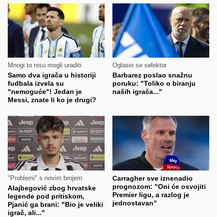
Mnogi to nisu mogli uraditi
Oglasio se selektor
Samo dva igrača u historiji
Barbarez poslao snažnu
fudbala izvela su
poruku: "Toliko o biranju
"nemoguće"! Jedan je
naših igrača..."
Messi, znate li ko je drugi?
"Problemi" s novim brojem
Carragher sve iznenadio
prognozom: "Oni će osvojiti
Alajbegović zbog hrvatske
Premier ligu, a razlog je
legende pod pritiskom,
jednostavan"
Pjanić ga brani: "Bio je veliki
igrač, ali..."