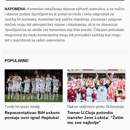
NAPOMENA:
Komentari odražavaju stavove njihovih autora/ica, a ne nužno
i stavove portala SportSport.ba te portal ne može i neće odgovarati za
sadržaj tih kometara. Komentari koji sadrže vrijeđanja, psovanja i vulgaran
riječnik mogu biti uklonjeni bez najave i objašnjenja, ali to ne obavezuje
SportSport.ba da obriše sve komentare koji krše pravila. Čitanjem prihvatate
mogućnost da među komentarima mogu biti pronađeni sadržaji koji mogu
biti u suprotnosti sa vašim uvjerenjima.
POPULARNO
Tvrde hrvatski mediji
Nakon utakmice protiv Botosanija
Reprezentativac BiH uskoro
Trener U.Cluja potvrdio
postaje novi igrač Hajduka!
transfer Jove Lukića: "Želim
mu sve najbolje"