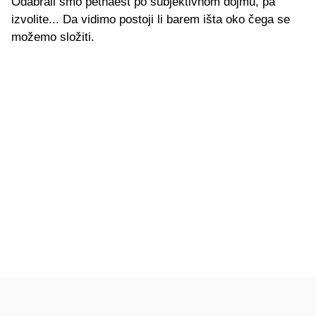
Odabrali smo petnaest po subjektivnom dojmu, pa
izvolite... Da vidimo postoji li barem išta oko čega se
možemo složiti.