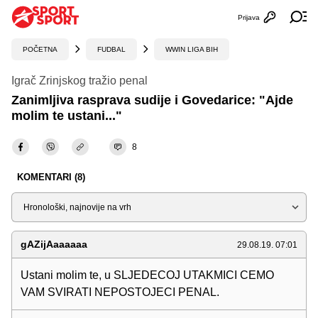
Prijava
Otvori profi
Ot
POČETNA
FUDBAL
WWIN LIGA BIH
Igrač Zrinjskog tražio penal
Zanimljiva rasprava sudije i Govedarice: "Ajde
molim te ustani..."
8
KOMENTARI (8)
Sortiraj
gAZijAaaaaaa
29.08.19. 07:01
Ustani molim te, u SLJEDECOJ UTAKMICI CEMO
VAM SVIRATI NEPOSTOJECI PENAL.