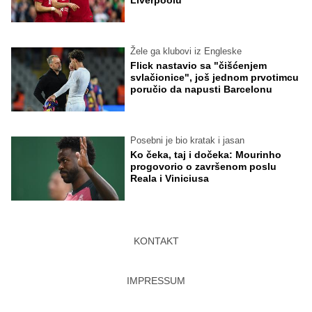
Liverpoolu
Žele ga klubovi iz Engleske
Flick nastavio sa "čišćenjem
svlačionice", još jednom prvotimcu
poručio da napusti Barcelonu
Posebni je bio kratak i jasan
Ko čeka, taj i dočeka: Mourinho
progovorio o završenom poslu
Reala i Viniciusa
KONTAKT
IMPRESSUM