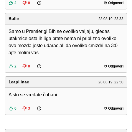
2
0
Odgovori
Bulle
28.08.19. 23:33
Samo u Premierigi BIh se ovoliko valjaju, gledas
utakmice ostalih liga brate nema ni priblizno ovoliko,
ovo mozda jeste udarac ali da ovoliko cmizdri na 3:0
ajte molim vas
2
0
Odgovori
1capljinac
28.08.19. 22:50
A sto se vređate čobani
0
3
Odgovori