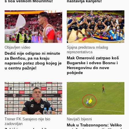
s lica velikom Mourinhu!
nastavlja karijeru!
Objavljen video
Sjajna predstava mladog
reprezentativca
Dedić nije odigrao ni minute
Mak Omerović zatrpao koš
za Benficu, pa na kraju
Bugarske i odveo Bosnu i
napravio potez zbog kojeg je
Hercegovinu do nove
u centru pažnje!
pobjede
Trener FK Sarajevo nije bio
Navijači bijesni
zadovoljan
Muk u Trabzonsporu: Veliko