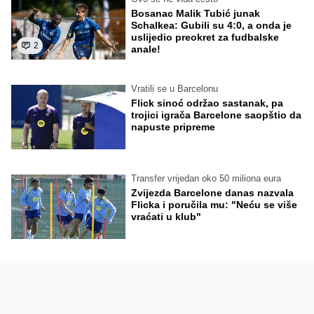
Bosanac Malik Tubić junak
Schalkea: Gubili su 4:0, a onda je
uslijedio preokret za fudbalske
2
anale!
Vratili se u Barcelonu
Flick sinoć održao sastanak, pa
trojici igrača Barcelone saopštio da
napuste pripreme
Transfer vrijedan oko 50 miliona eura
Zvijezda Barcelone danas nazvala
Flicka i poručila mu: "Neću se više
vraćati u klub"