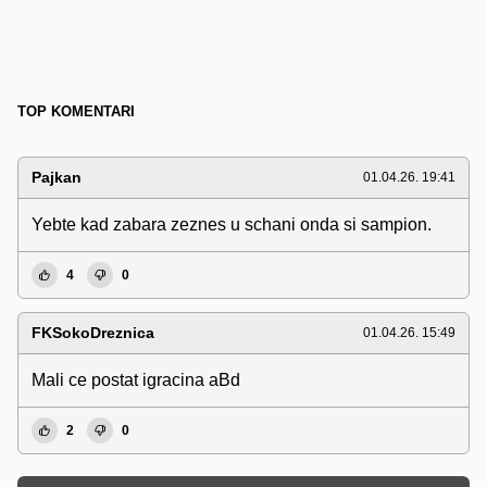
TOP KOMENTARI
Pajkan
01.04.26. 19:41
Yebte kad zabara zeznes u schani onda si sampion.
4
0
FKSokoDreznica
01.04.26. 15:49
Mali ce postat igracina aBd
2
0