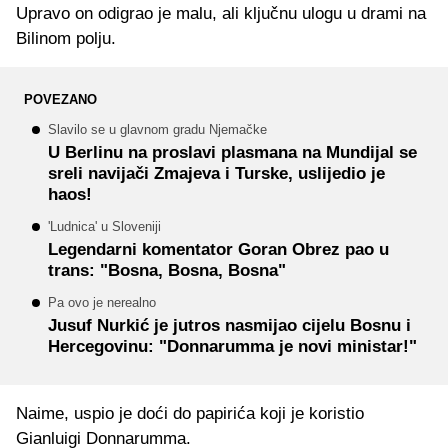
Upravo on odigrao je malu, ali ključnu ulogu u drami na
Bilinom polju.
POVEZANO
Slavilo se u glavnom gradu Njemačke
U Berlinu na proslavi plasmana na Mundijal se
sreli navijači Zmajeva i Turske, uslijedio je
haos!
'Ludnica' u Sloveniji
Legendarni komentator Goran Obrez pao u
trans: "Bosna, Bosna, Bosna"
Pa ovo je nerealno
Jusuf Nurkić je jutros nasmijao cijelu Bosnu i
Hercegovinu: "Donnarumma je novi ministar!"
Naime, uspio je doći do papirića koji je koristio
Gianluigi Donnarumma.