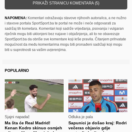
PRIKAŽI STRANICU KOMENTARA (5)
NAPOMENA:
Komentari odražavaju stavove njihovih autora/ica, a ne nužno
i stavove portala SportSport.ba te portal ne može i neće odgovarati za
sadržaj tih kometara. Komentari koji sadrže vrijeđanja, psovanja i vulgaran
riječnik mogu biti uklonjeni bez najave i objašnjenja, ali to ne obavezuje
SportSport.ba da obriše sve komentare koji krše pravila. Čitanjem prihvatate
mogućnost da među komentarima mogu biti pronađeni sadržaji koji mogu
biti u suprotnosti sa vašim uvjerenjima.
POPULARNO
Sjajni napadač
Odluka je pala
Ma šta će Real Madrid!
Sapunici je došao kraj: Rodri
Kenan Kodro skinuo osmjeh
večeras objavio gdje