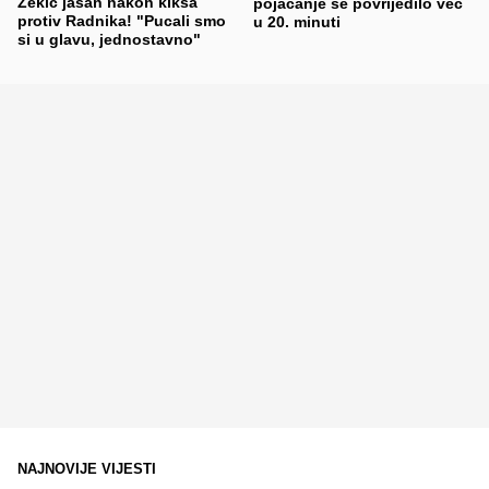
Zekić jasan nakon kiksa
pojačanje se povrijedilo već
protiv Radnika! "Pucali smo
u 20. minuti
si u glavu, jednostavno"
NAJNOVIJE VIJESTI