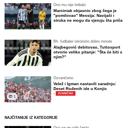
Ovo mu nije trebalo
Marciniak objasnio zbog čega je
"pomilovao" Messija: Navijači i
struka ne mogu da vjeruju šta priča
Bh. fudbaler iskoristio dobro minute
Alajbegović debitovao, Tuttosport
otvorio veliko pitanje: "Šta će biti s
njim?"
Ozvaničeno
Velež i Igman nastavili saradnju:
Deset Rođenih ide u Konjic
·
ZVANIČNO
1
NAJČITANIJE IZ KATEGORIJE
Ovo se ne viđa često