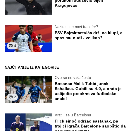
porukom oduševio cijeli
Kragujevac
Nazire li se novi transfer?
PSV Bajraktarevića drži na klupi, a
spas mu nudi - velikan?
4
NAJČITANIJE IZ KATEGORIJE
Ovo se ne viđa često
Bosanac Malik Tubić junak
Schalkea: Gubili su 4:0, a onda je
uslijedio preokret za fudbalske
2
anale!
Vratili se u Barcelonu
Flick sinoć održao sastanak, pa
trojici igrača Barcelone saopštio da