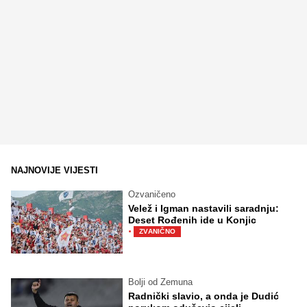
NAJNOVIJE VIJESTI
Ozvaničeno
Velež i Igman nastavili saradnju:
Deset Rođenih ide u Konjic
·
ZVANIČNO
Bolji od Zemuna
Radnički slavio, a onda je Dudić