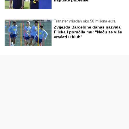
napuste pripreme
Transfer vrijedan oko 50 miliona eura
Zvijezda Barcelone danas nazvala
Flicka i poručila mu: "Neću se više
vraćati u klub"