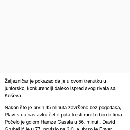
Željezničar je pokazao da je u ovom trenutku u
juniorskoj konkurenciji daleko ispred svog rivala sa
Koševa.
Nakon što je prvih 45 minuta završeno bez pogodaka,
Plavi su u nastavku četiri puta tresli mrežu bordo tima.
Počelo je golom Hamze Gasala u 56. minuti, David
Grubešić je u 77. povisio na 2:0, a ubrzo je Enver