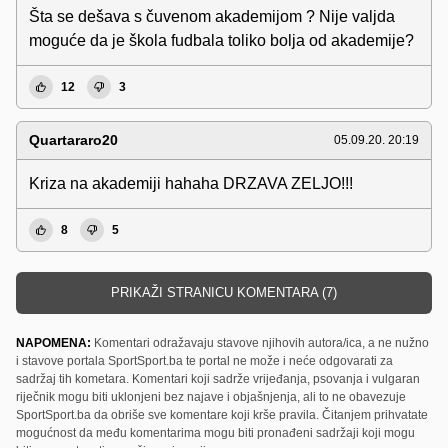
Šta se dešava s čuvenom akademijom ? Nije valjda
moguće da je škola fudbala toliko bolja od akademije?
12
3
Quartararo20
05.09.20. 20:19
Kriza na akademiji hahaha DRZAVA ZELJO!!!
8
5
PRIKAŽI STRANICU KOMENTARA (7)
NAPOMENA:
Komentari odražavaju stavove njihovih autora/ica, a ne nužno
i stavove portala SportSport.ba te portal ne može i neće odgovarati za
sadržaj tih kometara. Komentari koji sadrže vrijeđanja, psovanja i vulgaran
riječnik mogu biti uklonjeni bez najave i objašnjenja, ali to ne obavezuje
SportSport.ba da obriše sve komentare koji krše pravila. Čitanjem prihvatate
mogućnost da među komentarima mogu biti pronađeni sadržaji koji mogu