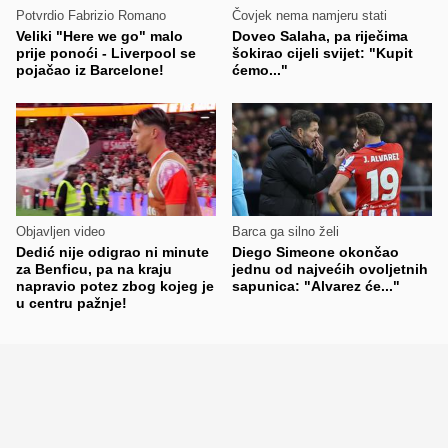
Potvrdio Fabrizio Romano
Čovjek nema namjeru stati
Veliki "Here we go" malo
Doveo Salaha, pa riječima
prije ponoći - Liverpool se
šokirao cijeli svijet: "Kupit
pojačao iz Barcelone!
ćemo..."
Objavljen video
Barca ga silno želi
Dedić nije odigrao ni minute
Diego Simeone okončao
za Benficu, pa na kraju
jednu od najvećih ovoljetnih
napravio potez zbog kojeg je
sapunica: "Alvarez će..."
u centru pažnje!