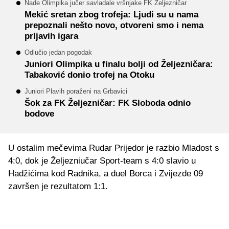
Nade Olimpika jučer savladale vršnjake FK Željezničar
Mekić sretan zbog trofeja: Ljudi su u nama
prepoznali nešto novo, otvoreni smo i nema
prljavih igara
Odlučio jedan pogodak
Juniori Olimpika u finalu bolji od Željezničara:
Tabaković donio trofej na Otoku
Juniori Plavih poraženi na Grbavici
Šok za FK Željezničar: FK Sloboda odnio
bodove
U ostalim mečevima Rudar Prijedor je razbio Mladost s
4:0, dok je Željezniučar Sport-team s 4:0 slavio u
Hadžićima kod Radnika, a duel Borca i Zvijezde 09
završen je rezultatom 1:1.