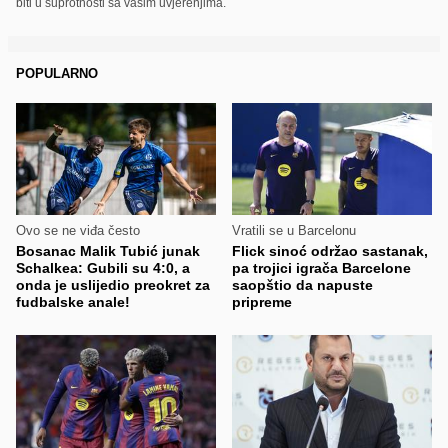
biti u suprotnosti sa vašim uvjerenjima.
POPULARNO
Ovo se ne viđa često
Vratili se u Barcelonu
Bosanac Malik Tubić junak
Flick sinoć održao sastanak,
Schalkea: Gubili su 4:0, a
pa trojici igrača Barcelone
onda je uslijedio preokret za
saopštio da napuste
fudbalske anale!
pripreme