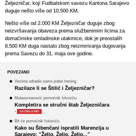
Željezničar, koji Fudbalskom savezu Kantona Sarajevo
duguje nešto više od 10.500 KM.
Nešto više od 2.000 KM Željezničar duguje zbog
neizvršavanja obaveza prema službenimim licima za
domaćinske omladinske utakmice, dok je preostalih
8.500 KM duga nastalo zbog neizmirivanja dugovanja
prema Savezu do 31. maja ove godine.
POVEZANO
Vezista odradio samo jedan trening
Razilaze li se Štilić i Željezničar?
Mulaosmanović pomoćnik Ivkoviću
Kompletira se stručni štab Željezničara
·
SAZNAJEMO
Bit će pomoćnik Ivkoviću
Kako su Šibenčani ispratili Marenzija u
Sarajevo: "Željo, Željo, Željo..."