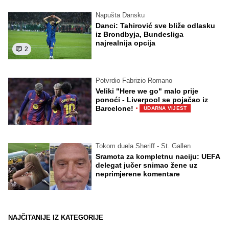
Napušta Dansku
Danci: Tahirović sve bliže odlasku
iz Brondbyja, Bundesliga
najrealnija opcija
2
Potvrdio Fabrizio Romano
Veliki "Here we go" malo prije
ponoći - Liverpool se pojačao iz
·
Barcelone!
UDARNA VIJEST
Tokom duela Sheriff - St. Gallen
Sramota za kompletnu naciju: UEFA
delegat jučer snimao žene uz
neprimjerene komentare
NAJČITANIJE IZ KATEGORIJE