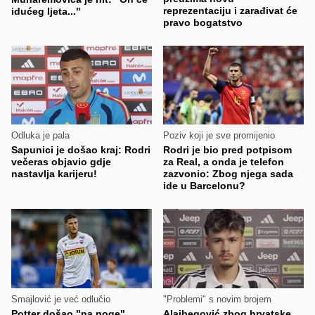
reprezentaciju i zarađivat će
idućeg ljeta..."
pravo bogatstvo
Odluka je pala
Poziv koji je sve promijenio
Sapunici je došao kraj: Rodri
Rodri je bio pred potpisom
večeras objavio gdje
za Real, a onda je telefon
nastavlja karijeru!
zazvonio: Zbog njega sada
ide u Barcelonu?
Smajlović je već odlučio
"Problemi" s novim brojem
Potter došao "na noge"
Alajbegović zbog hrvatske