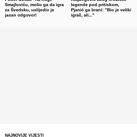
Smajloviću, molio ga da igra
legende pod pritiskom,
za Švedsku, uslijedio je
Pjanić ga brani: "Bio je veliki
jasan odgovor!
igrač, ali..."
NAJNOVIJE VIJESTI