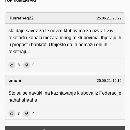
TOP KOMENTARI
Husrefbeg22
25.06.21. 20:29
sta daje savez za te novce klubovima za uzvrat. Zivi
reketarti i kopaci mezara mnogim klubovima. thjeraju ih
u propast i bankrot. Umjesto da ih pomazu oni ih
reketiraju.
8
0
unioni
25.06.21. 19:16
Sto su se navukli na kaznjavanje klubova iz Federacije
hahahahaaha
7
4