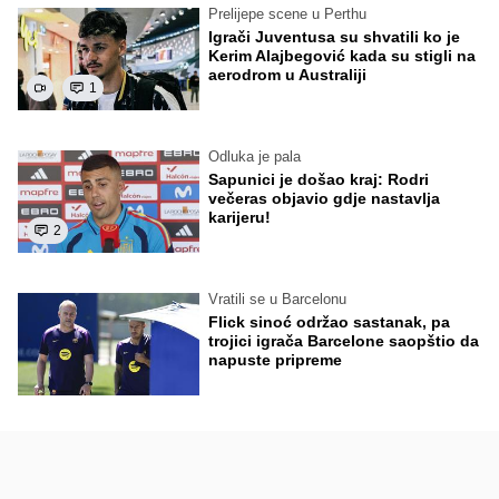
Prelijepe scene u Perthu
Igrači Juventusa su shvatili ko je
Kerim Alajbegović kada su stigli na
aerodrom u Australiji
1
Odluka je pala
Sapunici je došao kraj: Rodri
večeras objavio gdje nastavlja
karijeru!
2
Vratili se u Barcelonu
Flick sinoć održao sastanak, pa
trojici igrača Barcelone saopštio da
napuste pripreme