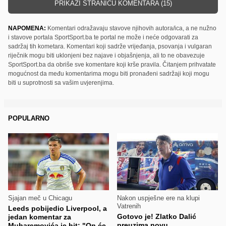
PRIKAŽI STRANICU KOMENTARA (15)
NAPOMENA:
Komentari odražavaju stavove njihovih autora/ica, a ne nužno
i stavove portala SportSport.ba te portal ne može i neće odgovarati za
sadržaj tih kometara. Komentari koji sadrže vrijeđanja, psovanja i vulgaran
riječnik mogu biti uklonjeni bez najave i objašnjenja, ali to ne obavezuje
SportSport.ba da obriše sve komentare koji krše pravila. Čitanjem prihvatate
mogućnost da među komentarima mogu biti pronađeni sadržaji koji mogu
biti u suprotnosti sa vašim uvjerenjima.
POPULARNO
Sjajan meč u Chicagu
Nakon uspješne ere na klupi
Vatrenih
Leeds pobijedio Liverpool, a
Gotovo je! Zlatko Dalić
jedan komentar za
preuzima novu
Muharemovića je hit: "On će