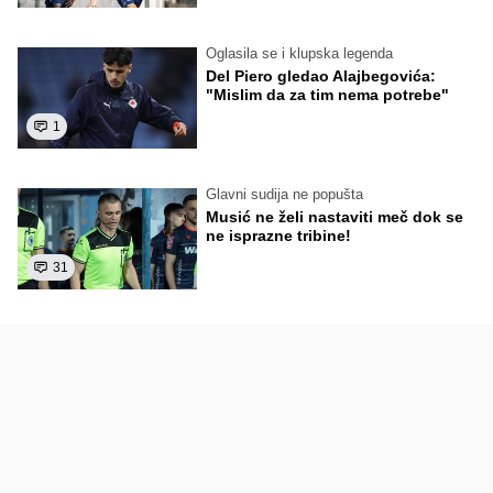
Oglasila se i klupska legenda
Del Piero gledao Alajbegovića:
"Mislim da za tim nema potrebe"
1
Glavni sudija ne popušta
Musić ne želi nastaviti meč dok se
ne isprazne tribine!
31