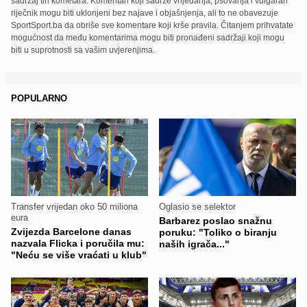
sadržaj tih kometara. Komentari koji sadrže vrijeđanja, psovanja i vulgaran
riječnik mogu biti uklonjeni bez najave i objašnjenja, ali to ne obavezuje
SportSport.ba da obriše sve komentare koji krše pravila. Čitanjem prihvatate
mogućnost da među komentarima mogu biti pronađeni sadržaji koji mogu
biti u suprotnosti sa vašim uvjerenjima.
POPULARNO
Transfer vrijedan oko 50 miliona
Oglasio se selektor
eura
Barbarez poslao snažnu
Zvijezda Barcelone danas
poruku: "Toliko o biranju
nazvala Flicka i poručila mu:
naših igrača..."
"Neću se više vraćati u klub"