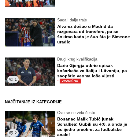
Saga i dalje traje
Alvarez došao u Madrid da
razgovara od transferu, pa se
šokirao kada je čuo šta je Simeone
uradio
Drugi krug kvalifikacija
Dario Gjergja otkrio spisak
košarkaša za Italiju i Litvaniju, pa
saopštio veoma loše vijesti
1
·
ZVANIČNO
NAJČITANIJE IZ KATEGORIJE
Ovo se ne viđa često
Bosanac Malik Tubić junak
Schalkea: Gubili su 4:0, a onda je
uslijedio preokret za fudbalske
2
anale!