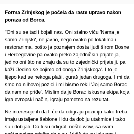
Forma Zrinjskog je počela da raste upravo nakon
poraza od Borca.
"Oni su se tad i bojali nas. Oni stalno viču 'Nama je
samo Zrinjski', ne javno, nego ovako po lokalima i
restoranima, pošto ja poznajem dosta ljudi širom Bosne
i Hercegovine pa ovako preko zajedničkih prijatelja,
jedino oni što ne znaju da su to zajednički prijatelji, pa
kaži 'Jedino se bojimo od onoga Zrinjskoga'. I to je
lijepo kad se nekoga plaši, guraš jedan drugoga. I mi da
smo na njihovoj poziciji mi bismo rekli 'Joj samo Borac
da nam ne priđe'. Mislim da je Borac iskusna ekipa koja
igra evropski način, igraju pametno na rezultat.
Ne interesuje ih da li će da odigraju poziciju kako treba,
imaju ustaljene šablone i idu da dobiju utakmice i tako
su i dobijali. Da li su odigrali nešto wow, sa svim