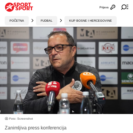
Prijava
Otvori profi
Ot
POČETNA
FUDBAL
KUP BOSNE I HERCEGOVINE
Foto: Screenshot
Zanimljiva press konferencija