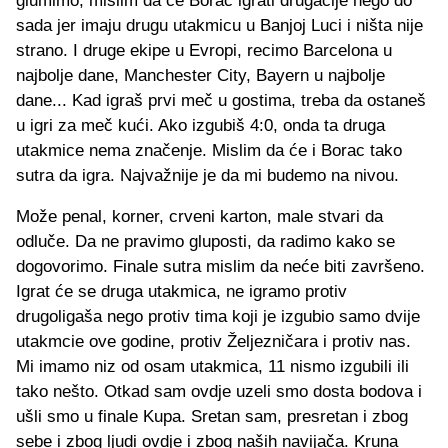
glumimo, mislim da će Borac igrati drugačije nego do
sada jer imaju drugu utakmicu u Banjoj Luci i ništa nije
strano. I druge ekipe u Evropi, recimo Barcelona u
najbolje dane, Manchester City, Bayern u najbolje
dane... Kad igraš prvi meč u gostima, treba da ostaneš
u igri za meč kući. Ako izgubiš 4:0, onda ta druga
utakmice nema značenje. Mislim da će i Borac tako
sutra da igra. Najvažnije je da mi budemo na nivou.
Može penal, korner, crveni karton, male stvari da
odluče. Da ne pravimo gluposti, da radimo kako se
dogovorimo. Finale sutra mislim da neće biti završeno.
Igrat će se druga utakmica, ne igramo protiv
drugoligaša nego protiv tima koji je izgubio samo dvije
utakmcie ove godine, protiv Željezničara i protiv nas.
Mi imamo niz od osam utakmica, 11 nismo izgubili ili
tako nešto. Otkad sam ovdje uzeli smo dosta bodova i
ušli smo u finale Kupa. Sretan sam, presretan i zbog
sebe i zbog ljudi ovdje i zbog naših navijača. Kruna