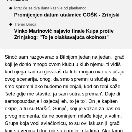
Igrat će se dva dana kasnije od planiranog
Promijenjen datum utakmice GOŠK - Zrinjski
Trener Borca
Vinko Marinović najavio finale Kupa protiv
Zrinjskog: "To je olakšavajuća okolnost"
Sinoć sam razgovarao s Bilbijom jedan na jedan, igrač
koji je donio mnogo ovom klubu u klub njemu, ti vidiš
kod njega kad razgovaraš da li bi mogao ovo u slučaju
ovog scenarija, onog, da smo spremni u slučaju da
smo spremni ako budemo mijenjali, kad on tebi kaže
'šefe gdje me stavite, ja sam sutra spreman'. Daje di
samopouzdanje i osjećaj 'eh, to je to'. On je kapiten
ekipe, a tu su Baršić, Šunjić, koji je važan za nas od
prvog momenta, da ne pominjem mlađe koje ja volim.
Grupa koja vodi svlačionicu, to su ovi iskusniji igrači
koji su veoma bitni, oni su primjer mlađima. Ako tamo