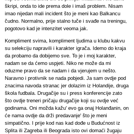
škripi, onda to ide prema dole i imaš problem. Nisam
imao nijedan mali incident što je meni kao Balkancu
čudno. Normalno, prije stalno tuče i svađe na treningu,
pogotovo kad je intenzitet veoma jak.
Kompliment svima, kompliment ljudima u klubu kakvu
su selekciju napravili i karakter igrača. Idemo do kraja
da probamo da dobijemo sve. To je i moj karakter,
nadam se da ćemo uspjeti. Niko ne može da mi
oduzme pravo da se nadam i da vjerujem u nešto.
Naravno i protivnik se nada pobjedi. Ja sam ovdje pod
znacima navoda stranac jer dolazim iz Holandije, druga
škola fudbala. Drugačije su i press konferencije zato
što ovdje treneri pričaju drugačije koji su ovdje već
godinama. Oni možda kažu' evo ga onaj Holanđanin, on
će nama ovdje da drži predavanje' što je meni
simpatično. I prije kod nas kad dođe u Budućnost iz
Splita ili Zagreba ili Beograda isto ovi domaći žugaju