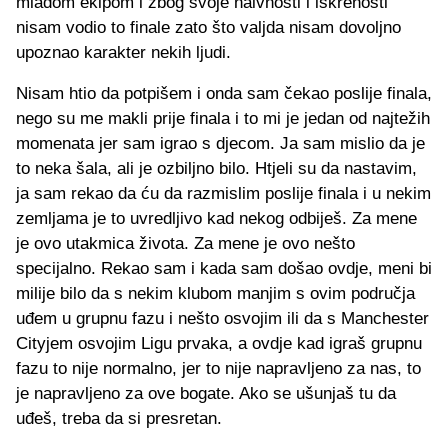
mladom ekipom i zbog svoje naivnosti i iskrenosti
nisam vodio to finale zato što valjda nisam dovoljno
upoznao karakter nekih ljudi.
Nisam htio da potpišem i onda sam čekao poslije finala,
nego su me makli prije finala i to mi je jedan od najtežih
momenata jer sam igrao s djecom. Ja sam mislio da je
to neka šala, ali je ozbiljno bilo. Htjeli su da nastavim,
ja sam rekao da ću da razmislim poslije finala i u nekim
zemljama je to uvredljivo kad nekog odbiješ. Za mene
je ovo utakmica života. Za mene je ovo nešto
specijalno. Rekao sam i kada sam došao ovdje, meni bi
milije bilo da s nekim klubom manjim s ovim područja
uđem u grupnu fazu i nešto osvojim ili da s Manchester
Cityjem osvojim Ligu prvaka, a ovdje kad igraš grupnu
fazu to nije normalno, jer to nije napravljeno za nas, to
je napravljeno za ove bogate. Ako se ušunjaš tu da
uđeš, treba da si presretan.