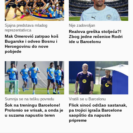
Sjajna predstava mladog
Nije zadovoljan
reprezentativca
Realova greška stoljeća?!
Mak Omerović zatrpao koš
Zbog jedne rečenice Rodri
Bugarske i odveo Bosnu i
ide u Barcelonu
Hercegovinu do nove
pobjede
Sumnja se na tešku povredu
Vratili se u Barcelonu
Šok na treningu Barcelone!
Flick sinoć održao sastanak,
Prolomio se vrisak, a onda je
pa trojici igrača Barcelone
u suzama napustio teren
saopštio da napuste
pripreme