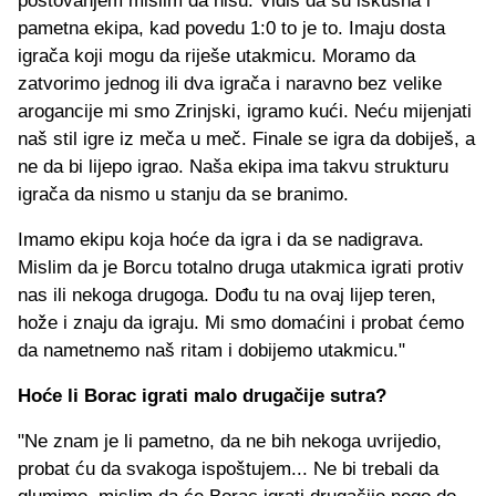
poštovanjem mislim da nisu. Vidiš da su iskusna i
pametna ekipa, kad povedu 1:0 to je to. Imaju dosta
igrača koji mogu da riješe utakmicu. Moramo da
zatvorimo jednog ili dva igrača i naravno bez velike
arogancije mi smo Zrinjski, igramo kući. Neću mijenjati
naš stil igre iz meča u meč. Finale se igra da dobiješ, a
ne da bi lijepo igrao. Naša ekipa ima takvu strukturu
igrača da nismo u stanju da se branimo.
Imamo ekipu koja hoće da igra i da se nadigrava.
Mislim da je Borcu totalno druga utakmica igrati protiv
nas ili nekoga drugoga. Dođu tu na ovaj lijep teren,
hože i znaju da igraju. Mi smo domaćini i probat ćemo
da nametnemo naš ritam i dobijemo utakmicu."
Hoće li Borac igrati malo drugačije sutra?
"Ne znam je li pametno, da ne bih nekoga uvrijedio,
probat ću da svakoga ispoštujem... Ne bi trebali da