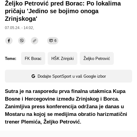
Željko Petrović pred Borac: Po lokalima
pričaju 'Jedino se bojimo onoga
Zrinjskoga'
07.05.24. - 14:02,
6
Teme:
FK Borac
HŠK Zrinjski
Željko Petrović
Dodajte SportSport u vaš Google izbor
Sutra je na rasporedu prva finalna utakmica Kupa
Bosne i Hercegovine između Zrinjskog i Borca.
Zanimljiva press konferencija održana je danas u
Mostaru na kojoj se medijima obratio harizmatični
trener Plemića, Željko Petrović.