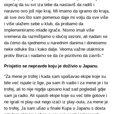
osjećaj da su svi iza tebe da nastaviš da radiš i
naravno ovo još nije kraj. Mi imamo da igramo do kraja,
ali sve ovo što sam pomenuo daje mi volju da sve više
i više ulažem sebe u klub, da probamo da
implementiramo mlađe igrače. Nismo imali više
vremena da razmišljamo o idućoj sezoni, ali nadam se
da ćemo da sjednemo u narednim danima i donesemo
neke odluke šta i kako dalje. Veoma važne utakmice
protiv Borca i nadamo se da će pozitivno da završi."
Prisjetio se nepravde koju je doživio u Japanu.
"Za mene je trofej i kada sam spašavao ekipe koje su
bile već ispale iz lige, pa sam ih vadio i za mene je i to
trofej, ali to nije nigdje upisano kad sad pogledaš gdje
sam ja radio. Ali spasiti ekipe koje su već bile gotove i
ne igrati ni play-out nego izaći iz play-outa, za mene je
to trofej. Ja sam ušao u finale Kupa u Japanu s dosta