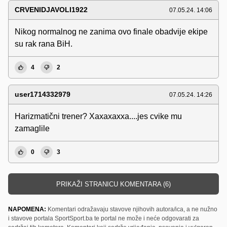
CRVENIDJAVOLI1922
07.05.24. 14:06
Nikog normalnog ne zanima ovo finale obadvije ekipe
su rak rana BiH.
4
2
user1714332979
07.05.24. 14:26
Harizmatični trener? Xaxaxaxxa....jes cvike mu
zamaglile
0
3
PRIKAŽI STRANICU KOMENTARA (6)
NAPOMENA:
Komentari odražavaju stavove njihovih autora/ica, a ne nužno
i stavove portala SportSport.ba te portal ne može i neće odgovarati za