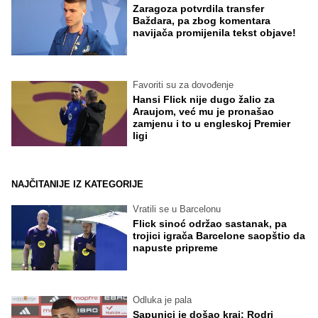
Zaragoza potvrdila transfer
Baždara, pa zbog komentara
navijača promijenila tekst objave!
Favoriti su za dovođenje
Hansi Flick nije dugo žalio za
Araujom, već mu je pronašao
zamjenu i to u engleskoj Premier
ligi
NAJČITANIJE IZ KATEGORIJE
Vratili se u Barcelonu
Flick sinoć održao sastanak, pa
trojici igrača Barcelone saopštio da
napuste pripreme
Odluka je pala
Sapunici je došao kraj: Rodri