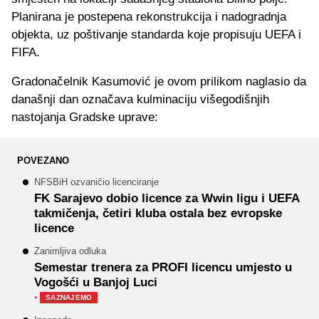
Planirana je postepena rekonstrukcija i nadogradnja
objekta, uz poštivanje standarda koje propisuju UEFA i
FIFA.
Gradonačelnik Kasumović je ovom prilikom naglasio da
današnji dan označava kulminaciju višegodišnjih
nastojanja Gradske uprave:
POVEZANO
NFSBiH ozvaničio licenciranje
FK Sarajevo dobio licence za Wwin ligu i UEFA
takmičenja, četiri kluba ostala bez evropske
licence
Zanimljiva odluka
Semestar trenera za PROFI licencu umjesto u
Vogošći u Banjoj Luci
·
SAZNAJEMO