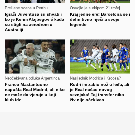
Prelijepe scene u Perthu
Osvojio je s ekipom 21 trofej
Igrači Juventusa su shvatili
Kraj jedne ere: Barcelona se i
ko je Kerim Alajbegović kada
definitivno riješila svoje
su stigli na aerodrom u
legende
Australiji
Neočekivana odluka Argentinca
Nasljednik Modrića i Kroosa?
Franco Mastantuono
Rodri im zabio nož u leđa, ali
napušta Real Madrid, ali niko
je Real našao novog
ne može da vjeruje u koji
veznjaka! Taj transfer niko
klub ide
živ nije očekivao