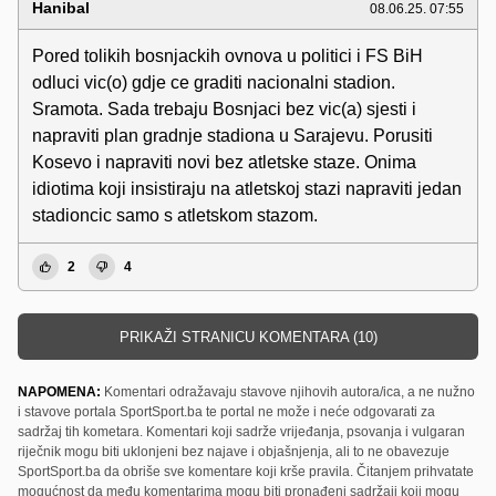
Hanibal
08.06.25. 07:55
Pored tolikih bosnjackih ovnova u politici i FS BiH
odluci vic(o) gdje ce graditi nacionalni stadion.
Sramota. Sada trebaju Bosnjaci bez vic(a) sjesti i
napraviti plan gradnje stadiona u Sarajevu. Porusiti
Kosevo i napraviti novi bez atletske staze. Onima
idiotima koji insistiraju na atletskoj stazi napraviti jedan
stadioncic samo s atletskom stazom.
2
4
PRIKAŽI STRANICU KOMENTARA (10)
NAPOMENA:
Komentari odražavaju stavove njihovih autora/ica, a ne nužno
i stavove portala SportSport.ba te portal ne može i neće odgovarati za
sadržaj tih kometara. Komentari koji sadrže vrijeđanja, psovanja i vulgaran
riječnik mogu biti uklonjeni bez najave i objašnjenja, ali to ne obavezuje
SportSport.ba da obriše sve komentare koji krše pravila. Čitanjem prihvatate
mogućnost da među komentarima mogu biti pronađeni sadržaji koji mogu