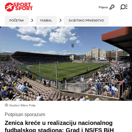
Prijava
Otvori profi
Ot
POČETNA
FUDBAL
SVJETSKO PRVENSTVO
Stadion Bilino Polje
Potpisan sporazum
Zenica kreće u realizaciju nacionalnog
fudbalskog stadiona: Grad i NS/FS BiH