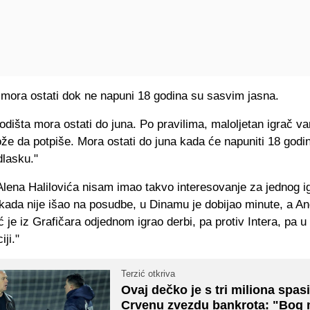
 mora ostati dok ne napuni 18 godina su sasvim jasna.
dišta mora ostati do juna. Po pravilima, maloljetan igrač v
že da potpiše. Mora ostati do juna kada će napuniti 18 godi
dlasku."
Alena Halilovića nisam imao takvo interesovanje za jednog i
ikada nije išao na posudbe, u Dinamu je dobijao minute, a An
je iz Grafičara odjednom igrao derbi, pa protiv Intera, pa u
ji."
Terzić otkriva
Ovaj dečko je s tri miliona spas
Crvenu zvezdu bankrota: "Bog