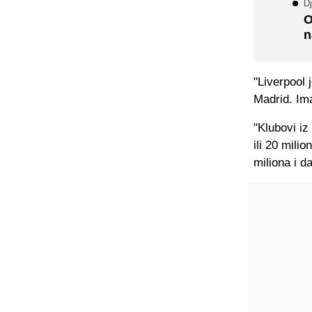
Dj
O
n
"Liverpool 
Madrid. Ima
"Klubovi iz
ili 20 milio
miliona i d