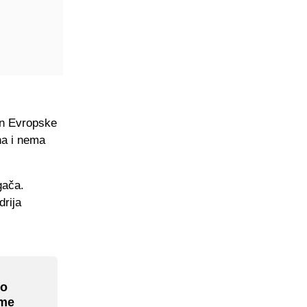
an Evropske
na i nema
gača.
drija
io
 me