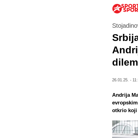
Stojadino
Srbij
Andri
dilem
26.01.25. - 11
Andrija M
evropskim 
otkrio koj