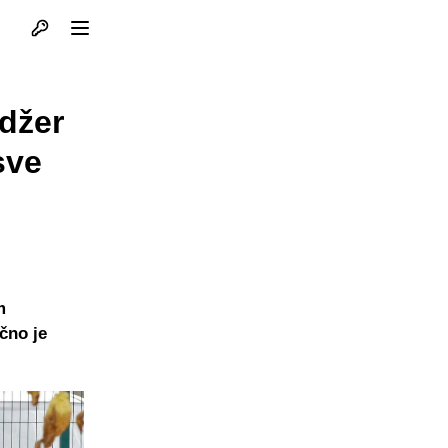
Otvori profil
Otvori meni
adžer
sve
m
čno je