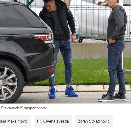
n Stevanovic/Starsportphoto
rija Maksimović
FK Crvena zvezda
Zoran Stojadinović