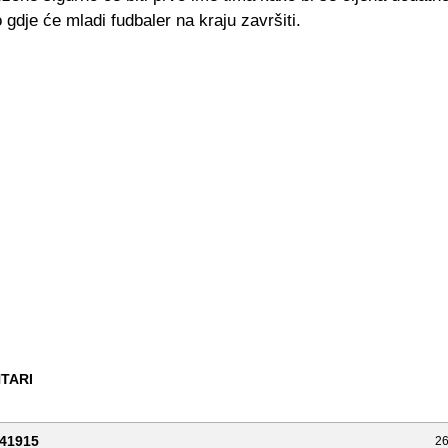
 gdje će mladi fudbaler na kraju završiti.
TARI
41915
26