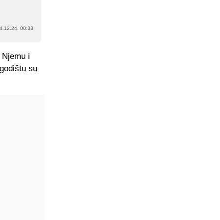
4.12.24. 00:33
. Njemu i
 godištu su