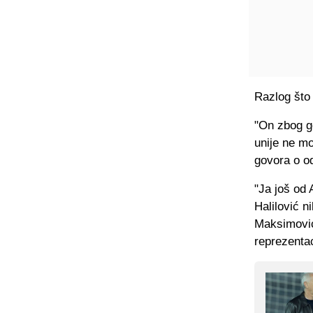
Razlog što
"On zbog go
unije ne mo
govora o o
"Ja još od 
Halilović n
Maksimović 
reprezentaci