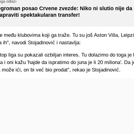
iga odlazi
groman posao Crvene zvezde: Niko ni slutio nije da
apraviti spektakularan transfer!
je među klubovima koji ga traže. Tu su još Aston Villa, Leipzi
 ih", navodi Stojadinović i nastavlja:
 top liga su pokazali ozbiljan interes. Tu dolazimo do toga je l
na i oni kažu 'hajde da ispratimo do juna je li 20 miliona'. Da 
a može ići, on bi već bio prodat", rekao je Stojadinović.