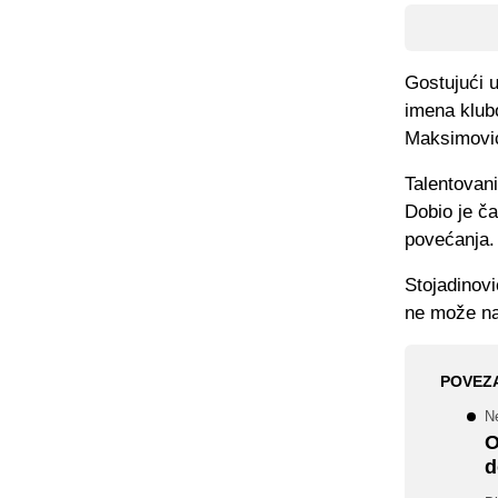
Gostujući u
imena klubo
Maksimovi
Talentovan
Dobio je ča
povećanja.
Stojadinovi
ne može nap
POVEZ
N
O
d