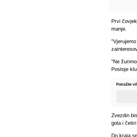
Prvi čovjek
manje.
"Vjerujemo
zainteresov
"Ne žurimo 
Postoje klu
Potražite vi
Zvezdin bis
gola i četir
Do kraja se