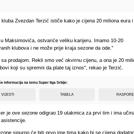
 kluba Zvezdan Terzić ističe kako je cijena 20 miliona eura i
 u Maksimovića, ostvariće veliku karijeru. Imamo 10-20
anih klubova i ne može prije kraja sezone da ode."
sa prodajom. Rekli smo već okvirnu cijenu, a ona je 20 mili
bovi koji su spremni da plate taj iznos", rekao je Terzić.
še informacija na temu Super liga Srbije:
VIJESTI
TABELA
RASPOR
er je ove sezone odigrao 19 utakmica za prvi tim i ima učina
i asistencije.
zone sigurno će biti prvo ime tima kako bi se cijena dodatn