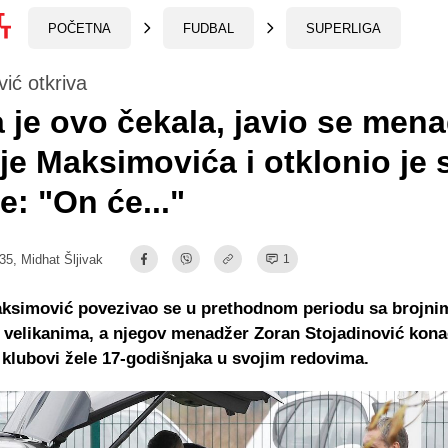
POČETNA
FUDBAL
SUPERLIGA
vić otkriva
a je ovo čekala, javio se men
je Maksimovića i otklonio je 
e: "On će..."
:35,
Midhat Šljivak
1
aksimović povezivao se u prethodnom periodu sa brojni
velikanima, a njegov menadžer Zoran Stojadinović kona
i klubovi žele 17-godišnjaka u svojim redovima.