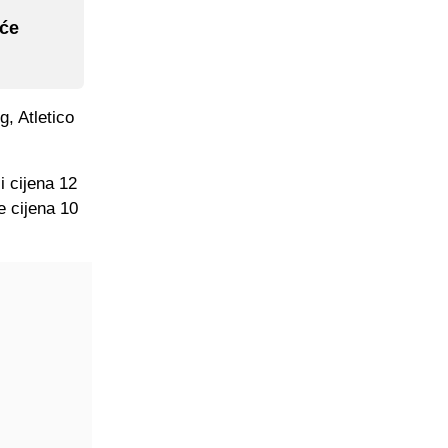
 će
g, Atletico
i cijena 12
je cijena 10