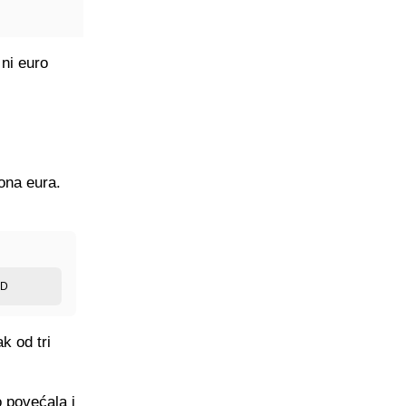
 ni euro
ona eura.
ED
k od tri
o povećala i