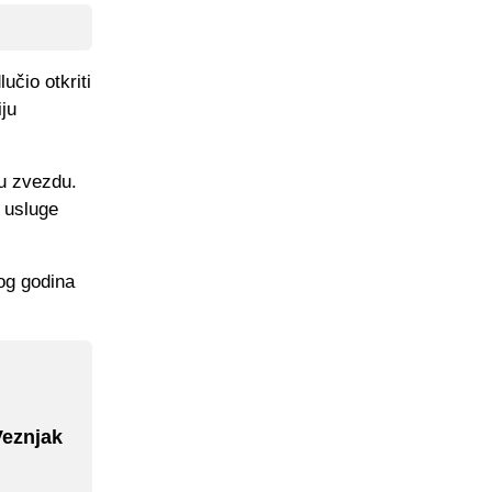
učio otkriti
iju
nu zvezdu.
e usluge
bog godina
Veznjak