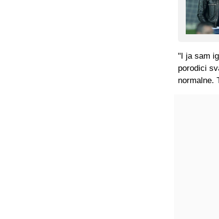
"I ja sam i
porodici sv
normalne. T