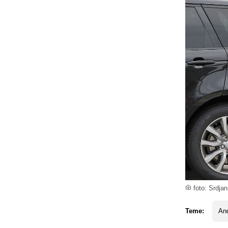
foto: Srdja
Teme:
And