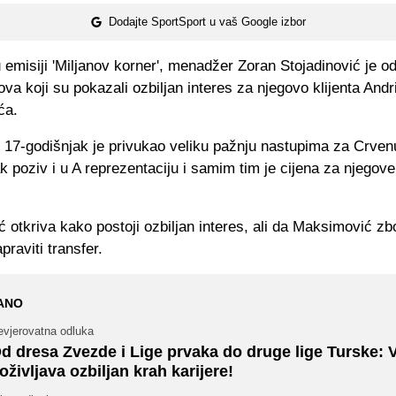
Dodajte SportSport u vaš Google izbor
 emisiji 'Miljanov korner', menadžer Zoran Stojadinović je odl
va koji su pokazali ozbiljan interes za njegovo klijenta Andr
ća.
i 17-godišnjak je privukao veliku pažnju nastupima za Crve
k poziv i u A reprezentaciju i samim tim je cijena za njegov
ć otkriva kako postoji ozbiljan interes, ali da Maksimović z
raviti transfer.
ANO
evjerovatna odluka
d dresa Zvezde i Lige prvaka do druge lige Turske: 
oživljava ozbiljan krah karijere!