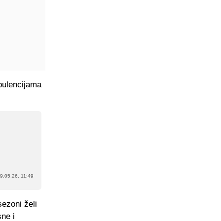
bulencijama
9.05.26. 11:49
sezoni želi
ne i