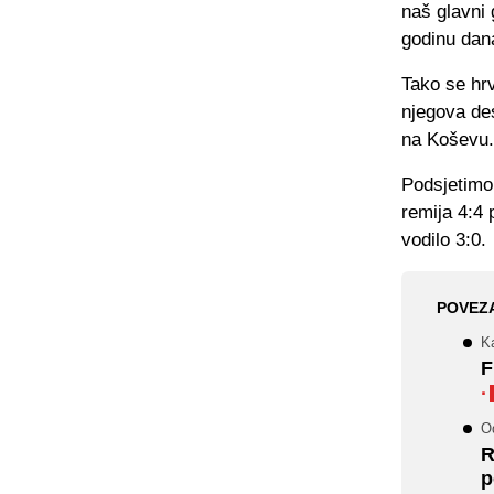
naš glavni 
godinu dan
Tako se hr
njegova des
na Koševu
Podsjetimo
remija 4:4 
vodilo 3:0.
POVEZ
Ka
F
·
O
R
p