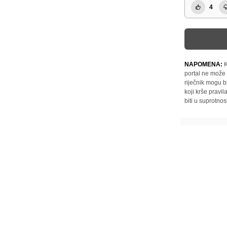
4
NAPOMENA:
K
portal ne može 
riječnik mogu b
koji krše pravi
biti u suprotnos