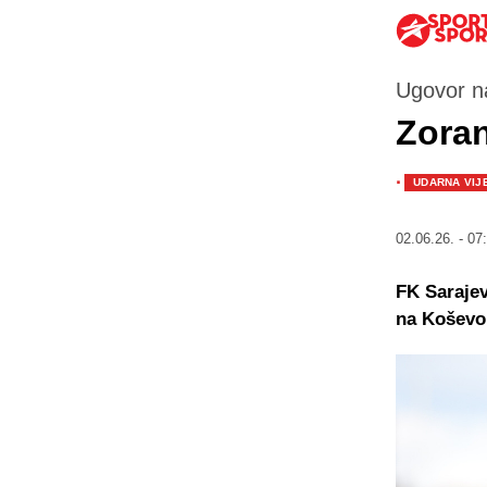
Ugovor n
Zoran
·
UDARNA VIJ
02.06.26. - 07
FK Sarajev
na Koševo 