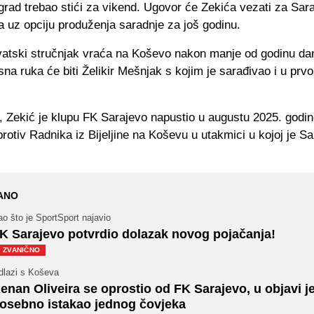
grad trebao stići za vikend. Ugovor će Zekića vezati za Sar
a uz opciju produženja saradnje za još godinu.
vatski stručnjak vraća na Koševo nakon manje od godinu da
na ruka će biti Želikir Mešnjak s kojim je sarađivao i u pr
.
, Zekić je klupu FK Sarajevo napustio u augustu 2025. godi
protiv Radnika iz Bijeljine na Koševu u utakmici u kojoj je S
ANO
o što je SportSport najavio
K Sarajevo potvrdio dolazak novog pojačanja!
ZVANIČNO
dlazi s Koševa
enan Oliveira se oprostio od FK Sarajevo, u objavi j
osebno istakao jednog čovjeka