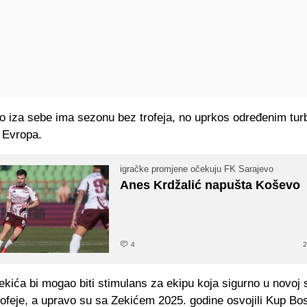
o iza sebe ima sezonu bez trofeja, no uprkos određenim tur
e Evropa.
igračke promjene očekuju FK Sarajevo
Anes Krdžalić napušta Koševo
4
2
kića bi mogao biti stimulans za ekipu koja sigurno u novoj 
ofeje, a upravo su sa Zekićem 2025. godine osvojili Kup Bos