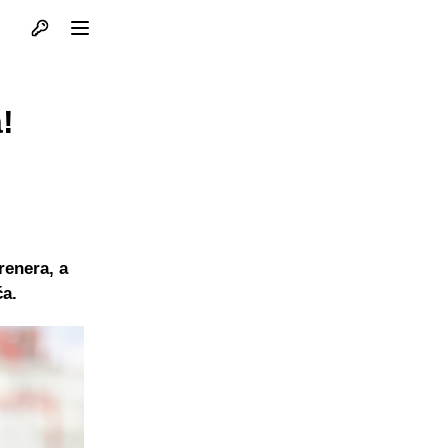
Otvori profil
Otvori meni
!
renera, a
ća.