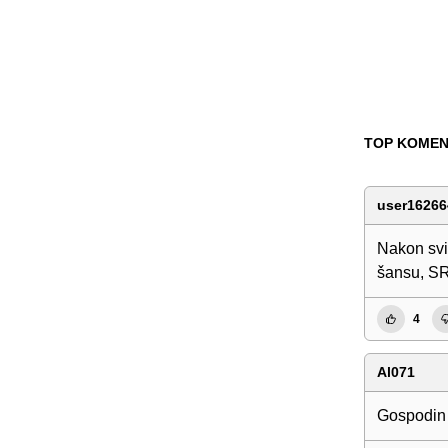
TOP KOMEN
user16266
Nakon svi
šansu, 
4
Al071
Gospodin 