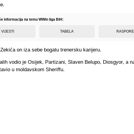
e.
iše informacija na temu WWin liga BiH:
VIJESTI
TABELA
RASPOR
 Zekića on iza sebe bogatu trenersku karijeru.
lih vodio je Osijek, Partizani, Slaven Belupo, Diosgyor, a n
stavio u moldavskom Sheriffu.