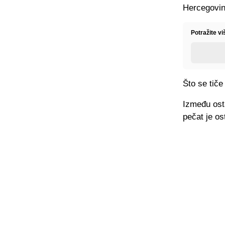
Hercegovin
Potražite v
Što se tiče
Između osta
pečat je o