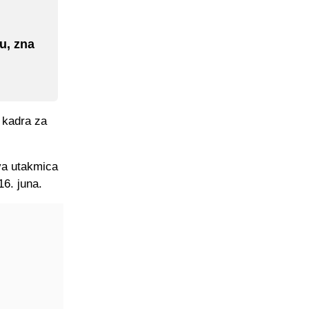
u, zna
g kadra za
rva utakmica
16. juna.