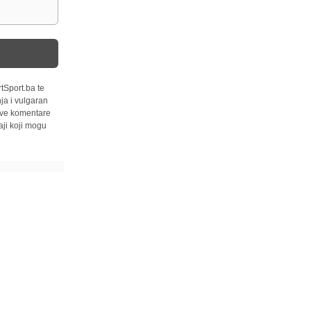
tSport.ba te
ja i vulgaran
 sve komentare
ji koji mogu