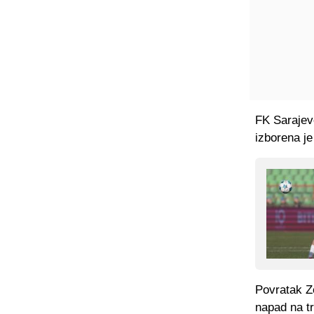
FK Sarajev
izborena j
Povratak Ze
napad na tr