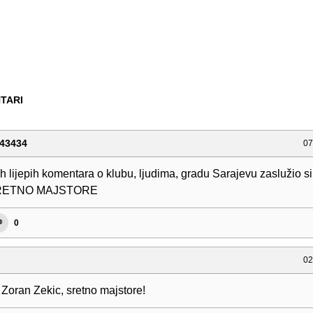
TARI
43434
07
h lijepih komentara o klubu, ljudima, gradu Sarajevu zaslužio s
SRETNO MAJSTORE
0
02
Zoran Zekic, sretno majstore!