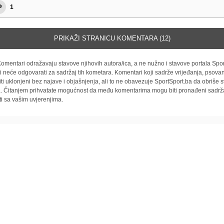
1
PRIKAŽI STRANICU KOMENTARA (12)
omentari odražavaju stavove njihovih autora/ica, a ne nužno i stavove portala Spor
i neće odgovarati za sadržaj tih kometara. Komentari koji sadrže vrijeđanja, psovan
iti uklonjeni bez najave i objašnjenja, ali to ne obavezuje SportSport.ba da obriše
la. Čitanjem prihvatate mogućnost da među komentarima mogu biti pronađeni sadrža
ti sa vašim uvjerenjima.