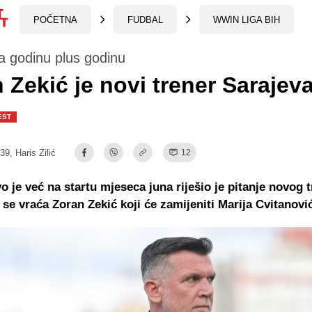
POČETNA
FUDBAL
WWIN LIGA BIH
a godinu plus godinu
 Zekić je novi trener Sarajeva
EST
:39,
Haris Zilić
12
o je već na startu mjeseca juna riješio je pitanje novog t
se vraća Zoran Zekić koji će zamijeniti Marija Cvitanovi