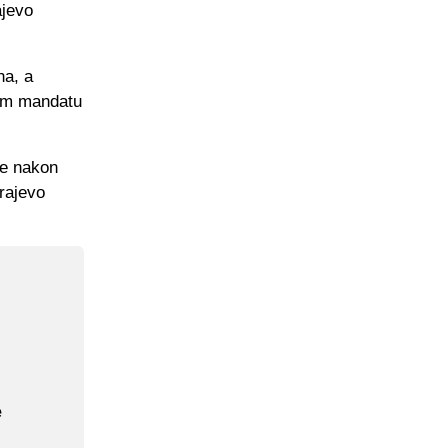
ajevo
na, a
vom mandatu
ne nakon
arajevo
e