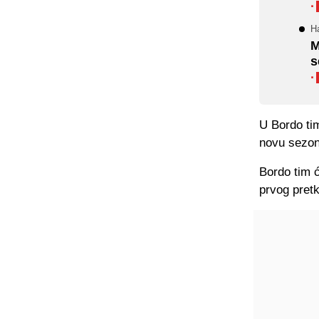
·
Ha
M
s
·
U Bordo tim
novu sezon
Bordo tim ć
prvog pretk