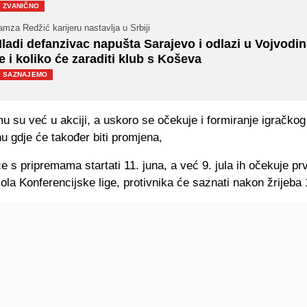
ZVANIČNO
mza Redžić karijeru nastavlja u Srbiji
ladi defanzivac napušta Sarajevo i odlazi u Vojvodin
e i koliko će zaraditi klub s Koševa
SAZNAJEMO
u su već u akciji, a uskoro se očekuje i formiranje igračko
u gdje će također biti promjena,
e s pripremama startati 11. juna, a već 9. jula ih očekuje p
ola Konferencijske lige, protivnika će saznati nakon žrijeba 