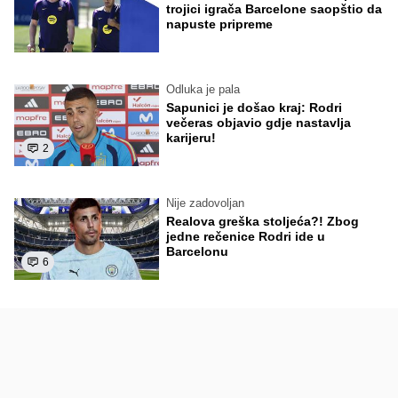
trojici igrača Barcelone saopštio da
napuste pripreme
Odluka je pala
Sapunici je došao kraj: Rodri
večeras objavio gdje nastavlja
karijeru!
2
Nije zadovoljan
Realova greška stoljeća?! Zbog
jedne rečenice Rodri ide u
Barcelonu
6