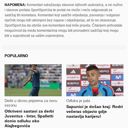
NAPOMENA:
Komentari odražavaju stavove njihovih autora/ica, a ne nužno
i stavove portala SportSport.ba te portal ne može i neće odgovarati za
sadržaj tih kometara. Komentari koji sadrže vrijeđanja, psovanja i vulgaran
riječnik mogu biti uklonjeni bez najave i objašnjenja, ali to ne obavezuje
SportSport.ba da obriše sve komentare koji krše pravila. Čitanjem prihvatate
mogućnost da među komentarima mogu biti pronađeni sadržaji koji mogu
biti u suprotnosti sa vašim uvjerenjima.
POPULARNO
Derbi u okviru priprema za novu
Odluka je pala
sezonu
Sapunici je došao kraj: Rodri
Otkriveni sastavi za derbi
večeras objavio gdje
Juventus - Inter, Spalletti
nastavlja karijeru!
donio odluku oko
Alajbegovića