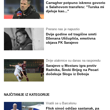
Carragher potpuno iskreno govorio
o Salahovom transferu: "Turska mi
djeluje kao..."
Prerano nas je napustio
Dvije godine od tragične smrti
Dženana Uščuplića, emotivna
objava FK Sarajevo
Dvije utakmice su danas na rasporedu
Sarajevo u Mostaru igra protiv
Radnika, Široki Brijeg na Pecari
dočekuje Slogu iz Doboja
NAJČITANIJE IZ KATEGORIJE
Vratili se u Barcelonu
Flick sinoć održao sastanak, pa