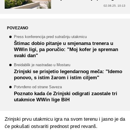
02.08.25. 10:13
POVEZANO
Press konferencija pred sutrašnju utakmicu
Štimac dobio pitanje u smjenama trenera u
WWin ligi, pa poručio: "Moj kofer je spreman
svaki dan"
Breidablik je nastradao u Mostaru
Zrinjski se prisjetio legendarnog meča: "Idemo
ponovo, s istim žarom i istim ciljem"
Potvrđeno od strane Saveza
Poznato kada će Zrinjski odigrati zaostale tri
utakmice WWin lige BiH
Zrinjski prvu utakmicu igra na svom terenu i jasno je da
će pokušati ostvariti prednost pred revanš.