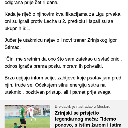
odigrana prije četiri dana.
Kada je riječ o njihovim kvalifikacijama za Ligu prvaka
oni su igrali protiv Lecha u 2. pretkolu i ispali su sa
ukupnih 8:1.
Jučer je utakmicu najavio i novi trener Zrinjskog Igor
Štimac.
"Čini me sretnim da ono što sam zatekao u svlačionici,
odnos igrača prema poslu, moram ih pohvaliti.
Brzo upijaju informacije, zahtjeve koje psotavljam pred
njih, trude se. Očekujem silnu energiju sutra na
utakmici, pozitivan pristup, ali i pamet prije svega.
Breidablik je nastradao u Mostaru
Zrinjski se prisjetio
legendarnog meča: "Idemo
ponovo, s istim žarom i istim