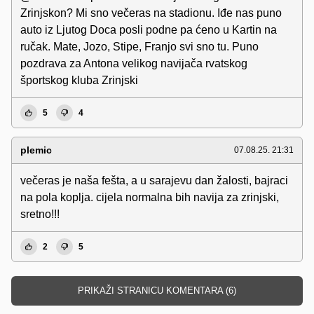
Zrinjskon? Mi sno večeras na stadionu. Iđe nas puno
auto iz Ljutog Doca posli podne pa ćeno u Kartin na
ručak. Mate, Jozo, Stipe, Franjo svi sno tu. Puno
pozdrava za Antona velikog navijača rvatskog
športskog kluba Zrinjski
5
4
plemic
07.08.25. 21:31
večeras je naša fešta, a u sarajevu dan žalosti, bajraci
na pola koplja. cijela normalna bih navija za zrinjski,
sretno!!!
2
5
PRIKAŽI STRANICU KOMENTARA (6)