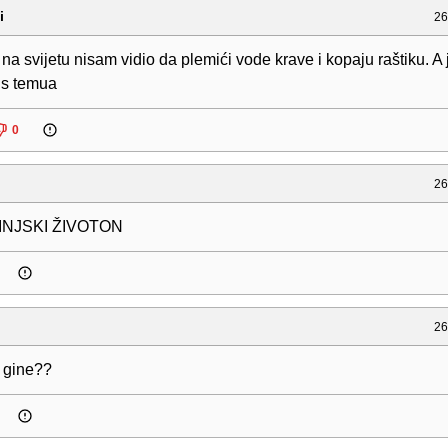
i
26
 na svijetu nisam vidio da plemići vode krave i kopaju raštiku. A 
 s temua
0
26
INJSKI ŽIVOTON
26
 gine??