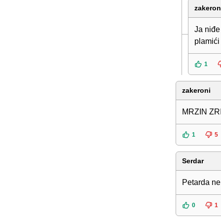
zakeron
Ja niđe
plamići
1
zakeroni
MRZIN ZR
1
5
Serdar
Petarda ne
0
1