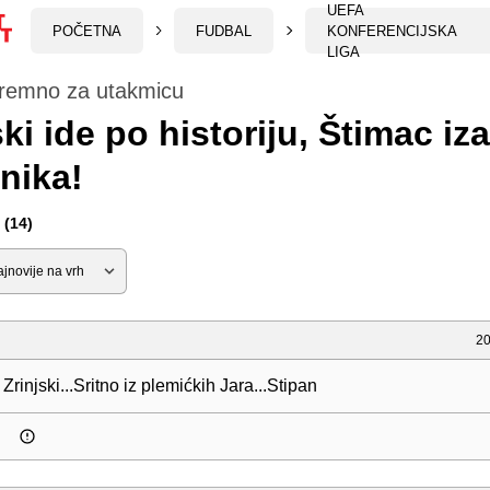
UEFA
POČETNA
FUDBAL
KONFERENCIJSKA
LIGA
premno za utakmicu
ski ide po historiju, Štimac iz
tnika!
(14)
20
Zrinjski...Sritno iz plemićkih Jara...Stipan