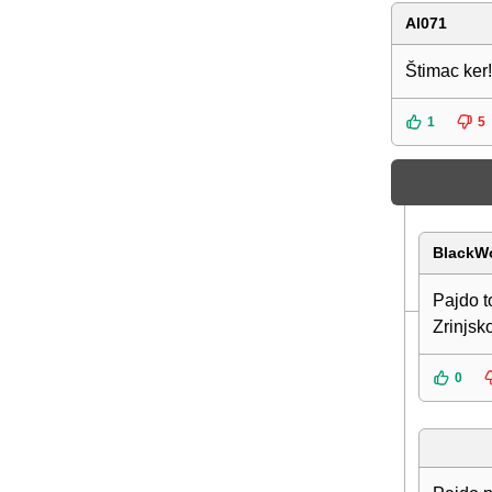
Al071
Štimac ker!
1
5
BlackWo
Pajdo to
Zrinjsk
0