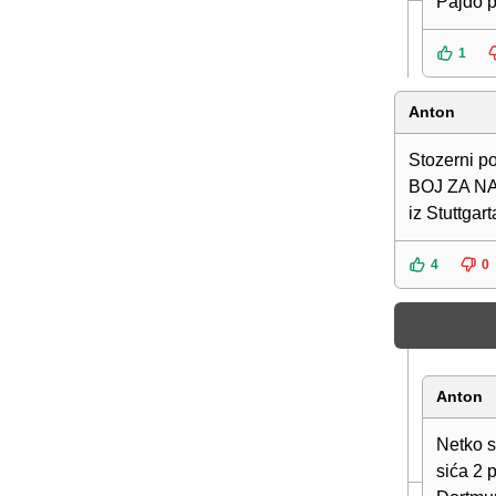
Pajdo po
1
Anton
Stozerni p
BOJ ZA NAR
iz Stuttgart
4
0
Anton
Netko s
sića 2 