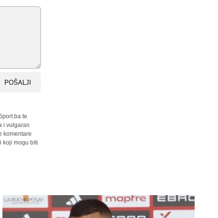
POŠALJI
Sport.ba te
a i vulgaran
sve komentare
 koji mogu biti