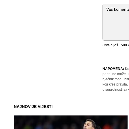
Komentar
Ostalo još
1500
k
NAPOMENA:
Ko
portal ne može i
riječnik mogu bit
koji krše pravil
u suprotnosti sa
NAJNOVIJE VIJESTI