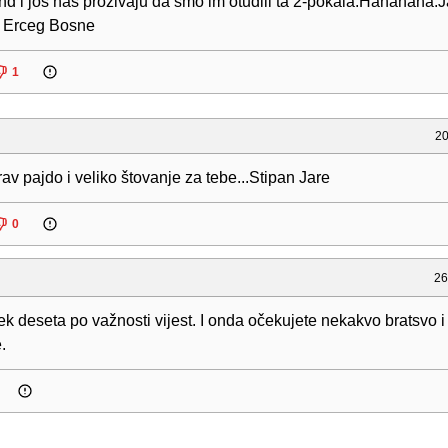
d i jos nas prozivaju da smo im otuđili ta 2-pokala.Hahahaha.
 Erceg Bosne
1
20
av pajdo i veliko štovanje za tebe...Stipan Jare
0
26
ek deseta po važnosti vijest. I onda očekujete nekakvo bratsvo i 
.