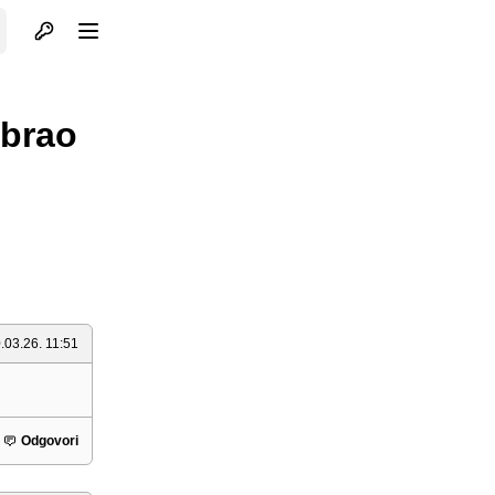
Otvori profil
Otvori meni
abrao
.03.26. 11:51
Odgovori