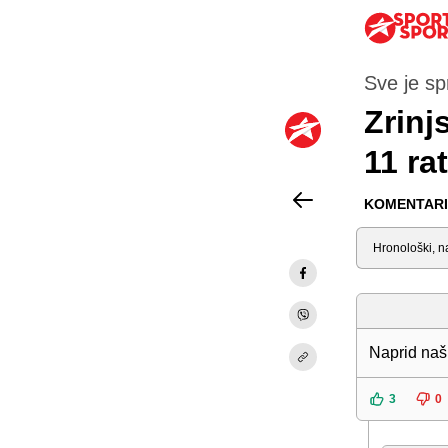
Sve je s
Zrinj
11 ra
KOMENTARI 
Sortiraj
Naprid naš 
3
0