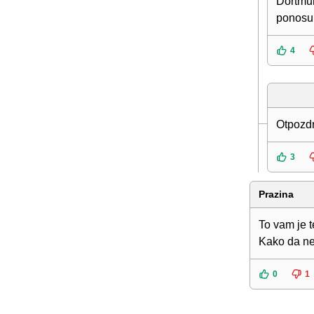
Dortmun
ponosu
4
Otpozdr
3
Prazina
To vam je t
Kako da ne
0
1