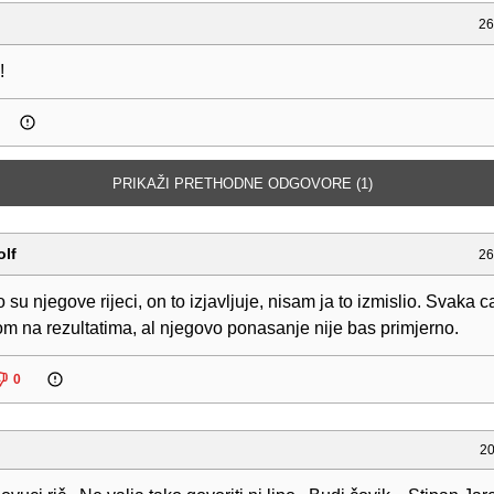
26
!
PRIKAŽI PRETHODNE ODGOVORE (1)
lf
26
 su njegove rijeci, on to izjavljuje, nisam ja to izmislio. Svaka c
om na rezultatima, al njegovo ponasanje nije bas primjerno.
0
20