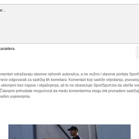
araktera
mentari odražavaju stavove njihovih autora/ica, a ne nužno i stavove portala Sport
 neće odgovarati za sadržaj tih kometara. Komentari koji sadrže vrijeđanja, psovanj
i uklonjeni bez najave i objašnjenja, ali to ne obavezuje SportSport.ba da obriše 
a. Čitanjem prihvatate mogućnost da među komentarima mogu biti pronađeni sadržaji
 vašim uvjerenjima.